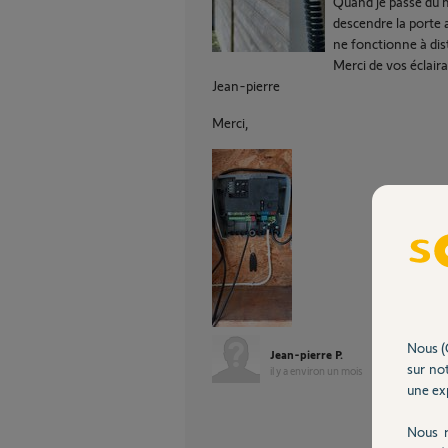
Quand je passe du 
descendre la porte 
ne fonctionne à dis
Merci de vos éclaira
Jean-pierre
Merci,
Nous (
Jean-pierre P.
sur not
il y a environ un mois
une exp
Nous r