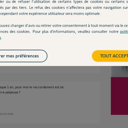
ler ou de refuser l'utilisation de certains types de cookies ou certains s
Participer au fil de discussion
és par des tiers. Le refus des cookies n’affectera pas votre navigation sur 
cependant votre expérience utilisateur sera moins optimale.
Inter
ouvez changer d'avis ou retirer votre consentement à tout moment via le ce
ences des cookies. Pour plus d’informations, veuillez consulter notre
poli
ent, c'est elle qui est en défaut.
s
.
er mes préférences
TOUT ACCEP
ois
esque 1 an, pour moi le raccordement est ok.
rre palpeuse ?
iron un mois