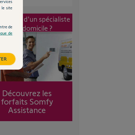
ervices
le site
vention d'un spécialiste
à mon domicile ?
ntre de
tique de
TER
Découvrez les
forfaits Somfy
Assistance