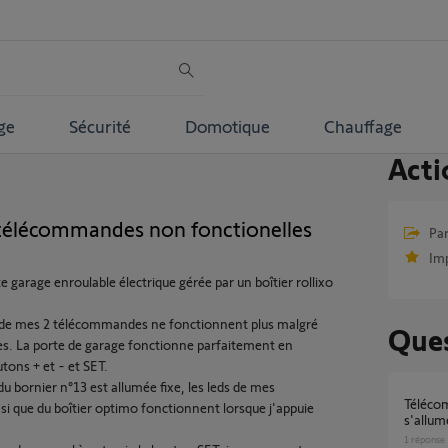
ge
Sécurité
Domotique
Chauffage
Acti
 télécommandes non fonctionelles
Par
Im
 garage enroulable électrique gérée par un boîtier rollixo
 de mes 2 télécommandes ne fonctionnent plus malgré
Ques
les. La porte de garage fonctionne parfaitement en
tons + et - et SET.
 du bornier n°13 est allumée fixe, les leds de mes
Télécommande Smoove RS100 smoove ne
 que du boîtier optimo fonctionnent lorsque j'appuie
s'allum
1
réponse