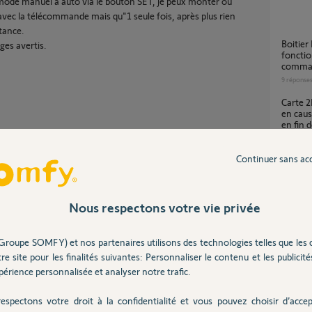
mode manuel à auto via le bouton SET, je peux monter ou
avec la télécommande mais qu"1 seule fois, après plus rien
tance.
boitier BUS SGA 4100-6000 GO AR4 ne
ges avertis.
fonctio
command
9
réponse
Carte 2MCC6 défectueuse ou vérin 5062146B
en caus
en fin 
5
réponse
Continuer sans ac
Foncti
29
répons
Nous respectons votre vie privée
Groupe SOMFY) et nos partenaires utilisons des technologies telles que les 
Reset 
re site pour les finalités suivantes: Personnaliser le contenu et les publicités
20
répons
érience personnalisée et analyser notre trafic.
Partager cette question
espectons votre droit à la confidentialité et vous pouvez choisir d’accep