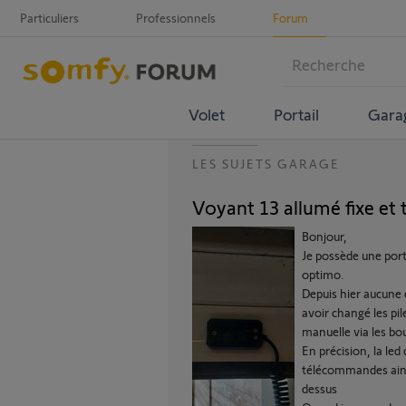
Particuliers
Professionnels
Forum
Volet
Portail
Gara
LES SUJETS GARAGE
Voyant 13 allumé fixe et
Bonjour,
Je possède une porte
optimo.
Depuis hier aucune
avoir changé les pi
manuelle via les bou
En précision, la led
télécommandes ainsi
dessus