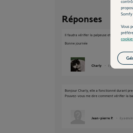
contrô
propos
Somfy 
Réponses
Vous p
préfér
Il faudra vérifier la palpeuse et son raccordem
cookie
Bonne journée
Gér
Charly
il y a environ un m
Bonjour Charly, elle a fonctionné durant pr
Pouvez-vous me dire comment vérifier la ba
Jean-pierre P.
il y a env