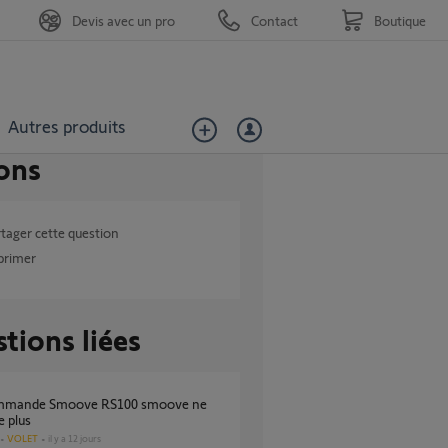
Devis avec un pro
Contact
Boutique
Autres produits
ons
tager cette question
primer
tions liées
e plus
VOLET
il y a 12 jours