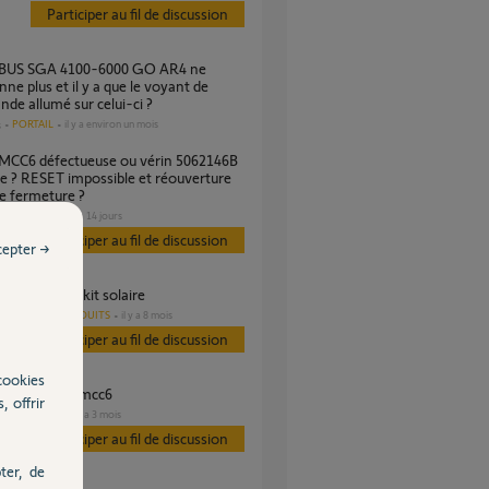
Participer au fil de discussion
nne plus et il y a que le voyant de
e allumé sur celui-ci ?
PORTAIL
il y a environ un mois
s
e ? RESET impossible et réouverture
de fermeture ?
PORTAIL
il y a 14 jours
s
Participer au fil de discussion
cepter →
onnement du kit solaire
AUTRES PRODUITS
il y a 8 mois
es
Participer au fil de discussion
cookies
exavia start 2mcc6
, offrir
PORTAIL
il y a 3 mois
es
Participer au fil de discussion
ter, de