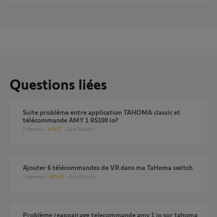
Questions liées
Suite probléme entre application TAHOMA classic et
télécommande AMY 1 RS100 io?
1
réponse
VOLET
il y a 10 jours
Ajouter 6 télécommandes de VR dans ma TaHoma switch
3
réponses
VOLET
il y a 23 jours
Problème reappairage telecommande amy 1 io sur tahoma