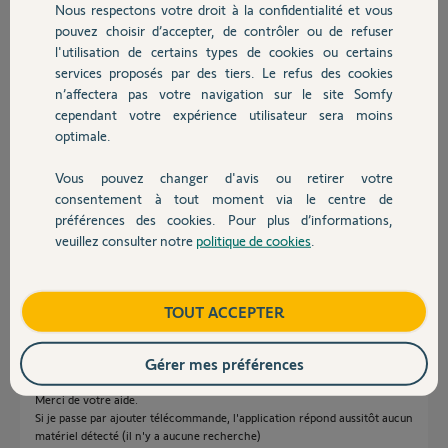
il y a 30 jours
Nous respectons votre droit à la confidentialité et vous
Chauffage
Participer au fil de discussion
pouvez choisir d’accepter, de contrôler ou de refuser
l'utilisation de certains types de cookies ou certains
services proposés par des tiers. Le refus des cookies
Autres produits
n’affectera pas votre navigation sur le site Somfy
Réponses
cependant votre expérience utilisateur sera moins
optimale.
Bonjour
Vous pouvez changer d'avis ou retirer votre
Devis avec un pro
Vous utilisez bien le menu
consentement à tout moment via le centre de
Ajouter un équipement
préférences des cookies. Pour plus d’informations,
Télécommandes
veuillez consulter notre
politique de cookies
.
Somfy
Contact
AMY
Boutique
TOUT ACCEPTER
JACKY M.
il y a 30 jours
Gérer mes préférences
Merci de votre aide.
Si je passe par ajouter télécommande, l'application répond aussitôt aucun
matériel détecté (il n'y a aucune recherche)