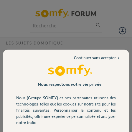
Particuliers
Professionnels
Forum
LES SUJETS DOMOTIQUE
Volet
Impossible d'ajouter ma télécommande
Continuer sans accepter →
Amy dans l'application tahoma ?
Portail
Bonjour,
J'essaie en vain d'ajouter ma télécommande Amy dans l'application
Garage
tahoma.
Nous respectons votre vie privée
J'appuie sur Prog, mon volet va et vient mais aucun matériel n'est
détecté. J'ai effectué des manipulations de base, changer de
Nous (Groupe SOMFY) et nos partenaires utilisons des
Sécurité
téléphone, déconnecter de mon compte
technologies telles que les cookies sur notre site pour les
Ma télécommande fonctionne bien par ailleurs.
finalités suivantes: Personnaliser le contenu et les
Merci de votre aide
publicités, offrir une expérience personnalisée et analyser
Domotique
notre trafic.
Céline C.