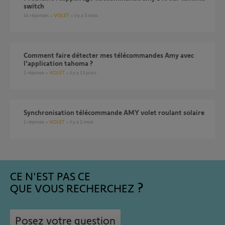
switch
44
réponses
VOLET
il y a 3 mois
comment faire détecter mes télécommandes Amy avec
l'application tahoma ?
1
réponse
VOLET
il y a 13 jours
Synchronisation télécommande AMY volet roulant solaire
1
réponse
VOLET
il y a 2 mois
CE N'EST PAS CE
QUE VOUS RECHERCHEZ
Posez votre question