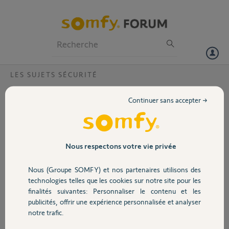
Particuliers
Professionnels
Forum
LES SUJETS SÉCURITÉ
Volet
detecteur pour petit animaux
Continuer sans accepter →
bonjour
Portail
le détecteur de mouvement pour petit animaux (chat qui monte sur
des meubles ou des tables) se déclenche t il ou ne se déclenche pas
.comment fonctionne t il. j ai une alarme protexiom600 merci
Garage
Nous respectons votre vie privée
cordialement
Nous (Groupe SOMFY) et nos partenaires utilisons des
Sécurité
patrick S.
technologies telles que les cookies sur notre site pour les
il y a presque 13 ans
finalités suivantes: Personnaliser le contenu et les
Participer au fil de discussion
publicités, offrir une expérience personnalisée et analyser
Domotique
notre trafic.