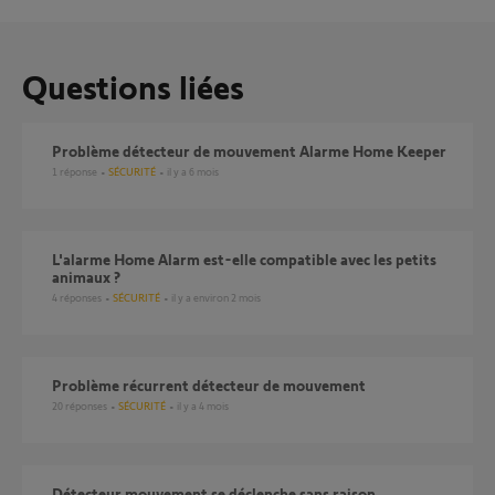
Questions liées
Problème détecteur de mouvement Alarme Home Keeper
1
réponse
SÉCURITÉ
il y a 6 mois
L'alarme Home Alarm est-elle compatible avec les petits
animaux ?
4
réponses
SÉCURITÉ
il y a environ 2 mois
Problème récurrent détecteur de mouvement
20
réponses
SÉCURITÉ
il y a 4 mois
Détecteur mouvement se déclenche sans raison