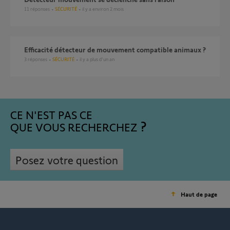
11
réponses
SÉCURITÉ
il y a environ 2 mois
Efficacité détecteur de mouvement compatible animaux ?
3
réponses
SÉCURITÉ
il y a plus d'un an
CE N'EST PAS CE
QUE VOUS RECHERCHEZ
Posez votre question
Haut de page