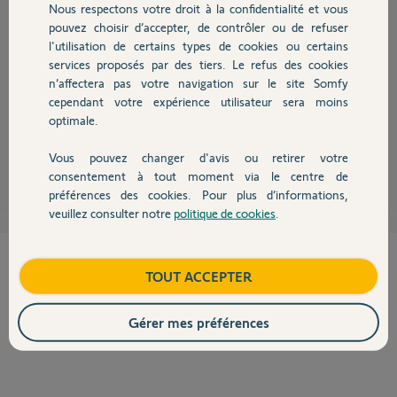
Nous respectons votre droit à la confidentialité et vous
Chauffage
pouvez choisir d’accepter, de contrôler ou de refuser
l'utilisation de certains types de cookies ou certains
Bonjour Patrick,
services proposés par des tiers. Le refus des cookies
Autres produits
Nous vous informons qu'un sujet a déjà était ouvert pour cette question.
n’affectera pas votre navigation sur le site Somfy
Merci de vous référer
ici
pour accéder au Post.
cependant votre expérience utilisateur sera moins
optimale.
Bonne journée,
Vous pouvez changer d'avis ou retirer votre
Thomas M.
il y a presque 13 ans
Devis avec un pro
consentement à tout moment via le centre de
préférences des cookies. Pour plus d’informations,
veuillez consulter notre
politique de cookies
.
Contact
Cette réponse vous a-t-elle aidé ?
Boutique
TOUT ACCEPTER
NON
OUI
Gérer mes préférences
0%
des internautes ont trouvé cette réponse utile