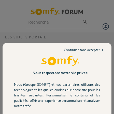
Particuliers
Professionnels
Forum
LES SUJETS PORTAIL
Volet
Les voyants sur le boitier ne sont pas
Continuer sans accepter →
allumés
Portail
Suite à la réponse de Martial V. La réponse est "non plus aucun
voyant n'est allumé"
Garage
Nous respectons votre vie privée
Dominique R.
Nous (Groupe SOMFY) et nos partenaires utilisons des
il y a plus de 12 ans
Sécurité
technologies telles que les cookies sur notre site pour les
Participer au fil de discussion
finalités suivantes: Personnaliser le contenu et les
publicités, offrir une expérience personnalisée et analyser
Domotique
notre trafic.
Réponses