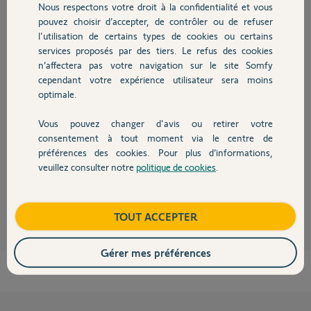
Nous respectons votre droit à la confidentialité et vous
Chauffage
pouvez choisir d’accepter, de contrôler ou de refuser
l'utilisation de certains types de cookies ou certains
Bonjour,
services proposés par des tiers. Le refus des cookies
Autres produits
Cela signifie l'une des ces deux choses :
n’affectera pas votre navigation sur le site Somfy
La motorisation n'est plus alimenté. Le 230V n'arrive pas aux bornes
cependant votre expérience utilisateur sera moins
d'alimentation de la motorisation.
optimale.
Le boitier électronique est défaillant et ne distribue plus l'alimentation à
l'intérieur du boitier électronique.
Vous pouvez changer d'avis ou retirer votre
Devis avec un pro
consentement à tout moment via le centre de
Merci de bien vouloir vérifier la première option.
préférences des cookies. Pour plus d’informations,
Cordialement
veuillez consulter notre
politique de cookies
.
Contact
Martial V.
il y a plus de 12 ans
Boutique
TOUT ACCEPTER
Gérer mes préférences