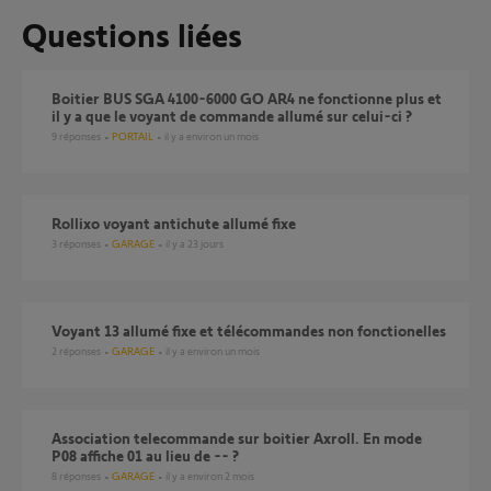
Questions liées
boitier BUS SGA 4100-6000 GO AR4 ne fonctionne plus et
il y a que le voyant de commande allumé sur celui-ci ?
9
réponses
PORTAIL
il y a environ un mois
Rollixo voyant antichute allumé fixe
3
réponses
GARAGE
il y a 23 jours
Voyant 13 allumé fixe et télécommandes non fonctionelles
2
réponses
GARAGE
il y a environ un mois
Association telecommande sur boitier Axroll. En mode
P08 affiche 01 au lieu de -- ?
8
réponses
GARAGE
il y a environ 2 mois