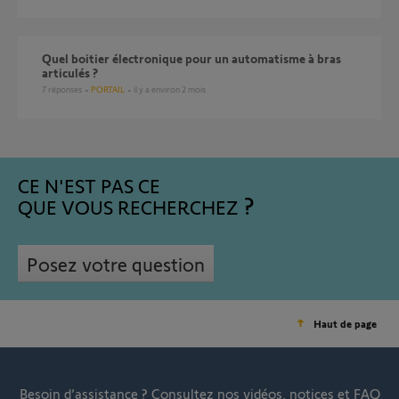
Quel boitier électronique pour un automatisme à bras
articulés ?
7
réponses
PORTAIL
il y a environ 2 mois
CE N'EST PAS CE
QUE VOUS RECHERCHEZ
Posez votre question
Haut de page
Besoin d’assistance ?
Consultez nos vidéos, notices et FAQ