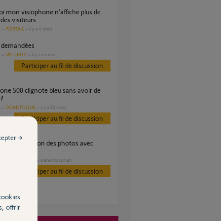
des visiteurs
PORTAIL
il y a 4 mois
s
s demandées
SÉCURITÉ
il y a 6 mois
s
Participer au fil de discussion
 ?
DOMOTIQUE
il y a 10 mois
s
Participer au fil de discussion
cepter →
ur 2401212 ?
SÉCURITÉ
il y a environ un an
es
Participer au fil de discussion
cookies
, offrir