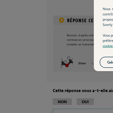
Nous r
contrô
propos
Somfy 
Vous p
Bonsoir, d après votre photo, vous a
centrale en sirne esclave en modifi
préfér
installer un transmetteur et d'enreg
cookie
Gér
Ether
il y a plus de 12 ans
Cette réponse vous a-t-elle ai
NON
OUI