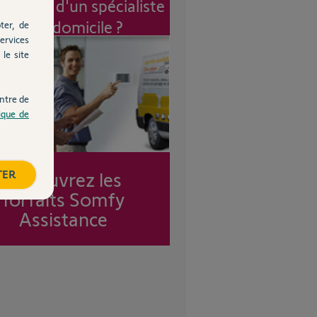
vention d'un spécialiste
à mon domicile ?
ter, de
ervices
le site
ntre de
tique de
TER
Découvrez les
forfaits Somfy
Assistance