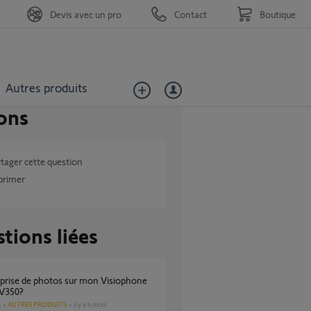
Devis avec un pro
Contact
Boutique
Autres produits
ons
tager cette question
primer
tions liées
V350?
AUTRES PRODUITS
il y a 4 mois
s