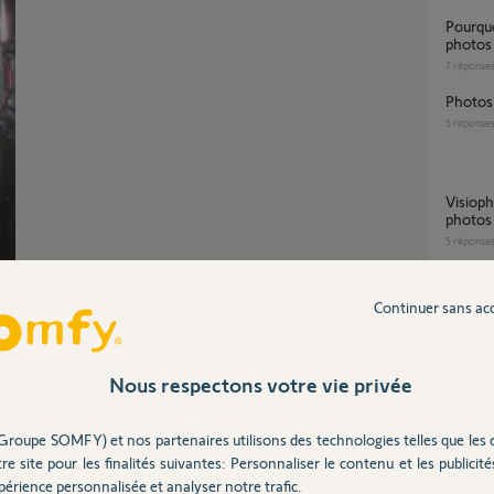
Pourquoi mon visiophone n’affiche plus de
photos 
7
réponse
Photo
5
réponse
Visiophone 500 clignote bleu sans avoir de
photos
5
réponse
Continuer sans ac
Problème récupération des photos avec
détecte
18
répons
Nous respectons votre vie privée
Groupe SOMFY) et nos partenaires utilisons des technologies telles que les 
re site pour les finalités suivantes: Personnaliser le contenu et les publicités
Partager cette question
érience personnalisée et analyser notre trafic.