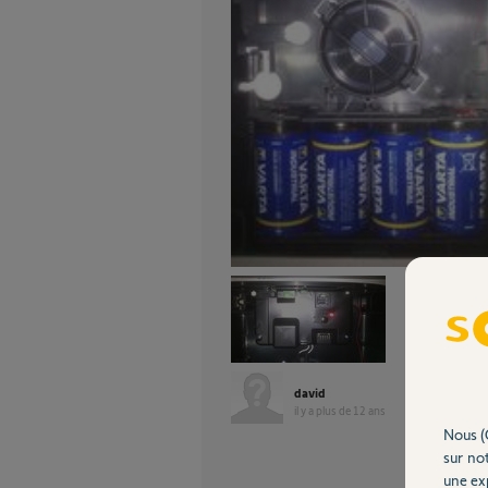
david
il y a plus de 12 ans
Nous (
sur not
une exp