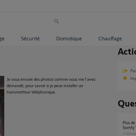
ge
Sécurité
Domotique
Chauffage
Acti
Par
Im
Je vous envoie des photos comme vous me l'avez
demandé, pour savoir si je peux installer un
transmetteur téléphonique.
Ques
Plus de prise de photos sur mon Visiophone
Somfy 
3
réponse