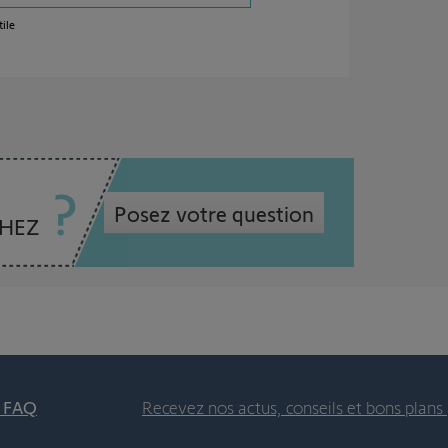
ile
Posez votre question
CHEZ
t FAQ
Recevez nos actus, conseils et bons plans 