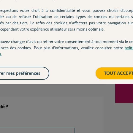
Inter
Participer au fil de discussion
espectons votre droit à la confidentialité et vous pouvez choisir d’accep
ler ou de refuser l'utilisation de certains types de cookies ou certains s
és par des tiers. Le refus des cookies n’affectera pas votre navigation sur 
cependant votre expérience utilisateur sera moins optimale.
ouvez changer d'avis ou retirer votre consentement à tout moment via le ce
vez une centrale sirène, il est possible de passer cette
ant la position du commutateur 1. Il est donc possible d
ences des cookies. Pour plus d’informations, veuillez consulter notre
poli
istrer votre sirène.
s
.
er mes préférences
TOUT ACCEP
dé ?