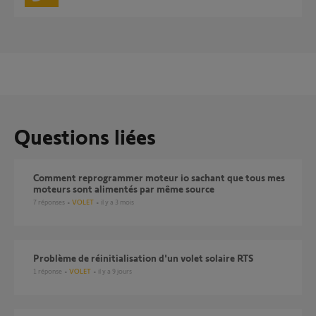
Questions liées
comment reprogrammer moteur io sachant que tous mes
moteurs sont alimentés par même source
7
réponses
VOLET
il y a 3 mois
Problème de réinitialisation d'un volet solaire RTS
1
réponse
VOLET
il y a 9 jours