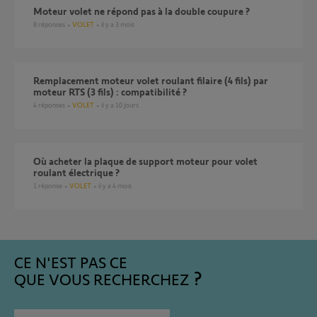
Moteur volet ne répond pas à la double coupure ?
8
réponses
VOLET
il y a 3 mois
Remplacement moteur volet roulant filaire (4 fils) par
moteur RTS (3 fils) : compatibilité ?
4
réponses
VOLET
il y a 10 jours
Où acheter la plaque de support moteur pour volet
roulant électrique ?
1
réponse
VOLET
il y a 4 mois
CE N'EST PAS CE
QUE VOUS RECHERCHEZ