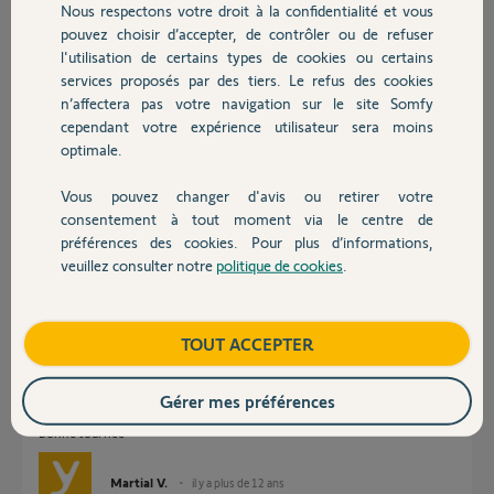
Nous respectons votre droit à la confidentialité et vous
les taquets rouge et jaune qui servent à regler la montée et descente.
Chauffage
pouvez choisir d’accepter, de contrôler ou de refuser
Pouvez-vous m'eclairer pour trouver le bon reglage.
l'utilisation de certains types de cookies ou certains
je vous remercie d'avance.
services proposés par des tiers. Le refus des cookies
Autres produits
n’affectera pas votre navigation sur le site Somfy
philippe R.
cependant votre expérience utilisateur sera moins
il y a plus de 12 ans
optimale.
Participer au fil de discussion
Vous pouvez changer d'avis ou retirer votre
Devis avec un pro
consentement à tout moment via le centre de
préférences des cookies. Pour plus d’informations,
Réponses
veuillez consulter notre
politique de cookies
.
Contact
Bonjour Philippe,
Boutique
TOUT ACCEPTER
Je vous transmets ci-dessous un document récapitulant les
manipulations pour les moteurs IPSO dont le réglage des fins de courses.
Gérer mes préférences
Mémento IPSO
Bonne Journée
Martial V.
il y a plus de 12 ans