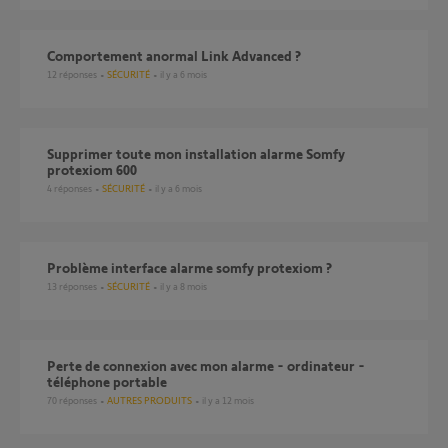
Comportement anormal Link Advanced ?
12
réponses
SÉCURITÉ
il y a 6 mois
Supprimer toute mon installation alarme Somfy
protexiom 600
4
réponses
SÉCURITÉ
il y a 6 mois
Problème interface alarme somfy protexiom ?
13
réponses
SÉCURITÉ
il y a 8 mois
Perte de connexion avec mon alarme - ordinateur -
téléphone portable
70
réponses
AUTRES PRODUITS
il y a 12 mois