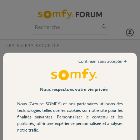
Particuliers
Professionnels
Forum
LES SUJETS SÉCURITÉ
Volet
Je n'arrive pas à éteindre le voyant orange
Continuer sans accepter →
du clavier d'alarme 600 e toujours le clavier
Portail
indique probleme liaison
J'ai effectué la recommandation somfy en mettant l'alarme puis en la
Garage
Nous respectons votre vie privée
coupant le voyant clignote toujours et le cadran m'indique problème
de liaison que faut il faire ?
Nous (Groupe SOMFY) et nos partenaires utilisons des
Sécurité
technologies telles que les cookies sur notre site pour les
jacky H.
finalités suivantes: Personnaliser le contenu et les
il y a plus de 12 ans
publicités, offrir une expérience personnalisée et analyser
Participer au fil de discussion
Domotique
notre trafic.