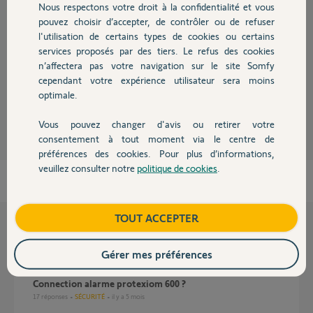
Nous respectons votre droit à la confidentialité et vous
Chauffage
Réponses
pouvez choisir d’accepter, de contrôler ou de refuser
l'utilisation de certains types de cookies ou certains
services proposés par des tiers. Le refus des cookies
Autres produits
n’affectera pas votre navigation sur le site Somfy
quel élément est en défaut liaison?
cependant votre expérience utilisateur sera moins
optimale.
pinse57 P.
il y a plus de 12 ans
Vous pouvez changer d'avis ou retirer votre
Devis avec un pro
consentement à tout moment via le centre de
préférences des cookies. Pour plus d’informations,
veuillez consulter notre
politique de cookies
.
Contact
Boutique
TOUT ACCEPTER
Questions liées
Gérer mes préférences
Connection alarme protexiom 600 ?
17
réponses
SÉCURITÉ
il y a 5 mois