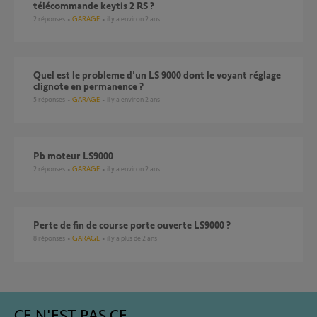
télécommande keytis 2 RS ?
2
réponses
GARAGE
il y a environ 2 ans
quel est le probleme d'un LS 9000 dont le voyant réglage
clignote en permanence ?
5
réponses
GARAGE
il y a environ 2 ans
pb moteur LS9000
2
réponses
GARAGE
il y a environ 2 ans
perte de fin de course porte ouverte LS9000 ?
8
réponses
GARAGE
il y a plus de 2 ans
CE N'EST PAS CE