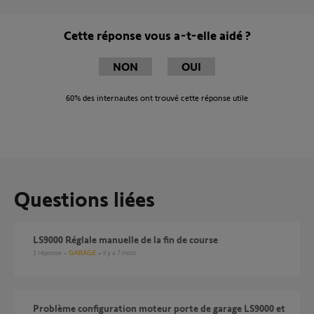
Cette réponse vous a-t-elle aidé ?
NON
OUI
60%
des internautes ont trouvé cette réponse utile
Questions liées
LS9000 Réglale manuelle de la fin de course
1
réponse
GARAGE
il y a 7 mois
Problème configuration moteur porte de garage LS9000 et