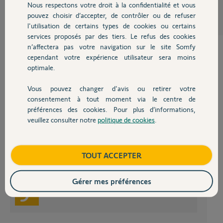
franck
Nous respectons votre droit à la confidentialité et vous
Chauffage
il y a plus de 12 ans
pouvez choisir d’accepter, de contrôler ou de refuser
l'utilisation de certains types de cookies ou certains
services proposés par des tiers. Le refus des cookies
Autres produits
n’affectera pas votre navigation sur le site Somfy
cependant votre expérience utilisateur sera moins
optimale.
Bonjour Franck,
Il va falloir suivre les instructions ci-dessous :
Vous pouvez changer d'avis ou retirer votre
Devis avec un pro
consentement à tout moment via le centre de
préférences des cookies. Pour plus d’informations,
Puis effacer et mémoriser les télécommandes :
veuillez consulter notre
politique de cookies
.
Contact
A ce moment il faudra effectuer le réglage de la course de la porte :
Boutique
TOUT ACCEPTER
Bonne Journée
Gérer mes préférences
Martial V.
il y a plus de 12 ans