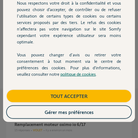
Nous respectons votre droit à la confidentialité et vous
Chauffage
pouvez choisir d’accepter, de contrôler ou de refuser
l'utilisation de certains types de cookies ou certains
Bonjour,
services proposés par des tiers. Le refus des cookies
Autres produits
La date de fabrication est sérigraphié sur le corps bleu du moteur. Il faut
n’affectera pas votre navigation sur le site Somfy
donc sortir le moteur du tube d'enroulement.
cependant votre expérience utilisateur sera moins
optimale.
John Snow
il y a plus de 12 ans
Vous pouvez changer d'avis ou retirer votre
Devis avec un pro
consentement à tout moment via le centre de
préférences des cookies. Pour plus d’informations,
veuillez consulter notre
politique de cookies
.
Contact
Boutique
TOUT ACCEPTER
Questions liées
Gérer mes préférences
Remplacement moteur oximo io 6/17
15
réponses
VOLET
il y a environ un mois