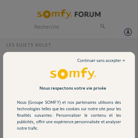
Particuliers
Professionnels
Forum
LES SUJETS VOLET
Volet
date de fabrication moteur
Continuer sans accepter →
bonjour je voudrais savoir comment je verifie la date de fabrication de
Portail
mon moteur de volet roulant etiquette?? gravure??? sur le moteur
merci d avance
Garage
Nous respectons votre vie privée
michel M.
il y a plus de 12 ans
Nous (Groupe SOMFY) et nos partenaires utilisons des
Sécurité
Participer au fil de discussion
technologies telles que les cookies sur notre site pour les
finalités suivantes: Personnaliser le contenu et les
publicités, offrir une expérience personnalisée et analyser
Domotique
notre trafic.
Réponses