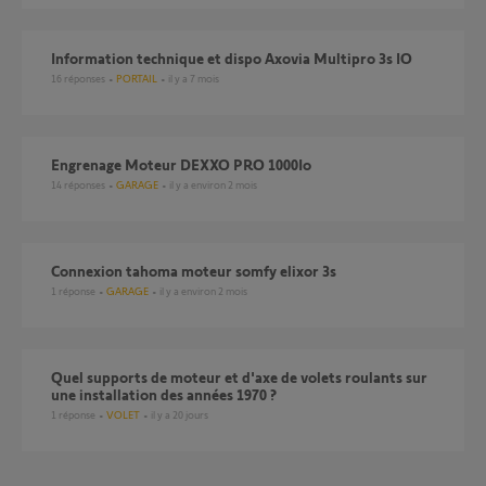
Information technique et dispo Axovia Multipro 3s IO
16
réponses
PORTAIL
il y a 7 mois
Engrenage Moteur DEXXO PRO 1000Io
14
réponses
GARAGE
il y a environ 2 mois
Connexion tahoma moteur somfy elixor 3s
1
réponse
GARAGE
il y a environ 2 mois
Quel supports de moteur et d'axe de volets roulants sur
une installation des années 1970 ?
1
réponse
VOLET
il y a 20 jours