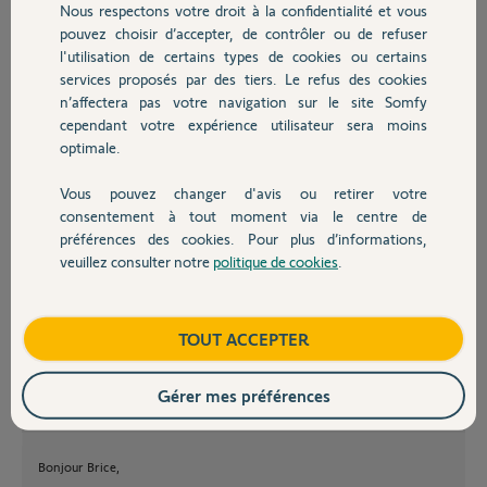
Nous respectons votre droit à la confidentialité et vous
Chauffage
chambres) en manuel
pouvez choisir d’accepter, de contrôler ou de refuser
mais comment faire ?!?
l'utilisation de certains types de cookies ou certains
Il s'agit de la technologie "chronis io" avec horloge de
services proposés par des tiers. Le refus des cookies
Autres produits
programmation et interrupteur haut/MY/bas sur chaque volet (voir
n’affectera pas votre navigation sur le site Somfy
photo)
cependant votre expérience utilisateur sera moins
Merci d'avance...
optimale.
Vous pouvez changer d'avis ou retirer votre
Devis avec un pro
consentement à tout moment via le centre de
préférences des cookies. Pour plus d’informations,
veuillez consulter notre
politique de cookies
.
Contact
Brice D.
il y a environ 12 ans
Boutique
Participer au fil de discussion
TOUT ACCEPTER
Gérer mes préférences
Bonjour Brice,