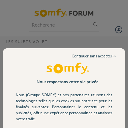
Particuliers
Professionnels
Forum
LES SUJETS VOLET
Volet
Chronis io- comment programmer en auto
Continuer sans accepter →
que certains volets et en laisser d'autres en
Portail
manuel ??
Bonjour,
Garage
Nous respectons votre vie privée
Mon problème est que je
n'arrive pas a faire
Nous (Groupe SOMFY) et nos partenaires utilisons des
Sécurité
autrement que de TOUT
technologies telles que les cookies sur notre site pour les
synchroniser avec mon
finalités suivantes: Personnaliser le contenu et les
horloge de
publicités, offrir une expérience personnalisée et analyser
Domotique
programmation. Je
notre trafic.
souhaiterais juste laisser
2 volets (ceux des