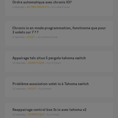
ordre automatique avec chronis IO?
4
réponses
AUTRES PRODUITS
il y a plus d'un an
chronis io en mode programmation, fonctionne que pour
3 volets sur 7 ? ?
4
réponses
VOLET
il y a environ 2 ans
Appairage telc situo 5 pergola tahoma switch
13
réponses
DOMOTIQUE
il y a 17 jours
Problème association volet io à Tahoma switch
12
réponses
VOLET
il y a 8 mois
Reappairage control box 3s io avec tahoma v2
22
réponses
DOMOTIQUE
il y a 3 mois