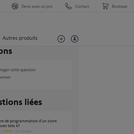
Devis avec un pro
Contact
Boutique
Autres produits
ons
tager cette question
primer
tions liées
vec telis 4?
VOLET
il y a 11 jours
s