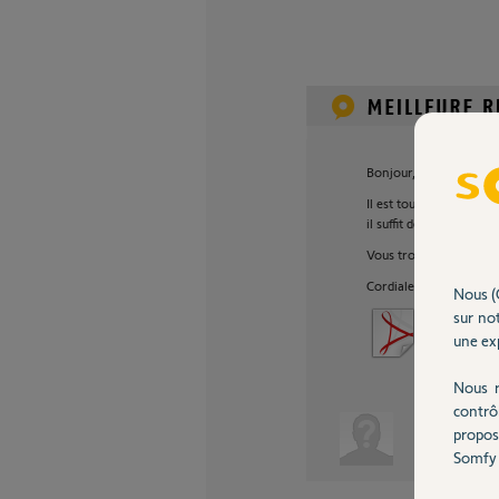
Bonjour,
Il est tout à fait possi
il suffit de se placer 
Vous trouverez ci-joint
Cordialement
Nous (
sur not
notice_telis4
2,5 Mo
une exp
Nous r
contrô
propos
benjamin R.
Somfy 