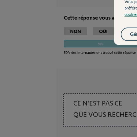
Vous p
préfér
cookie
Cette réponse vous a-t-elle ai
NON
OUI
Gér
50%
50%
des internautes ont trouvé cette réponse 
CE N'EST PAS CE
QUE VOUS RECHER