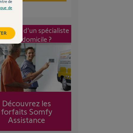
ntre de
tique de
vention d'un spécialiste
TER
à mon domicile ?
Découvrez les
forfaits Somfy
Assistance