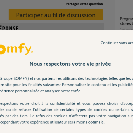
Partager cette question
Participer au fil de discussion
Programmation télécommande Telis 4 pour
stores 
5
réponse
Continuer sans ac
TELIS 4 RTS PURE remplacée par une SITUO
ble de programmer une Telis 4 à partir d'une autre Telis 4
1 RTS 
sur le bon canal et de procéder comme pour une Telis 1.
1
réponse
Nous respectons votre vie privée
 la notice expliquant les programmations sur Telis 4.
Groupe SOMFY) et nos partenaires utilisons des technologies telles que les 
comment programmer une télécommande
re site pour les finalités suivantes: Personnaliser le contenu et les publicités
rts.pdf
Télis 4R
érience personnalisée et analyser notre trafic.
1
réponse
espectons votre droit à la confidentialité et vous pouvez choisir d’accep
ler ou de refuser l'utilisation de certains types de cookies ou certains s
Programmation groupé télécommande Telis
és par des tiers. Le refus des cookies n’affectera pas votre navigation sur 
il y a environ 12 ans
4 RTS 
cependant votre expérience utilisateur sera moins optimale.
7
réponse