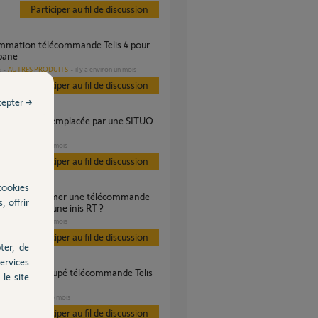
Participer au fil de discussion
bane
AUTRES PRODUITS
il y a environ un mois
s
Participer au fil de discussion
cepter →
PURE
VOLET
il y a 3 mois
Participer au fil de discussion
cookies
, offrir
TS à partir d'une inis RT ?
VOLET
il y a 6 mois
Participer au fil de discussion
ter, de
ervices
le site
PURE
VOLET
il y a 6 mois
s
Participer au fil de discussion