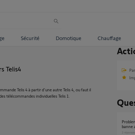
ge
Sécurité
Domotique
Chauffage
Acti
S
s Telis4
Par
Im
mande Telis 4 à partir d'une autre Telis 4, ou faut il
des télécommandes individuelles Telis 1.
Ques
probleme de programmation d'un store
banne a
2
réponse