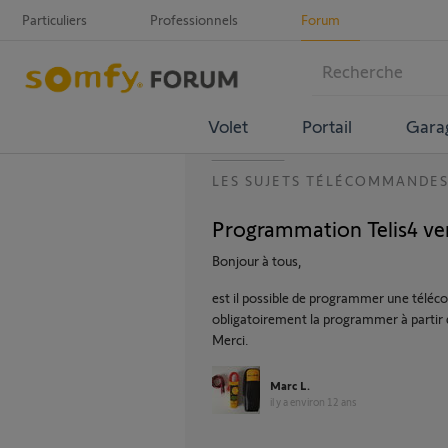
Particuliers
Professionnels
Forum
Volet
Portail
Gara
LES SUJETS TÉLÉCOMMANDE
Programmation Telis4 ver
Bonjour à tous,
est il possible de programmer une télécom
obligatoirement la programmer à partir 
Merci.
Marc L.
il y a environ 12 ans