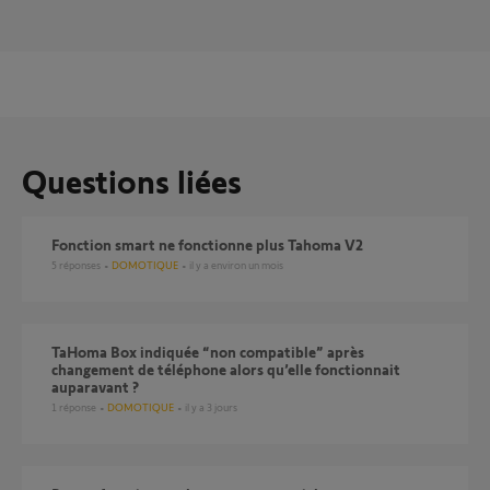
Questions liées
Fonction smart ne fonctionne plus Tahoma V2
5
réponses
DOMOTIQUE
il y a environ un mois
TaHoma Box indiquée “non compatible” après
changement de téléphone alors qu’elle fonctionnait
auparavant ?
1
réponse
DOMOTIQUE
il y a 3 jours