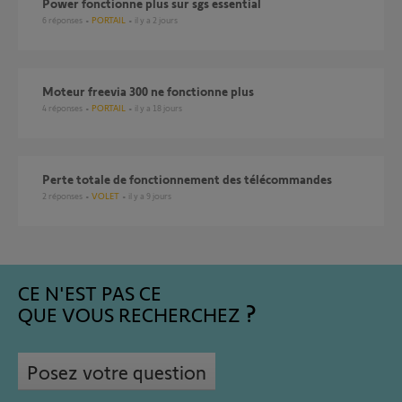
Power fonctionne plus sur sgs essential
6
réponses
PORTAIL
il y a 2 jours
Moteur freevia 300 ne fonctionne plus
4
réponses
PORTAIL
il y a 18 jours
perte totale de fonctionnement des télécommandes
2
réponses
VOLET
il y a 9 jours
CE N'EST PAS CE
QUE VOUS RECHERCHEZ
Posez votre question