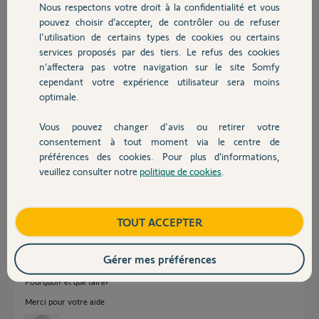
Nous respectons votre droit à la confidentialité et vous
Chauffage
pouvez choisir d’accepter, de contrôler ou de refuser
Bonjour Jacques,
l'utilisation de certains types de cookies ou certains
Il faudrait nous décrire plus précisément votre dysfonctionnement afin
services proposés par des tiers. Le refus des cookies
Autres produits
de vous aider.
n’affectera pas votre navigation sur le site Somfy
Bonne Journée
cependant votre expérience utilisateur sera moins
optimale.
Martial V.
il y a environ 12 ans
Vous pouvez changer d'avis ou retirer votre
Devis avec un pro
consentement à tout moment via le centre de
préférences des cookies. Pour plus d’informations,
veuillez consulter notre
politique de cookies
.
Bonjour Martial.
Contact
Après avoir tenté de reprogrammer les télécommandes, j'ai constaté
qu'elles fonctionnaient parfois.
Boutique
TOUT ACCEPTER
En fait, en actionnant chaque télécommande à proximité immédiate de
son volet, les fonctions s'exécutent normalement.
J'en déduis un manque de portée de la liaison radio des volets.
Gérer mes préférences
J'ai aussi le même problème avec ma porte de garage et mon alarme.
Pourquoi? et que faire?
Merci pour votre aide