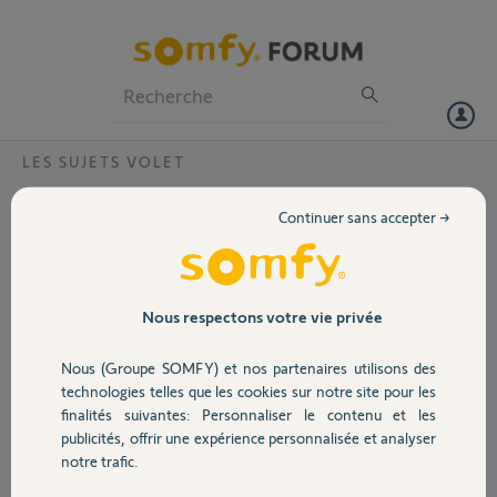
Particuliers
Professionnels
Forum
LES SUJETS VOLET
Volet
non fonctionnement
Continuer sans accepter →
Suite à un orage, sans fonctionnement de disjoncteurs, les
Portail
télécommandes de volets ne fonctionnent plus correctement.
Garage
Nous respectons votre vie privée
Jacques
il y a environ 12 ans
Participer au fil de discussion
Nous (Groupe SOMFY) et nos partenaires utilisons des
Sécurité
technologies telles que les cookies sur notre site pour les
finalités suivantes: Personnaliser le contenu et les
publicités, offrir une expérience personnalisée et analyser
Domotique
Réponses
notre trafic.