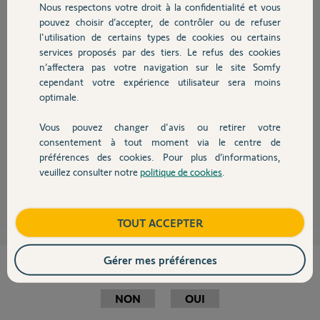
Nous respectons votre droit à la confidentialité et vous
Chauffage
il y a environ 12 ans
pouvez choisir d’accepter, de contrôler ou de refuser
Participer au fil de discussion
l'utilisation de certains types de cookies ou certains
services proposés par des tiers. Le refus des cookies
Autres produits
n’affectera pas votre navigation sur le site Somfy
cependant votre expérience utilisateur sera moins
optimale.
Bonjour François,
Vous pouvez changer d'avis ou retirer votre
les détecteurs d'ouvertures, de présences ainsi que les télécommandes de
Devis avec un pro
consentement à tout moment via le centre de
l'ASR 4200 sont compatibles avec une centrale Protexiom 500 ou 600
GSm.
préférences des cookies. Pour plus d’informations,
veuillez consulter notre
politique de cookies
.
Contact
ced
il y a environ 12 ans
Boutique
TOUT ACCEPTER
Gérer mes préférences
Cette réponse vous a-t-elle aidé ?
NON
OUI