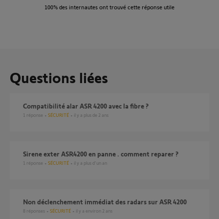
100%
des internautes ont trouvé cette réponse utile
Questions liées
compatibilité alar ASR 4200 avec la fibre ?
1
réponse
SÉCURITÉ
il y a plus de 2 ans
sirene exter ASR4200 en panne . comment reparer ?
1
réponse
SÉCURITÉ
il y a plus d'un an
Non déclenchement immédiat des radars sur ASR 4200
8
réponses
SÉCURITÉ
il y a environ 2 ans