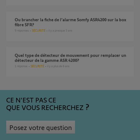
Ou brancher la fiche de l’alarme Somfy ASR4200 sur la box
fibre SFR?
9
réponses
SÉCURITÉ
il y a presque 3 ans
Quel type de détecteur de mouvement pour remplacer un
détecteur de la gamme ASR 4200?
1
réponse
SÉCURITÉ
il y a plus de 6 ans
CE N'EST PAS CE
QUE VOUS RECHERCHEZ
Posez votre question