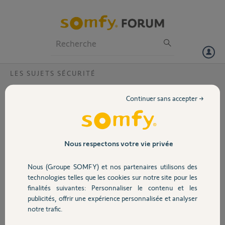
Particuliers
Professionnels
Forum
LES SUJETS SÉCURITÉ
Volet
compatibilité ASR4200 et protexiom
Continuer sans accepter →
?
Portail
Bonjour
Pouvez vous me dire si les :
Garage
Nous respectons votre vie privée
detecteurs d'ouverture
detecteurs de présence
Nous (Groupe SOMFY) et nos partenaires utilisons des
Sécurité
technologies telles que les cookies sur notre site pour les
d'une alarme ASR4200
finalités suivantes: Personnaliser le contenu et les
sont compatibles avec une centrale protexiom 500 ou 600 GSM ?
publicités, offrir une expérience personnalisée et analyser
Merci
Domotique
notre trafic.
francois L.