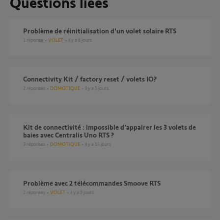
Questions liées
Problème de réinitialisation d'un volet solaire RTS
1
réponse
VOLET
il y a 8 jours
Connectivity Kit / factory reset / volets IO?
2
réponses
DOMOTIQUE
il y a 5 jours
Kit de connectivité : impossible d’appairer les 3 volets de
baies avec Centralis Uno RTS ?
3
réponses
DOMOTIQUE
il y a 14 jours
Problème avec 2 télécommandes Smoove RTS
2
réponses
VOLET
il y a 9 jours