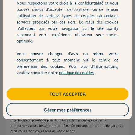
Nous respectons votre droit à la confidentialité et vous
Chauffage
Julien A.
pouvez choisir d’accepter, de contrôler ou de refuser
il y a presque 12 ans
l'utilisation de certains types de cookies ou certains
Participer au fil de discussion
services proposés par des tiers. Le refus des cookies
Autres produits
n’affectera pas votre navigation sur le site Somfy
cependant votre expérience utilisateur sera moins
optimale.
Réponses
Vous pouvez changer d'avis ou retirer votre
Devis avec un pro
consentement à tout moment via le centre de
Bonjour Julien,
préférences des cookies. Pour plus d’informations,
Concernant votre demande, seul un retour des moteurs auprès de notre
veuillez consulter notre
politique de cookies
.
Contact
SAV, par nos clients professionnels, nous permettra d’effectuer une
analyse approfondie et ce conformément aux conditions de garantie
fabricant que nous octroyons à nos clients professionnels et fabricants.
Boutique
TOUT ACCEPTER
Nous vous remercions de la situation que vous nous avez décrite qui
nous permettra d’améliorer la qualité de nos produits ainsi que la
satisfaction des utilisateurs de nos solutions.
Gérer mes préférences
Nous vous informons que votre installateur d’origine reste votre
interlocuteur privilégié pour toutes les demandes après-vente
concernant votre installation conformément aux conditions de garantie
qu’il vous a octroyées lors de votre achat.