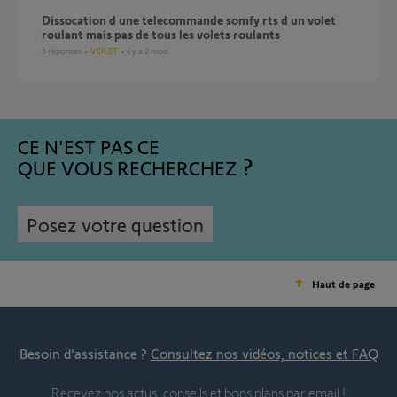
dissocation d une telecommande somfy rts d un volet
roulant mais pas de tous les volets roulants
5
réponses
VOLET
il y a 2 mois
CE N'EST PAS CE
QUE VOUS RECHERCHEZ
Posez votre question
Haut de page
Besoin d’assistance ?
Consultez nos vidéos, notices et FAQ
Recevez nos actus, conseils et bons plans par email !