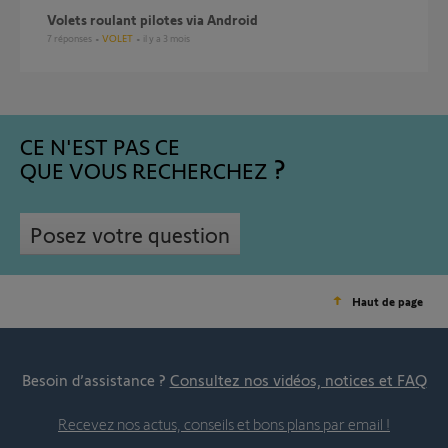
Volets roulant pilotes via Android
7
réponses
VOLET
il y a 3 mois
CE N'EST PAS CE
QUE VOUS RECHERCHEZ
Posez votre question
Haut de page
Besoin d’assistance ?
Consultez nos vidéos, notices et FAQ
Recevez nos actus, conseils et bons plans par email !