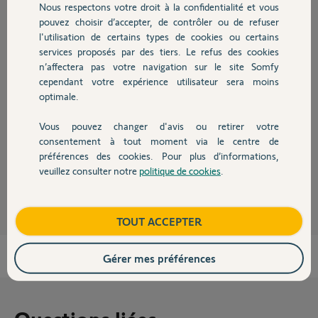
Réponses
Nous respectons votre droit à la confidentialité et vous
Chauffage
pouvez choisir d’accepter, de contrôler ou de refuser
l'utilisation de certains types de cookies ou certains
Bonjour Marie,
services proposés par des tiers. Le refus des cookies
Autres produits
n’affectera pas votre navigation sur le site Somfy
Il s'agit peut-être d'une déprogrammation. Ce volet est-il commandé par
cependant votre expérience utilisateur sera moins
une autre télécommande ? Cela fonctionne-t-il ?
optimale.
Merci de bien vouloir tester les manipulations de cette vidéo :
Vidéo : SOMFY : Réglage d'un volet-roulant
Vous pouvez changer d'avis ou retirer votre
Devis avec un pro
consentement à tout moment via le centre de
Bonne Journée
préférences des cookies. Pour plus d’informations,
veuillez consulter notre
politique de cookies
.
Martial V.
il y a presque 12 ans
Contact
Boutique
TOUT ACCEPTER
Gérer mes préférences