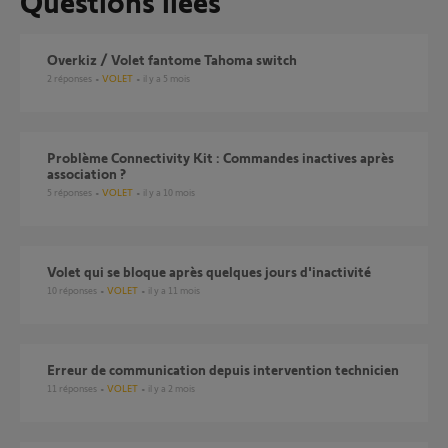
Questions liées
Overkiz / Volet fantome Tahoma switch
2
réponses
VOLET
il y a 5 mois
Problème Connectivity Kit : Commandes inactives après
association ?
5
réponses
VOLET
il y a 10 mois
Volet qui se bloque après quelques jours d'inactivité
10
réponses
VOLET
il y a 11 mois
Erreur de communication depuis intervention technicien
11
réponses
VOLET
il y a 2 mois