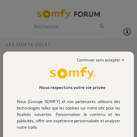
Particuliers
Professionnels
Forum
LES SUJETS VOLET
Volet
Volet inactif
Continuer sans accepter →
L'un de mes volets électriques ne réagit pas lorsque j'actionne ma
Portail
télécommande (centralis RTS). Je précise que la télécommande
fonctionne puisque le voyant rouge s'allume(la pile a été changée
récemment). D'où la panne peut-elle provenir?
Garage
Nous respectons votre vie privée
Marie
Nous (Groupe SOMFY) et nos partenaires utilisons des
Sécurité
il y a presque 12 ans
technologies telles que les cookies sur notre site pour les
Participer au fil de discussion
finalités suivantes: Personnaliser le contenu et les
publicités, offrir une expérience personnalisée et analyser
Domotique
notre trafic.