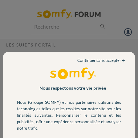
Particuliers
Professionnels
Forum
LES SUJETS PORTAIL
Volet
Réparation télécommande
Continuer sans accepter →
Bonjour,
Portail
Je suis en possession d'un ouvre portail PASSEO 500 acheté chez
Leroy Merlin à Orléans vers le milieu de l'année 2001.
Garage
Nous respectons votre vie privée
Une des deux télécommande ne fonctionne plus ( Pile vérifié). Quel
Nous (Groupe SOMFY) et nos partenaires utilisons des
procédure doit- on employée pour vous la retourner pour réparation,
Sécurité
technologies telles que les cookies sur notre site pour les
ou est-il plus intéressant d'en acheter une identique ou compatible.
finalités suivantes: Personnaliser le contenu et les
Ma télécommande S433 est à 4 touches en 433MHz et fonctionne
publicités, offrir une expérience personnalisée et analyser
avec une pile de 9V.
Domotique
notre trafic.
Vous remerciant pour votre réponse,
Recevez mes salutations.