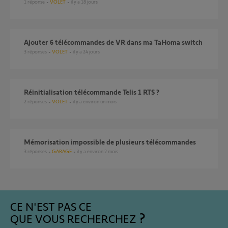
1
réponse
VOLET
il y a 18 jours
Ajouter 6 télécommandes de VR dans ma TaHoma switch
3
réponses
VOLET
il y a 24 jours
réinitialisation télécommande Telis 1 RTS ?
2
réponses
VOLET
il y a environ un mois
Mémorisation impossible de plusieurs télécommandes
3
réponses
GARAGE
il y a environ 2 mois
CE N'EST PAS CE
QUE VOUS RECHERCHEZ