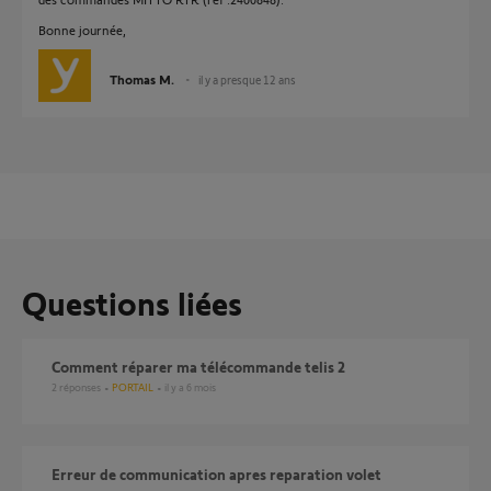
Bonne journée,
Thomas M.
il y a presque 12 ans
Questions liées
comment réparer ma télécommande telis 2
2
réponses
PORTAIL
il y a 6 mois
erreur de communication apres reparation volet