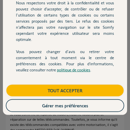
Nous respectons votre droit à la confidentialité et vous
Chauffage
pouvez choisir d’accepter, de contrôler ou de refuser
Philippe V.
l'utilisation de certains types de cookies ou certains
il y a presque 12 ans
services proposés par des tiers. Le refus des cookies
Autres produits
Participer au fil de discussion
n’affectera pas votre navigation sur le site Somfy
cependant votre expérience utilisateur sera moins
optimale.
Réponses
Vous pouvez changer d'avis ou retirer votre
Devis avec un pro
consentement à tout moment via le centre de
préférences des cookies. Pour plus d’informations,
Réparer une télécommande qui à 13 ans !?
veuillez consulter notre
politique de cookies
.
Contact
Robert P.
il y a presque 12 ans
Boutique
TOUT ACCEPTER
Gérer mes préférences
Bonjour Philippe et Robert,
Je vous confirme la réponse de Robert, nous ne faisons plus de
réparation sur de telles télécommandes. Toutefois, je vous informe qu'il
existe des télécommandes compatibles avec votre motorisation, il s'agit
des commandes MITTO RTR (réf :2400848).