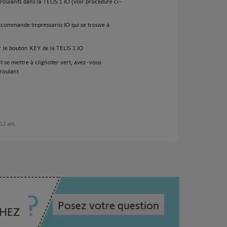
roulants dans la TELIS 1 IO (voir procédure ci-
la commande Impressario IO qui se trouve à
ur le bouton KEY de la TELIS 1 IO
t se mettre à clignoter vert, avez-vous
roulant
e 12 ans
Posez votre question
CHEZ