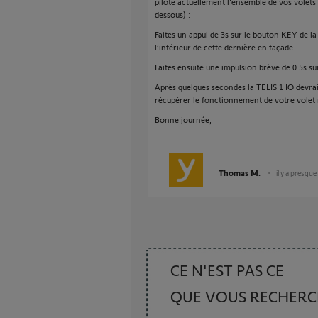
pilote actuellement l'ensemble de vos volets 
dessous) :
Faites un appui de 3s sur le bouton KEY de 
l’intérieur de cette dernière en façade
Faites ensuite une impulsion brève de 0.5s s
Après quelques secondes la TELIS 1 IO devrai
récupérer le fonctionnement de votre volet 
Bonne journée,
Thomas M.
il y a presqu
CE N'EST PAS CE
QUE VOUS RECHER