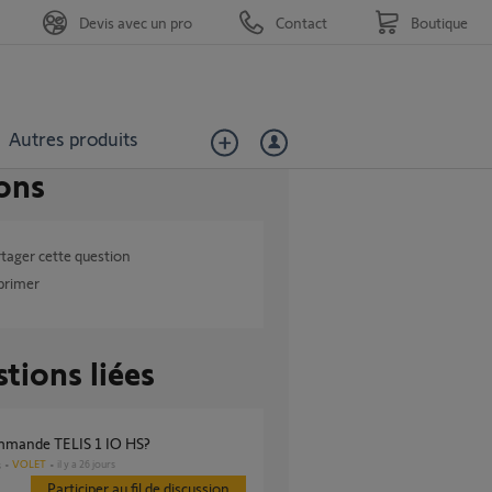
Devis avec un pro
Contact
Boutique
Autres produits
ons
tager cette question
primer
tions liées
ommande TELIS 1 IO HS?
VOLET
il y a 26 jours
s
Participer au fil de discussion