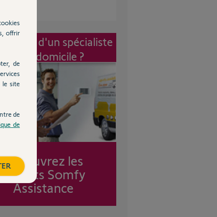
cookies
, offrir
vention d'un spécialiste
à mon domicile ?
ter, de
ervices
le site
ntre de
tique de
Découvrez les
TER
forfaits Somfy
Assistance