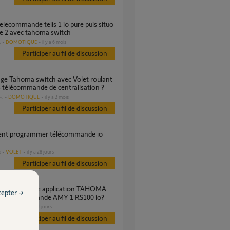
re 2 avec tahoma switch
DOMOTIQUE
il y a 6 mois
s
Participer au fil de discussion
 télécommande de centralisation ?
DOMOTIQUE
il y a 2 mois
es
Participer au fil de discussion
VOLET
il y a 28 jours
s
Participer au fil de discussion
cepter →
c et télécommande AMY 1 RS100 io?
VOLET
il y a 11 jours
Participer au fil de discussion