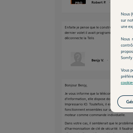
Robert P.
il y a presque 1
Nous (
sur not
une exp
Enfaite je pense que le constructeur m'a arn
dernier volet il avait programmer la general.
déconnecte la Telis
Nous r
contrô
propos
Somfy 
Benjy V.
il y a presque 12
Vous p
préfér
cookie
Bonjour Benjy,
Je vous informe que la télécommande TELIS 
d'information, elle dispose donc d'une clé d
Gér
Impressario IO. Toutefois, il est tout à fait
fonctionnent ensembles sur une installation e
moteur comme commande individuelle.
Dans votre cas, il semblerait que le problè
d'harmonisation de clé de sécurité. Il faudrai