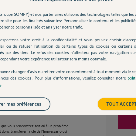
2 ans
Groupe SOMFY) et nos partenaires utilisons des technologies telles que les 
re site pour les finalités suivantes: Personnaliser le contenu et les publicités
Inter
érience personnalisée et analyser notre trafic.
aqué en me vendant des unitaire et pour le
 Sauf qu'il ma vendu la Impressario qui a
espectons votre droit à la confidentialité et vous pouvez choisir d’accep
ler ou de refuser l'utilisation de certains types de cookies ou certains s
és par des tiers. Le refus des cookies n’affectera pas votre navigation sur 
cependant votre expérience utilisateur sera moins optimale.
 ans
ouvez changer d'avis ou retirer votre consentement à tout moment via le ce
ences des cookies. Pour plus d’informations, veuillez consulter notre
poli
s
.
1 IO est une télécommande à retour
e sécurité, il en est de même pour la commande
er mes préférences
TOUT ACCEP
 possible que ces deux télécommandes
t que la TELIS 1 IO soit destinées qu'à un seul
me que vous rencontrez soit dû à un problème
t donc transférer la clé de l'Impressario qui