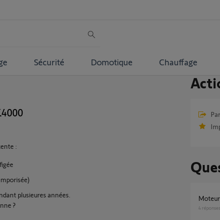
ge
Sécurité
Domotique
Chauffage
Acti
K4000
Par
Im
ente :
Ques
figée
temporisée)
ndant plusieures années.
Moteu
anne ?
4
réponse