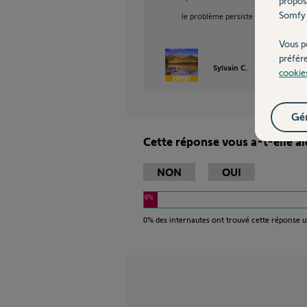
propos
Somfy 
le problème persiste t'il ?
Vous p
préfér
Sylvain C.
il y a presque 
cookie
Gér
Cette réponse vous a-t-elle ai
NON
OUI
0%
0%
des internautes ont trouvé cette réponse ut