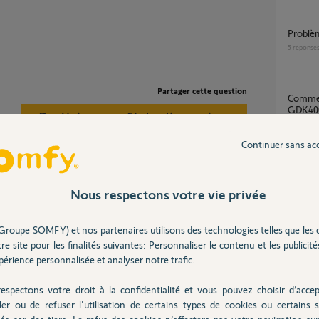
Probl
5
réponse
Partager cette question
comment regler les fin de course du moteur
GDK40
Participer au fil de discussion
1
réponse
Continuer sans ac
Probl
2
réponse
Nous respectons votre vie privée
lage et effectuez manuellement une manoeuvre complète
Groupe SOMFY) et nos partenaires utilisons des technologies telles que les 
Possibilité de changer le moteur GDK 4000
re site pour les finalités suivantes: Personnaliser le contenu et les publicités
ncez le processus de réglage de GDK.
par mo
t corrigez :
érience personnalisée et analyser notre trafic.
9
réponse
 éléments du rail de GDK.
espectons votre droit à la confidentialité et vous pouvez choisir d’accep
 éventuellement à un mauvais positionnement
.
ler ou de refuser l'utilisation de certains types de cookies ou certains s
 la porte.