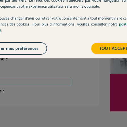
és par des tiers. Le refus des cookies n’affectera pas votre navigation sur 
cependant votre expérience utilisateur sera moins optimale.
Inter
ouvez changer d'avis ou retirer votre consentement à tout moment via le ce
ences des cookies. Pour plus d’informations, veuillez consulter notre
poli
12 ans
s
.
er mes préférences
TOUT ACCEP
dé ?
ile