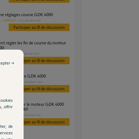
ème réglages course GDK 4000
GARAGE
il y a plus de 4 ans
s
Participer au fil de discussion
00
GARAGE
il y a plus de 3 ans
Participer au fil de discussion
cepter →
ème d'ouverture GDK 4000
GARAGE
il y a presque 4 ans
s
Participer au fil de discussion
cookies
, offrir
teur GDK 1100?
GARAGE
il y a plus de 4 ans
s
Participer au fil de discussion
ter, de
ervices