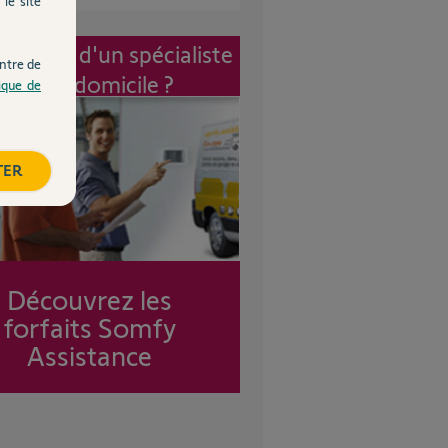
le site
vention d'un spécialiste
ntre de
à mon domicile ?
tique de
TER
Découvrez les
forfaits Somfy
Assistance