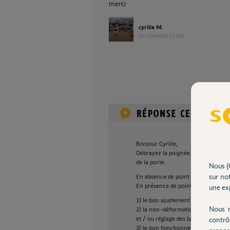
merci
cyrille M.
il y a presque 12 ans
Bonjour Cyrille,
Débrayez la poignée de déverrouil
de la porte.
Nous (
sur not
En absence de point dur : recomme
En présence de point dur. Vérifiez e
une exp
1) le bon ajustement des différents
Nous r
2) la non-déformation du rail dûe
et / ou réglage des barres d’attache
contrô
3) le bon fonctionnement manuel de