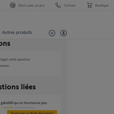
Devis avec un pro
Contact
Boutique
Autres produits
ons
tager cette question
primer
tions liées
r gdk4000 qui ne fonctionne plus
GARAGE
il y a environ un an
s
Participer au fil de discussion