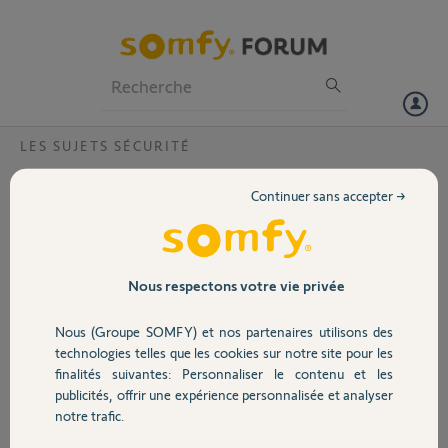
Particuliers
Professionnels
Forum
LES SUJETS SÉCURITÉ
Volet
probleme sms sur module gsm avec
Continuer sans accepter →
mauvais fonctionnement carte sim?
Portail
apres un arret de fonctionnement de ma carte sim ,cette derniere
remplacée mais le module n'envoie plus de sms ,que puis je faire?
Garage
Nous respectons votre vie privée
david M.
Nous (Groupe SOMFY) et nos partenaires utilisons des
il y a plus de 11 ans
Sécurité
technologies telles que les cookies sur notre site pour les
Participer au fil de discussion
finalités suivantes: Personnaliser le contenu et les
publicités, offrir une expérience personnalisée et analyser
Domotique
notre trafic.
Réponses