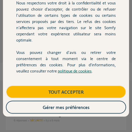
Nous respectons votre droit à la confidentialité et vous
Chauffage
pouvez choisir d’accepter, de contrôler ou de refuser
l'utilisation de certains types de cookies ou certains
Salut,
services proposés par des tiers. Le refus des cookies
Autres produits
Ta sim est remplacée mais as tu gardé le même numéro ou à t'il changé ?
n’affectera pas votre navigation sur le site Somfy
cependant votre expérience utilisateur sera moins
pinse57 P.
il y a plus de 11 ans
optimale.
Vous pouvez changer d'avis ou retirer votre
Devis avec un pro
consentement à tout moment via le centre de
préférences des cookies. Pour plus d’informations,
veuillez consulter notre
politique de cookies
.
Contact
Boutique
TOUT ACCEPTER
Questions liées
Gérer mes préférences
module de transmission gsm?
6
réponses
SÉCURITÉ
il y a 6 mois