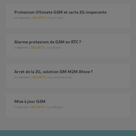
Protexium Ultimate GSM et carte 2G inoperante
41
réponses
SÉCURITÉ
il y a 5 mois
Alarme protexiom de GSM en RTC ?
4
réponses
SÉCURITÉ
il y a 6 jours
Arret de la 2G, solution SIM M2M Afone ?
25
réponses
SÉCURITÉ
il y a environ un an
Mise à jour GSM
7
réponses
SÉCURITÉ
il y a 26 jours