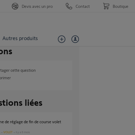
Devis avec un pro
Contact
Boutique
Autres produits
ons
tager cette question
primer
tions liées
VOLET
il y a 6 mois
s