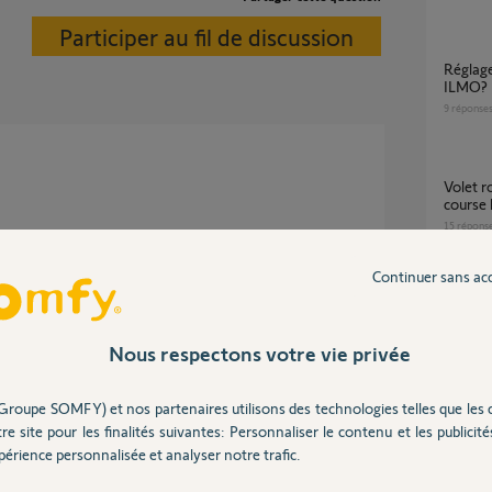
Participer au fil de discussion
réglage fin de course basse volet roulant
ILMO?
9
réponse
Volet roulant RTS - Réglage manuel fin de
course
15
répons
 ans
Continuer sans ac
Problème réglage fin de course volet roulant
filaire
-Discount. L'indication pour le modèle est :
3
réponse
Nous respectons votre vie privée
réponse.
Groupe SOMFY) et nos partenaires utilisons des technologies telles que les 
réglag
re site pour les finalités suivantes: Personnaliser le contenu et les publicités
 ans
0
réponse
érience personnalisée et analyser notre trafic.