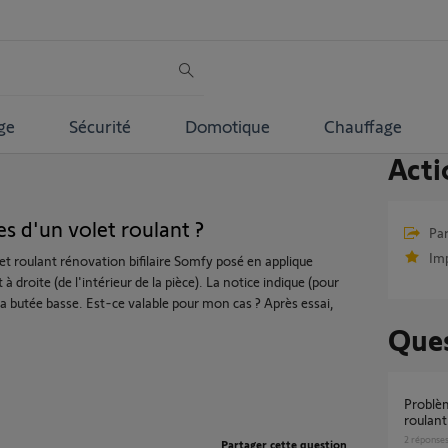
ge
Sécurité
Domotique
Chauffage
Acti
es d'un volet roulant ?
Par
Im
let roulant rénovation bifilaire Somfy posé en applique
à droite (de l'intérieur de la pièce). La notice indique (pour
la butée basse. Est-ce valable pour mon cas ? Après essai,
Ques
Problème de réglage de fin de course volet
roulant
2
réponse
Partager cette question