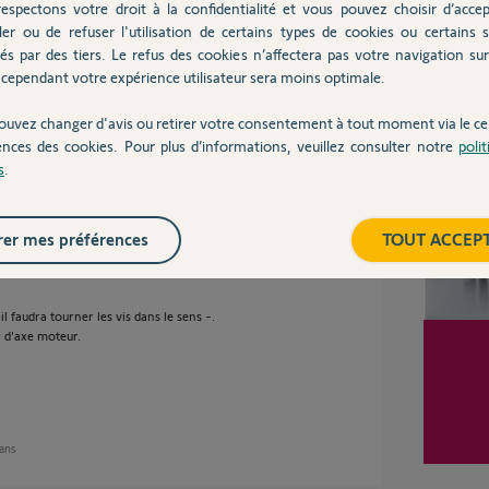
espectons votre droit à la confidentialité et vous pouvez choisir d’accep
ler ou de refuser l'utilisation de certains types de cookies ou certains s
és par des tiers. Le refus des cookies n’affectera pas votre navigation sur 
.
cependant votre expérience utilisateur sera moins optimale.
Inter
ouvez changer d'avis ou retirer votre consentement à tout moment via le ce
 ans
ences des cookies. Pour plus d’informations, veuillez consulter notre
poli
s
.
er mes préférences
TOUT ACCEP
fournir une réponse précise, il nous faudra le
il faudra tourner les vis dans le sens -.
r d'axe moteur.
 ans