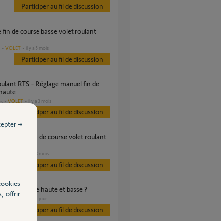
Participer au fil de discussion
VOLET
il y a 5 mois
s
Participer au fil de discussion
 haute
VOLET
il y a 3 mois
es
Participer au fil de discussion
cepter →
VOLET
il y a 8 mois
s
Participer au fil de discussion
cookies
e fin de course haute et basse ?
, offrir
VOLET
il y a 1 jour
s
Participer au fil de discussion