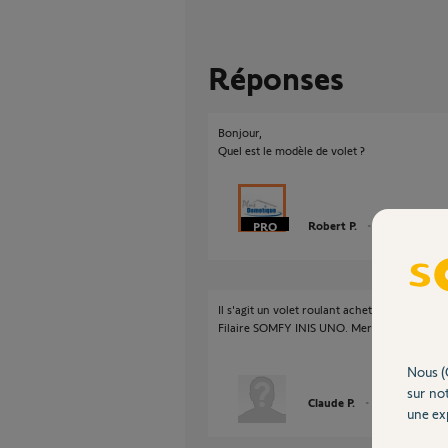
Réponses
Bonjour,
Quel est le modèle de volet ?
Robert P.
il y a plus de 11
Il s'agit un volet roulant acheté chez Stores
Filaire SOMFY INIS UNO. Merci pour votre 
Nous (
sur not
Claude P.
il y a plus de 11
une exp