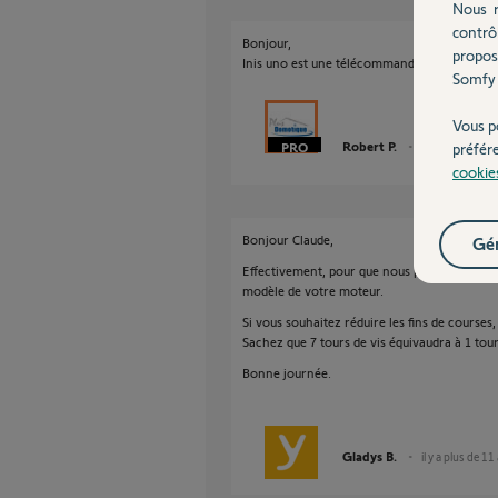
Nous r
contrô
Bonjour,
propos
Inis uno est une télécommande, pas un store
Somfy 
Vous p
Robert P.
il y a plus de 11
préfér
cookie
Bonjour Claude,
Gér
Effectivement, pour que nous puissions vous 
modèle de votre moteur.
Si vous souhaitez réduire les fins de courses, 
Sachez que 7 tours de vis équivaudra à 1 tou
Bonne journée.
Gladys B.
il y a plus de 11