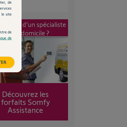
ter, de
ervices
le site
vention d'un spécialiste
à mon domicile ?
ntre de
tique de
TER
Découvrez les
forfaits Somfy
Assistance