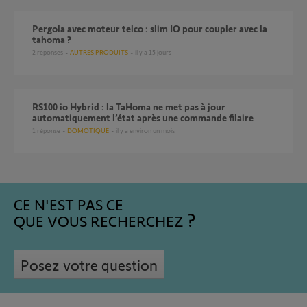
pergola avec moteur telco : slim IO pour coupler avec la
tahoma ?
2
réponses
AUTRES PRODUITS
il y a 15 jours
RS100 io Hybrid : la TaHoma ne met pas à jour
automatiquement l’état après une commande filaire
1
réponse
DOMOTIQUE
il y a environ un mois
CE N'EST PAS CE
QUE VOUS RECHERCHEZ
Posez votre question