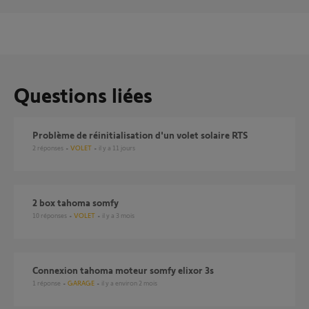
Questions liées
Problème de réinitialisation d'un volet solaire RTS
2
réponses
VOLET
il y a 11 jours
2 box tahoma somfy
10
réponses
VOLET
il y a 3 mois
Connexion tahoma moteur somfy elixor 3s
1
réponse
GARAGE
il y a environ 2 mois