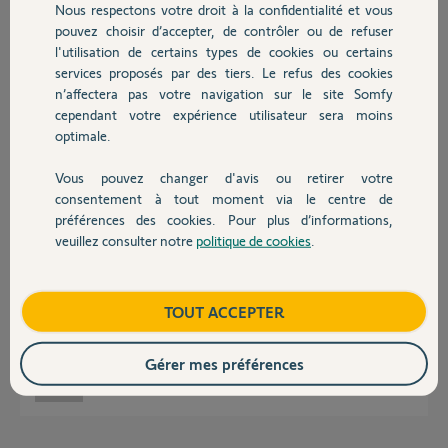
Nous respectons votre droit à la confidentialité et vous
Chauffage
il y a plus de 11 ans
pouvez choisir d’accepter, de contrôler ou de refuser
Participer au fil de discussion
l'utilisation de certains types de cookies ou certains
services proposés par des tiers. Le refus des cookies
Autres produits
n’affectera pas votre navigation sur le site Somfy
cependant votre expérience utilisateur sera moins
Réponses
optimale.
Vous pouvez changer d'avis ou retirer votre
Devis avec un pro
Bonjour peut etre qu'effectivement la box TAHOMA est en limite de
consentement à tout moment via le centre de
portée par rapport a votre portail.
préférences des cookies. Pour plus d’informations,
Avez vous rencontré des problèmes en utilisant la télécommande IO de
veuillez consulter notre
politique de cookies
.
Contact
votre portail ?
Je ne connais pas la configuration de votre habitation , mais si
effectivement c'est un problème de portée , peut etre qu'un un répéteur
Boutique
TOUT ACCEPTER
de signal IO SOMFY Ref 9014069 pourrait résoudre votre problème...
Cela sert a augmenté la portée de vos emetteurs IO.
Gérer mes préférences
Franck G.
il y a plus de 11 ans