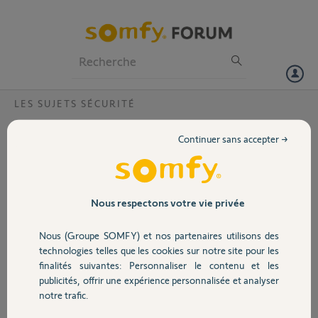
Particuliers
Professionnels
Forum
LES SUJETS SÉCURITÉ
Volet
Pourquoi les détecteurs ne s'éclairent pas à
Continuer sans accepter →
la détection?
Portail
Les détecteurs de mouvement ne s'éclairent pas quand nous passons
devant et le détecteur d'ouverture ne déclenche pas l'alarme,
Garage
pourtant ils sont bien déclarés à la centrale
Nous respectons votre vie privée
Nous (Groupe SOMFY) et nos partenaires utilisons des
lucien R.
Sécurité
il y a plus de 11 ans
technologies telles que les cookies sur notre site pour les
finalités suivantes: Personnaliser le contenu et les
Participer au fil de discussion
publicités, offrir une expérience personnalisée et analyser
Domotique
notre trafic.