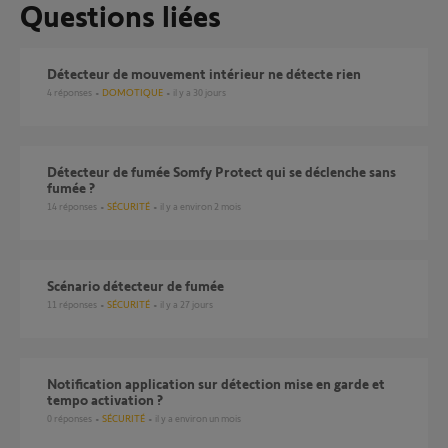
Questions liées
Détecteur de mouvement intérieur ne détecte rien
4
réponses
DOMOTIQUE
il y a 30 jours
Détecteur de fumée Somfy Protect qui se déclenche sans
fumée ?
14
réponses
SÉCURITÉ
il y a environ 2 mois
scénario détecteur de fumée
11
réponses
SÉCURITÉ
il y a 27 jours
Notification application sur détection mise en garde et
tempo activation ?
0
réponses
SÉCURITÉ
il y a environ un mois