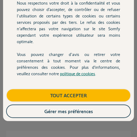
Réponses
Nous respectons votre droit à la confidentialité et vous
Chauffage
pouvez choisir d’accepter, de contrôler ou de refuser
l'utilisation de certains types de cookies ou certains
services proposés par des tiers. Le refus des cookies
Autres produits
Bonjour,
n’affectera pas votre navigation sur le site Somfy
Un peu plus d'informations sur ce que vous avez fait peut-être ?
cependant votre expérience utilisateur sera moins
optimale.
Robert P.
il y a plus de 11 ans
Vous pouvez changer d'avis ou retirer votre
Devis avec un pro
consentement à tout moment via le centre de
préférences des cookies. Pour plus d’informations,
C'est normal qu'ils ne s'éclairent pas, la led ne s'eclaire que pour les test
veuillez consulter notre
politique de cookies
.
mais pas fonctionnement normal afin d'économiser les piles.
Contact
Pour ce qui est du detecteur d'ouverture, lors de vos essais avez vous
bien attendus 2 min après la mise sous alarme ? En effet, quand on met
l'alarme en service, il y a une temporisation de 2 min avant que celle-ci
Boutique
TOUT ACCEPTER
soit opérationnelle.
Gérer mes préférences
Sébastien L.
il y a plus de 11 ans