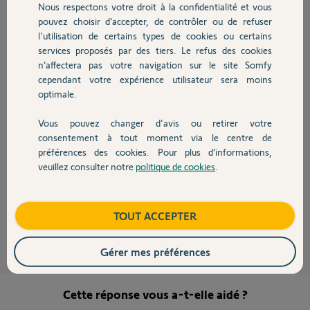
Nous respectons votre droit à la confidentialité et vous
Merci de vos réponses
Chauffage
pouvez choisir d’accepter, de contrôler ou de refuser
l'utilisation de certains types de cookies ou certains
OLIVIER B.
services proposés par des tiers. Le refus des cookies
Autres produits
il y a plus de 11 ans
n’affectera pas votre navigation sur le site Somfy
Participer au fil de discussion
cependant votre expérience utilisateur sera moins
optimale.
Vous pouvez changer d'avis ou retirer votre
Devis avec un pro
consentement à tout moment via le centre de
préférences des cookies. Pour plus d’informations,
Salut,
veuillez consulter notre
politique de cookies
.
Contact
Si tu n'as pas besoin de l'accès à distance, tu peux la fixer où tu veux du
moment que tu as une prise à proximité pour alimenter le module gsm.
Boutique
TOUT ACCEPTER
pinse57 P.
il y a plus de 11 ans
Gérer mes préférences
Cette réponse vous a-t-elle aidé ?