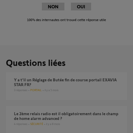
NON
OUI
100%
des internautes ont trouvé cette réponse utile
Questions liées
Y a t'il un Réglage de Butée fin de course portail EXAVIA
STAR FR?
3
réponses
PORTAIL
il y a 5 mois
Le 2ème relais radio est il obligatoirement dans le champ
de home alarm advanced ?
4
réponses
SÉCURITÉ
il y a 8 mois