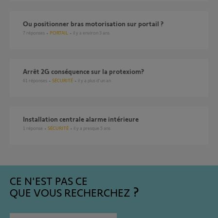
ou positionner bras motorisation sur portail ?
7
réponses
PORTAIL
il y a environ 3 ans
arrêt 2G conséquence sur la protexiom?
61
réponses
SÉCURITÉ
il y a plus d'un an
installation centrale alarme intérieure
1
réponse
SÉCURITÉ
il y a presque 5 ans
CE N'EST PAS CE
QUE VOUS RECHERCHEZ