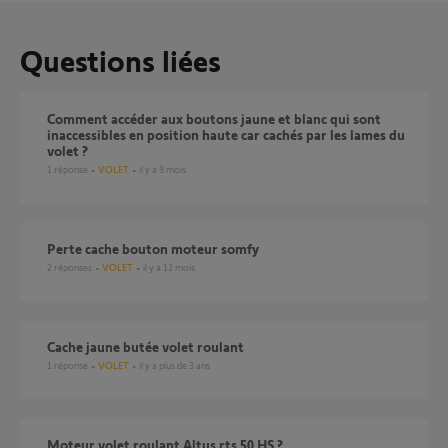
Questions liées
comment accéder aux boutons jaune et blanc qui sont
inaccessibles en position haute car cachés par les lames du
volet ?
1
réponse
VOLET
il y a 9 mois
Perte cache bouton moteur somfy
2
réponses
VOLET
il y a 12 mois
Cache jaune butée volet roulant
1
réponse
VOLET
il y a plus de 3 ans
Moteur volet roulant Altus rts 50 HS ?