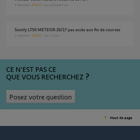
6
réponses
VOLET
il y a presque 2 ans
Somfy LT50 METEOR 20/17 pas accès aux fin de courses
3
réponses
VOLET
il y a 3 mois
CE N'EST PAS CE
QUE VOUS RECHERCHEZ
Posez votre question
Haut de page