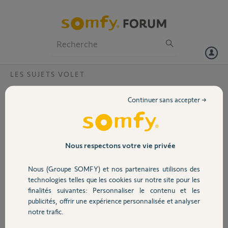
Particuliers
Professionnels
Forum
LES SUJETS VOLET
Volet
cache jaune
Continuer sans accepter →
Bonsoir comme dans une question précédente j ai perdu les caches de
Portail
fin de courses, donc je voulais savoir si ils étaient vraiement
indispensables et si ca pouvait venir de ca le faite que j ai des moteurs
qui perdent leur mémoire de temps en temps pour la montée en
Garage
Nous respectons votre vie privée
général?
Merci de vos réponses.
Nous (Groupe SOMFY) et nos partenaires utilisons des
Sécurité
technologies telles que les cookies sur notre site pour les
david
finalités suivantes: Personnaliser le contenu et les
il y a plus de 11 ans
publicités, offrir une expérience personnalisée et analyser
Domotique
Participer au fil de discussion
notre trafic.