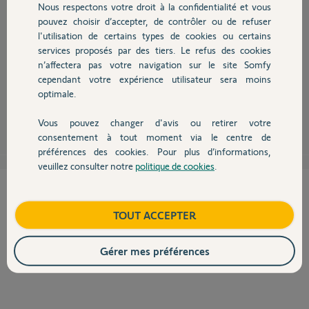
Nous respectons votre droit à la confidentialité et vous
Chauffage
pouvez choisir d’accepter, de contrôler ou de refuser
l'utilisation de certains types de cookies ou certains
services proposés par des tiers. Le refus des cookies
Autres produits
Non, vous ouvez parfaitement ne pas mettre les caches jaunes, cela n'a
n’affectera pas votre navigation sur le site Somfy
aucune influence.faites juste attention que rien ne vienne toucher ces
cependant votre expérience utilisateur sera moins
boutons lors du fonctionnement (le câble electrique, j'ai déjà vu ça)
optimale.
Sébastien L.
il y a plus de 11 ans
Vous pouvez changer d'avis ou retirer votre
Devis avec un pro
consentement à tout moment via le centre de
préférences des cookies. Pour plus d’informations,
veuillez consulter notre
politique de cookies
.
Contact
Cette réponse vous a-t-elle aidé ?
Boutique
TOUT ACCEPTER
NON
OUI
Gérer mes préférences
0%
des internautes ont trouvé cette réponse utile