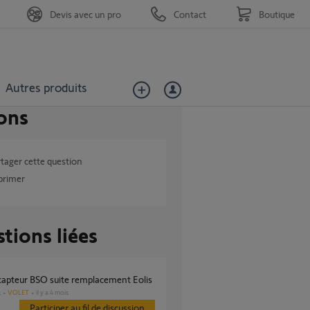
Devis avec un pro
Contact
Boutique
Autres produits
ons
tager cette question
primer
tions liées
 capteur BSO suite remplacement Eolis
VOLET
il y a 4 mois
s
Participer au fil de discussion