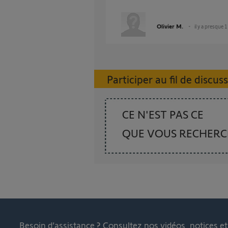
Olivier M.
il y a presque 
Participer au fil de discus
CE N'EST PAS CE
QUE VOUS RECHER
Besoin d’assistance ?
Consultez nos vidéos, notices e