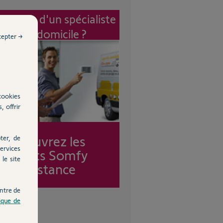
vention d'un spécialiste
à mon domicile ?
cepter →
cookies
, offrir
Découvrez les
ter, de
ervices
forfaits Somfy
le site
Assistance
ntre de
tique de