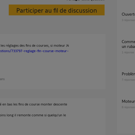
Participer au fil de discussion
Ouver
3
réponse
Comment remplacer des agrafes et peut être
 les réglages des fins de courses, si moteur J4
un ruba
estions/733797-reglage-fin-course-moteur-
1
réponse
Probl
 ans
7
réponse
Moteu
é en bas les fins de course monter descente
8
réponse
ins long il remonte comme si quelqu'un le