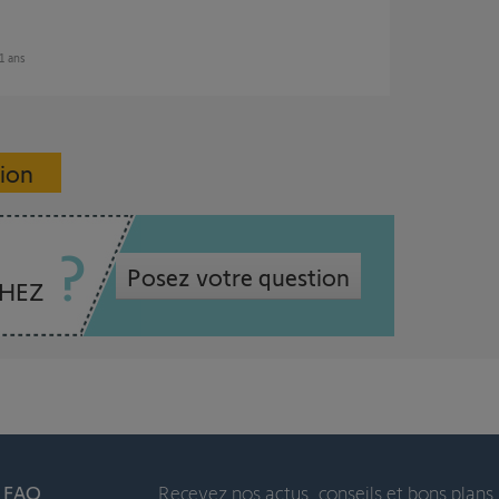
11 ans
sion
Posez votre question
CHEZ
t FAQ
Recevez nos actus, conseils et bons plans 