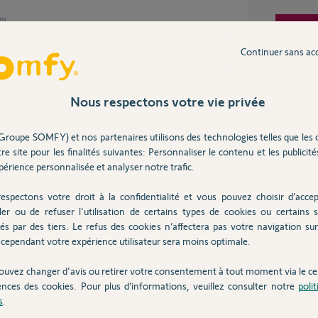
ans
Inter
Continuer sans ac
difficile de localiser le problème,
Nous respectons votre vie privée
stallateur qui procédera par élimination.
Groupe SOMFY) et nos partenaires utilisons des technologies telles que les 
re site pour les finalités suivantes: Personnaliser le contenu et les publicités
érience personnalisée et analyser notre trafic.
 ans
espectons votre droit à la confidentialité et vous pouvez choisir d’accep
ler ou de refuser l'utilisation de certains types de cookies ou certains s
és par des tiers. Le refus des cookies n’affectera pas votre navigation sur 
cependant votre expérience utilisateur sera moins optimale.
ommandes du BSO et recommencerai la procédure
ouvez changer d'avis ou retirer votre consentement à tout moment via le ce
ences des cookies. Pour plus d’informations, veuillez consulter notre
poli
s
.
 ans