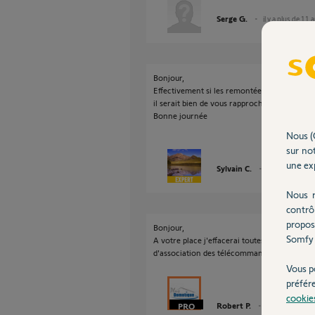
Serge G.
il y a plus de 11 
Bonjour,
Effectivement si les remontées sont aléatoire 
il serait bien de vous rapprocher de votre in
Bonne journée
Nous (
sur not
une exp
Sylvain C.
il y a plus de 11
Nous r
contrô
propos
Bonjour,
Somfy 
A votre place j'effacerai toutes les téléc
d'association des télécommandes.
Vous p
préfér
cookie
Robert P.
il y a plus de 11