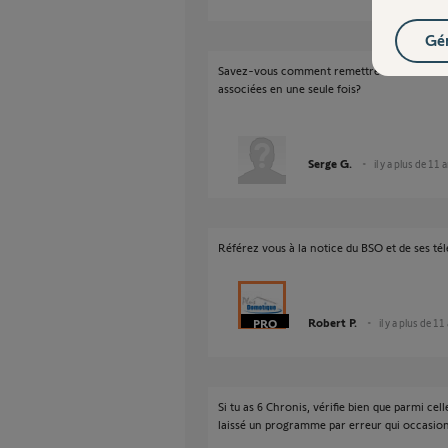
Gér
Savez-vous comment remettre à zéro le mot
associées en une seule fois?
Serge G.
il y a plus de 11 
Référez vous à la notice du BSO et de ses 
Robert P.
il y a plus de 11
Si tu as 6 Chronis, vérifie bien que parmi cell
laissé un programme par erreur qui occasio