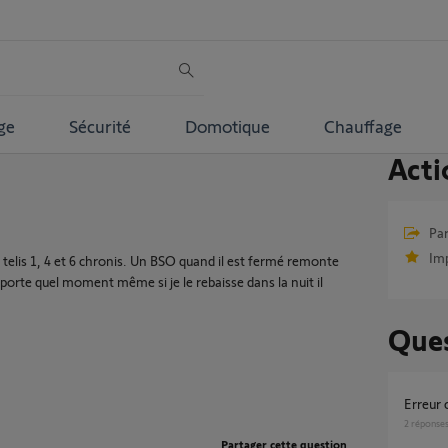
ge
Sécurité
Domotique
Chauffage
Acti
Par
Im
telis 1, 4 et 6 chronis. Un BSO quand il est fermé remonte
orte quel moment même si je le rebaisse dans la nuit il
Ques
Erreur
2
réponse
Partager cette question