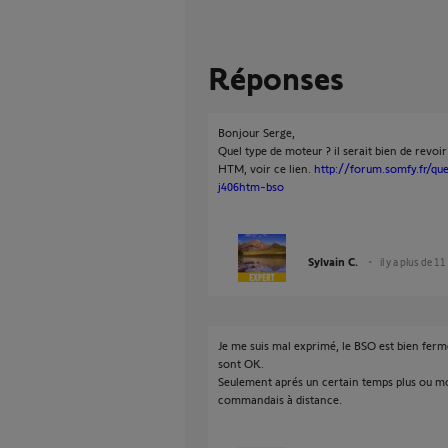
Réponses
Bonjour Serge,
Quel type de moteur ? il serait bien de revoir
HTM, voir ce lien.
http://forum.somfy.fr/qu
j406htm-bso
Sylvain C.
il y a plus de 11
Je me suis mal exprimé, le BSO est bien ferm
sont OK.
Seulement aprés un certain temps plus ou mo
commandais à distance.