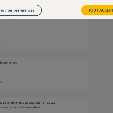
er mes préférences
TOUT ACCEP
eur et supprimer toutes les télécommandes
ans
télécommandes
 ans
es qui pilote le BSO en question, tu n'as pas
nne les remontés intempestives.