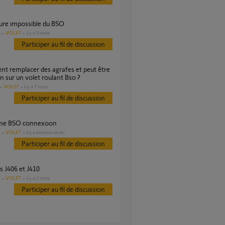
ture impossible du BSO
VOLET
il y a 9 mois
s
Participer au fil de discussion
n sur un volet roulant Bso ?
VOLET
il y a 7 mois
Participer au fil de discussion
ème BSO connexoon
VOLET
il y a environ un an
s
Participer au fil de discussion
rs J406 et J410
VOLET
il y a 2 mois
s
Participer au fil de discussion