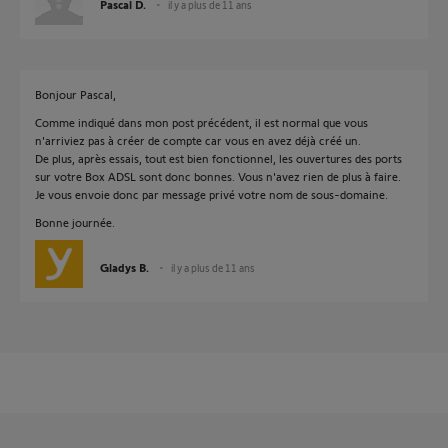
Pascal D.
il y a plus de 11 ans
Bonjour Pascal,
Comme indiqué dans mon post précédent, il est normal que vous
n'arriviez pas à créer de compte car vous en avez déjà créé un.
De plus, après essais, tout est bien fonctionnel, les ouvertures des ports
sur votre Box ADSL sont donc bonnes. Vous n'avez rien de plus à faire.
Je vous envoie donc par message privé votre nom de sous-domaine.
Bonne journée.
Gladys B.
il y a plus de 11 ans