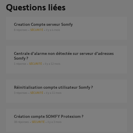
Questions liées
creation Compte serveur Somfy
8
réponses
SÉCURITÉ
il y a 4 mois
Centrale d'alarme non détectée sur serveur d'adresses
Somfy ?
1
réponse
SÉCURITÉ
il y a 12 mois
Réinitialisation compte utilisateur Somfy ?
3
réponses
SÉCURITÉ
il y a 11 mois
création compte SOMFY Protexiom ?
38
réponses
SÉCURITÉ
il y a 3 mois