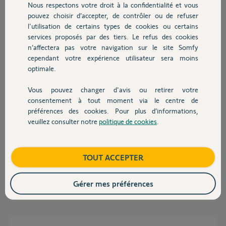
Nous respectons votre droit à la confidentialité et vous
Chauffage
pouvez choisir d’accepter, de contrôler ou de refuser
Réponses
l'utilisation de certains types de cookies ou certains
services proposés par des tiers. Le refus des cookies
Autres produits
n’affectera pas votre navigation sur le site Somfy
Bonjour,
cependant votre expérience utilisateur sera moins
Quelle alarme ?
optimale.
Robert P.
il y a plus de 11 ans
Vous pouvez changer d'avis ou retirer votre
Devis avec un pro
consentement à tout moment via le centre de
préférences des cookies. Pour plus d’informations,
veuillez consulter notre
politique de cookies
.
Contact
Bonjour,
Une Protexiom 600 GSM.
Boutique
TOUT ACCEPTER
Pascal
Gérer mes préférences
Pascal D.
il y a plus de 11 ans