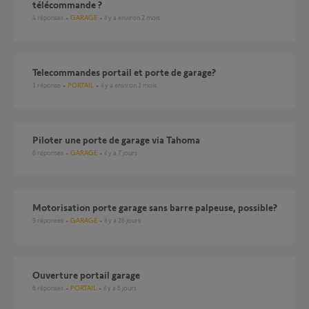
télécommande ?
4
réponses
GARAGE
il y a environ 2 mois
Telecommandes portail et porte de garage?
1
réponse
PORTAIL
il y a environ 2 mois
Piloter une porte de garage via Tahoma
6
réponses
GARAGE
il y a 7 jours
Motorisation porte garage sans barre palpeuse, possible?
9
réponses
GARAGE
il y a 26 jours
Ouverture portail garage
6
réponses
PORTAIL
il y a 6 jours