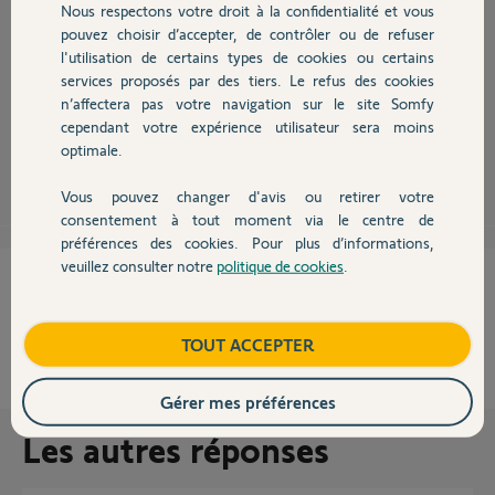
Nous respectons votre droit à la confidentialité et vous
Chauffage
Quand le voyant est allumé :
pouvez choisir d’accepter, de contrôler ou de refuser
ouvrez la Keygo
l'utilisation de certains types de cookies ou certains
donnez un appui bref sur la petite touche au dessus de la pile
services proposés par des tiers. Le refus des cookies
Autres produits
donnez un appui bref sur la touche en façade de la Keygo que vous
n’affectera pas votre navigation sur le site Somfy
souhaitez utiliser.
cependant votre expérience utilisateur sera moins
optimale.
Robert P.
il y a plus de 11 ans
Vous pouvez changer d'avis ou retirer votre
Devis avec un pro
consentement à tout moment via le centre de
préférences des cookies. Pour plus d’informations,
veuillez consulter notre
politique de cookies
.
Contact
Cette réponse vous a-t-elle aidé ?
NON
OUI
Boutique
TOUT ACCEPTER
100%
des internautes ont trouvé cette réponse utile
Gérer mes préférences
Les autres réponses