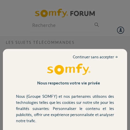
Particuliers
Professionnels
Forum
LES SUJETS TÉLÉCOMMANDES
Volet
même télécommande pour porte de garage
Continuer sans accepter →
et portail
Portail
Est-il possible d'avoir sur la même télécommande Keygo Io une porte
de garage ROLLIXO Io et un portail BOX 3S Io
Garage
Nous respectons votre vie privée
Alain I.
Nous (Groupe SOMFY) et nos partenaires utilisons des
il y a plus de 11 ans
Sécurité
technologies telles que les cookies sur notre site pour les
Participer au fil de discussion
finalités suivantes: Personnaliser le contenu et les
publicités, offrir une expérience personnalisée et analyser
Domotique
notre trafic.