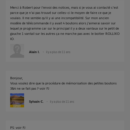
Merci à Robert pour l'envoi des notices, mais si je vous ai contacté c'est
parce que je n'ai pas trouvé sur celles-ci le moyen de faire ce que je
voulais. Il me semble qu'il y ai une incompatibilité. Sur mon ancien
modèle de télécommande il y avait 4 boutons alors j'aimerai savoir sur
lequel je programme car sur le principal il y a deux vantaux sur le petit de
gauche 1 vantail sur les autres ça ne marche pas avec le boitier ROLLIXO
IO.
Alain I.
il y a plus de 11 ans
Bonjour,
Vous voulez dire que la procédure de mémorisation des petites boutons
3&4 ne se fait pas ? voir FJ
Sylvain C.
il y a plus de 11 ans
PS: voir FJ