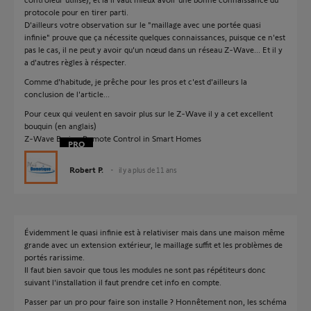
protocole pour en tirer parti.
D'ailleurs votre observation sur le "maillage avec une portée quasi
infinie" prouve que ça nécessite quelques connaissances, puisque ce n'est
pas le cas, il ne peut y avoir qu'un nœud dans un réseau Z-Wave... Et il y
a d'autres règles à réspecter.
Comme d'habitude, je prêche pour les pros et c'est d'ailleurs la
conclusion de l'article...
Pour ceux qui veulent en savoir plus sur le Z-Wave il y a cet excellent
bouquin (en anglais)
Z-Wave Basics: Remote Control in Smart Homes
Robert P.
il y a plus de 11 ans
Évidemment le quasi infinie est à relativiser mais dans une maison même
grande avec un extension extérieur, le maillage suffit et les problèmes de
portés rarissime.
Il faut bien savoir que tous les modules ne sont pas répétiteurs donc
suivant l'installation il faut prendre cet info en compte.
Passer par un pro pour faire son installe ? Honnêtement non, les schéma