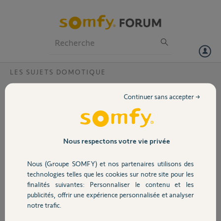
Particuliers
Professionnels
Forum
LES SUJETS DOMOTIQUE
Volet
Protocoles utilisés en domotique
Continuer sans accepter →
Pour y voir plus clair et faire les bons choix :
Portail
http://www.hi-and-you.fr/maison-connectee/confort/quelque...
Garage
Nous respectons votre vie privée
Robert P.
il y a plus de 11 ans
Participer au fil de discussion
Nous (Groupe SOMFY) et nos partenaires utilisons des
Sécurité
technologies telles que les cookies sur notre site pour les
finalités suivantes: Personnaliser le contenu et les
publicités, offrir une expérience personnalisée et analyser
Domotique
Réponses
notre trafic.