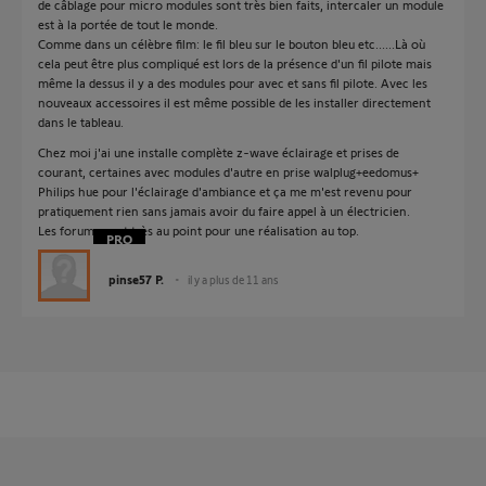
de câblage pour micro modules sont très bien faits, intercaler un module
est à la portée de tout le monde.
Comme dans un célèbre film: le fil bleu sur le bouton bleu etc......Là où
cela peut être plus compliqué est lors de la présence d'un fil pilote mais
même la dessus il y a des modules pour avec et sans fil pilote. Avec les
nouveaux accessoires il est même possible de les installer directement
dans le tableau.
Chez moi j'ai une installe complète z-wave éclairage et prises de
courant, certaines avec modules d'autre en prise walplug+eedomus+
Philips hue pour l'éclairage d'ambiance et ça me m'est revenu pour
pratiquement rien sans jamais avoir du faire appel à un électricien.
Les forums sont très au point pour une réalisation au top.
pinse57 P.
il y a plus de 11 ans