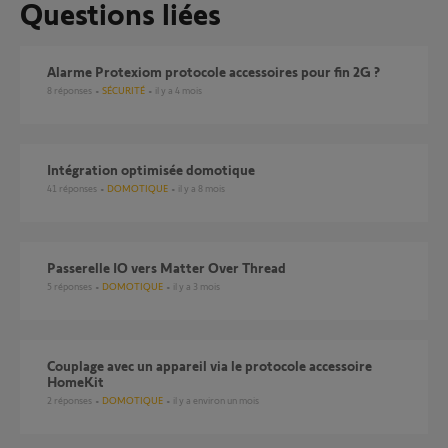
Questions liées
Alarme Protexiom protocole accessoires pour fin 2G ?
8
réponses
SÉCURITÉ
il y a 4 mois
Intégration optimisée domotique
41
réponses
DOMOTIQUE
il y a 8 mois
Passerelle IO vers Matter Over Thread
5
réponses
DOMOTIQUE
il y a 3 mois
Couplage avec un appareil via le protocole accessoire
HomeKit
2
réponses
DOMOTIQUE
il y a environ un mois