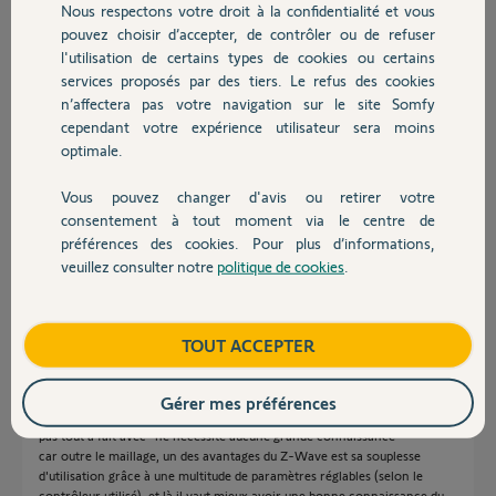
Nous respectons votre droit à la confidentialité et vous
Chauffage
pouvez choisir d’accepter, de contrôler ou de refuser
Article super intéressant,
l'utilisation de certains types de cookies ou certains
Hormis en construction neuve, le seul protocole est, comme bien dit, le
services proposés par des tiers. Le refus des cookies
Autres produits
z-wave qui grâce à un réseau maillé à une portée quasi infinie. Par
n’affectera pas votre navigation sur le site Somfy
contre attention à la consommation de piles de certains détecteurs.
cependant votre expérience utilisateur sera moins
L'autre avantage aussi au z-wave est qu'il ne nécessite aucuns grandes
optimale.
connaissances pour domotiser plein de de secteur ainsi que le prix des
modules. Pour moi je pense que pour l'utilisateur lambda c'est le meilleur
Vous pouvez changer d'avis ou retirer votre
protocole. Le plus dur est de trouver le bon contrôleur.
Devis avec un pro
consentement à tout moment via le centre de
Et pareil dans les contrôleurs, eedomus se détache largement des autres.
préférences des cookies. Pour plus d’informations,
Autant pour sa simplicité que par la prise en charge des nouveaux
veuillez consulter notre
politique de cookies
.
modules.
Contact
pinse57 P.
il y a plus de 11 ans
Boutique
TOUT ACCEPTER
Gérer mes préférences
Pleinement d'accord pour plébisciter le ZWave, par contre Je ne le suis
pas tout à fait avec "ne nécessite aucune grande connaissance "
car outre le maillage, un des avantages du Z-Wave est sa souplesse
d'utilisation grâce à une multitude de paramètres réglables (selon le
contrôleur utilisé), et là il vaut mieux avoir une bonne connaissance du