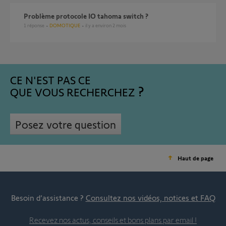
Problème protocole IO tahoma switch ?
1
réponse
DOMOTIQUE
il y a environ 2 mois
CE N'EST PAS CE
QUE VOUS RECHERCHEZ
Posez votre question
Haut de page
Besoin d’assistance ?
Consultez nos vidéos, notices et FAQ
Recevez nos actus, conseils et bons plans par email !