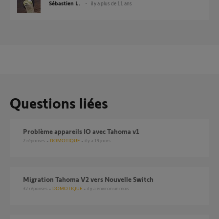
Sébastien L.
il y a plus de 11 ans
Questions liées
Problème appareils IO avec Tahoma v1
2
réponses
DOMOTIQUE
il y a 19 jours
Migration Tahoma V2 vers Nouvelle Switch
32
réponses
DOMOTIQUE
il y a environ un mois