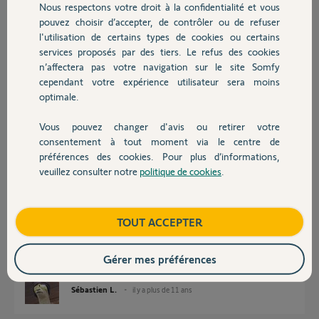
Participer au fil de discussion
Nous respectons votre droit à la confidentialité et vous
Chauffage
pouvez choisir d’accepter, de contrôler ou de refuser
l'utilisation de certains types de cookies ou certains
services proposés par des tiers. Le refus des cookies
Autres produits
Réponses
n’affectera pas votre navigation sur le site Somfy
cependant votre expérience utilisateur sera moins
optimale.
Bonjour,
Faites appel au pro qui a installé vos équipements
Vous pouvez changer d'avis ou retirer votre
Devis avec un pro
consentement à tout moment via le centre de
Robert P.
préférences des cookies. Pour plus d’informations,
il y a plus de 11 ans
veuillez consulter notre
politique de cookies
.
Contact
Il vous faut impérativement une télécommande 2W pour pouvoir
Boutique
TOUT ACCEPTER
terminer les réglages mais ça serait balot d'en acheter 1 uniquement
pour ça. Votre installateur doit forcément en avoir une pour les
Gérer mes préférences
chantiers (ou un Set N Go) afin de tout régler. Tournez vous vers lui.
Sébastien L.
il y a plus de 11 ans