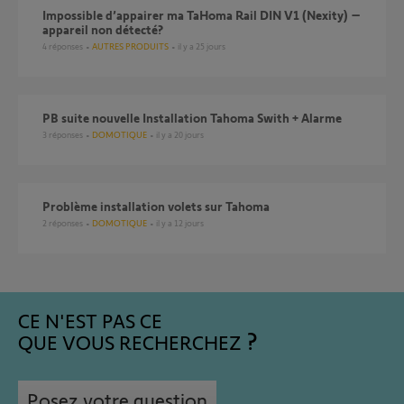
Impossible d’appairer ma TaHoma Rail DIN V1 (Nexity) –
appareil non détecté?
4
réponses
AUTRES PRODUITS
il y a 25 jours
PB suite nouvelle Installation Tahoma Swith + Alarme
3
réponses
DOMOTIQUE
il y a 20 jours
Problème installation volets sur Tahoma
2
réponses
DOMOTIQUE
il y a 12 jours
CE N'EST PAS CE
QUE VOUS RECHERCHEZ
Posez votre question