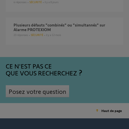
4
réponses
SÉCURITÉ
il y a 8 jours
Plusieurs défauts "combinés" ou "simultannés" sur
Alarme PROTEXIOM
23
réponses
SÉCURITÉ
il y a 12 mois
CE N'EST PAS CE
QUE VOUS RECHERCHEZ
Posez votre question
Haut de page