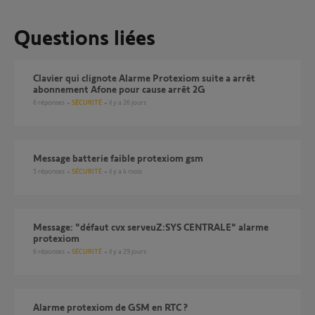
Questions liées
Clavier qui clignote Alarme Protexiom suite a arrêt
abonnement Afone pour cause arrêt 2G
6
réponses
SÉCURITÉ
il y a 26 jours
Message batterie faible protexiom gsm
5
réponses
SÉCURITÉ
il y a 4 mois
Message: "défaut cvx serveuZ:SYS CENTRALE" alarme
protexiom
6
réponses
SÉCURITÉ
il y a 29 jours
Alarme protexiom de GSM en RTC ?