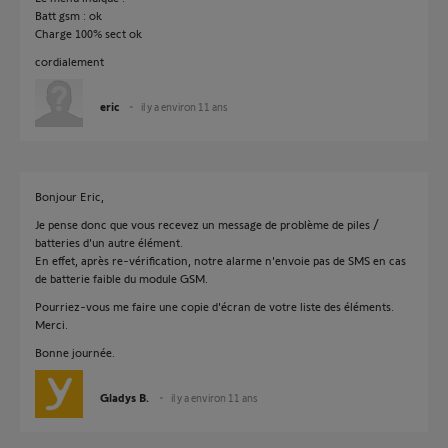
Batt gsm : ok
Charge 100% sect ok
cordialement
eric
il y a environ 11 ans
Bonjour Eric,
Je pense donc que vous recevez un message de problème de piles /
batteries d'un autre élément.
En effet, après re-vérification, notre alarme n'envoie pas de SMS en cas
de batterie faible du module GSM.
Pourriez-vous me faire une copie d'écran de votre liste des éléments.
Merci.
Bonne journée.
Gladys B.
il y a environ 11 ans