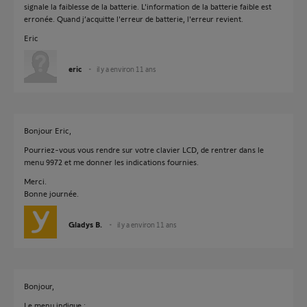
signale la faiblesse de la batterie. L'information de la batterie faible est
erronée. Quand j’acquitte l'erreur de batterie, l'erreur revient.
Eric
eric
il y a environ 11 ans
Bonjour Eric,
Pourriez-vous vous rendre sur votre clavier LCD, de rentrer dans le
menu 9972 et me donner les indications fournies.
Merci.
Bonne journée.
Gladys B.
il y a environ 11 ans
Bonjour,
Le menu indique :