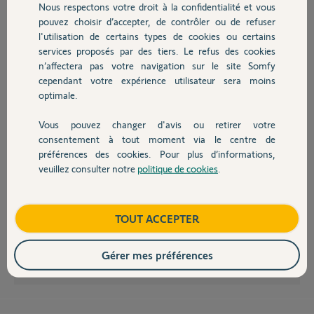
Nous respectons votre droit à la confidentialité et vous
Chauffage
pouvez choisir d’accepter, de contrôler ou de refuser
eric
l'utilisation de certains types de cookies ou certains
il y a environ 11 ans
services proposés par des tiers. Le refus des cookies
Autres produits
Participer au fil de discussion
n’affectera pas votre navigation sur le site Somfy
cependant votre expérience utilisateur sera moins
optimale.
Vous pouvez changer d'avis ou retirer votre
Devis avec un pro
consentement à tout moment via le centre de
Bonjour Eric,
préférences des cookies. Pour plus d’informations,
Ce menu vous indique qu'il y a un problème de piles au niveau de la
veuillez consulter notre
politique de cookies
.
Contact
centrale pas du module GSM.
Cela explique pourquoi le problème continu d'apparaître, car temps que
les piles ne sont pas remplacées, le défaut n'est pas validé.
Boutique
TOUT ACCEPTER
Bonne journée.
Gérer mes préférences
Gladys B.
il y a environ 11 ans