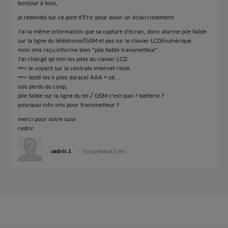
bonjour à tous,
je rebondis sur ce post d'Eric pour avoir un éclaircissement.
J'ai la même information que sa capture d'écran, donc alarme pile faible
sur la ligne du téléphone/GSM et pas sur le clavier LCD/numérique.
mon sms reçu informe bien "pile faible transmetteur".
J'ai changé qd mm les piles du clavier LCD.
==> le voyant sur la centrale internet reste
==> testé les 4 piles duracel AAA = ok ...
suis perdu du coup,
pile faible sur la ligne du tel / GSM c'est quoi ? batterie ?
pourquoi info sms pour transmetteur ?
merci pour votre suivi
cedric
cedric J.
il y a presque 3 ans