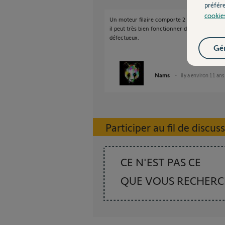
préfér
cookie
Un moteur filaire comporte 2 phases: une pou
il peut très bien fonctionner dans un sens et p
défectueux.
Gér
Nams
il y a environ 11 ans
Participer au fil de discus
CE N'EST PAS CE
QUE VOUS RECHER