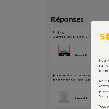
Réponses
Bonjour,
A priori il faut remplacer le moteur.
Robert P.
il y a environ 1
Nous (
sur not
une exp
je comprend pas un moteur qui tourne dans u
fonctionner ! non ? bon il est vrai que j'ai to
Nous r
contrô
propos
Somfy 
Laurent H.
il y a environ
Vous p