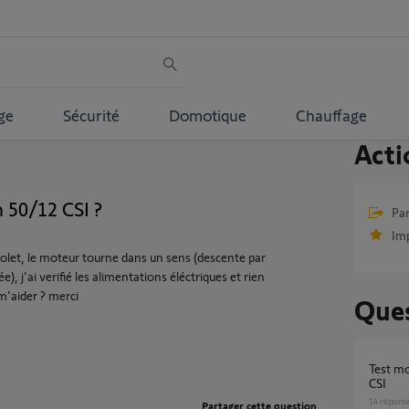
ge
Sécurité
Domotique
Chauffage
Acti
 50/12 CSI ?
Par
Im
volet, le moteur tourne dans un sens (descente par
, j'ai verifié les alimentations éléctriques et rien
m'aider ? merci
Ques
Test moteur porte de garage Somfy LT 50 / 60
CSI
14
répons
Partager cette question