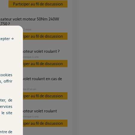
Participer au fil de discussion
LT50 ?
VOLET
il y a 12 mois
s
Participer au fil de discussion
cepter →
acement de moteur volet roulant ?
VOLET
il y a presque 4 ans
s
Participer au fil de discussion
cookies
, offrir
lectrique ?
VOLET
il y a plus d'un an
s
Participer au fil de discussion
ter, de
ervices
acement de moteur volet roulant
le site
VOLET
il y a presque 4 ans
s
Participer au fil de discussion
ntre de