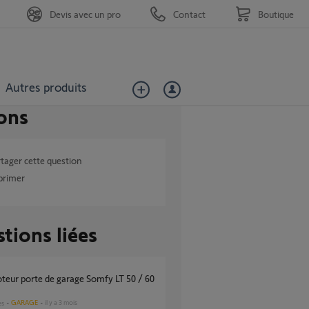
Devis avec un pro
Contact
Boutique
Autres produits
ons
tager cette question
primer
tions liées
GARAGE
il y a 3 mois
es