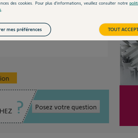
ences des cookies. Pour plus d’informations, veuillez consulter notre
poli
s
.
r la montée et l'autre pour la descente, donc
as dans l'autre. Il est donc probable qu'il soit
Inter
er mes préférences
TOUT ACCEP
sion
Posez votre question
CHEZ