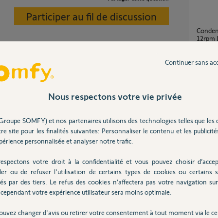
Participer au fil de discussion
Condensateur volet moteur 50Nm 240W
12rpm 
6
réponse
Continuer sans ac
Rempl
7
réponse
Nous respectons votre vie privée
1 ans
Groupe SOMFY) et nos partenaires utilisons des technologies telles que les 
Quel dispositif pour volet roulant en cas de
re site pour les finalités suivantes: Personnaliser le contenu et les publicités
panne é
érience personnalisée et analyser notre trafic.
9
réponse
n sens, le changement de polarité ne peut que
ujours été une quiche en électicité !
espectons votre droit à la confidentialité et vous pouvez choisir d’accep
ler ou de refuser l'utilisation de certains types de cookies ou certains s
Rempl
és par des tiers. Le refus des cookies n’affectera pas votre navigation sur 
4
réponse
cependant votre expérience utilisateur sera moins optimale.
 11 ans
ouvez changer d'avis ou retirer votre consentement à tout moment via le ce