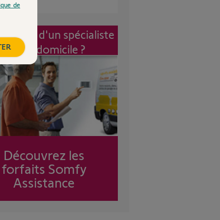
tique de
vention d'un spécialiste
TER
à mon domicile ?
Découvrez les
forfaits Somfy
Assistance