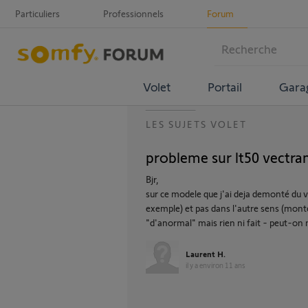
Particuliers
Professionnels
Forum
Volet
Portail
Gara
LES SUJETS VOLET
probleme sur lt50 vectran
Bjr,
sur ce modele que j'ai deja demonté du 
exemple) et pas dans l'autre sens (montée)
"d'anormal" mais rien ni fait - peut-on 
Laurent H.
il y a environ 11 ans