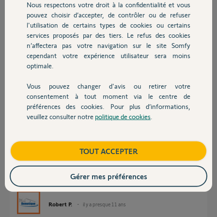
Nous respectons votre droit à la confidentialité et vous
Chauffage
pouvez choisir d’accepter, de contrôler ou de refuser
l'utilisation de certains types de cookies ou certains
Dominique C.
services proposés par des tiers. Le refus des cookies
Autres produits
il y a presque 11 ans
n’affectera pas votre navigation sur le site Somfy
Participer au fil de discussion
cependant votre expérience utilisateur sera moins
optimale.
Vous pouvez changer d'avis ou retirer votre
Réponses
Devis avec un pro
consentement à tout moment via le centre de
préférences des cookies. Pour plus d’informations,
veuillez consulter notre
politique de cookies
.
Contact
Bonjour,
Il n'y a pas d'équerre fournie avec ce moteur
Boutique
TOUT ACCEPTER
Gérer mes préférences
Robert P.
il y a presque 11 ans