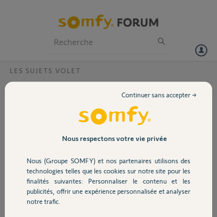
Particuliers
Professionnels
Forum
LES SUJETS VOLET
Volet
pas d'équerres de fixation dans le coffre
Continuer sans accepter →
J'ai acheté un kit
Portail
RMS1000 mais je ne peux
pas fixer le moteur dans
le caisson car il n'y a pas
Garage
Nous respectons votre vie privée
d'équerres. Le volet
roulant actuelle est fixé
Nous (Groupe SOMFY) et nos partenaires utilisons des
de chaque coté du
Sécurité
technologies telles que les cookies sur notre site pour les
caisson. Comment faire ?
finalités suivantes: Personnaliser le contenu et les
publicités, offrir une expérience personnalisée et analyser
Domotique
notre trafic.