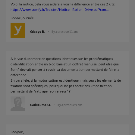
Voici la notice, cela vous aidera à voir la différence entre ces 2 kits:
https://www.somfy.fr/file.cfm/Notice_Roller_Drive.pdf?con...
Bonne journée.
Gladys B.
il y a presque 11 ans
A la vue du nombre de questions identiques sur les problématiques
d'identification entre un bloc baie et un coffret menuisé, peut etre que
Somfi devrait penser à revoir sa documentation permettant de faire la
difference.
En parallèle, si la motorisation est identique, mais seuls les elements de
fixation sont spécifiques, pourquoi ne pas sortir des kit de fixation
permettant de "rattraper son erreur" ?
Guillaume O.
il y a presque 9 ans
Bonjour,