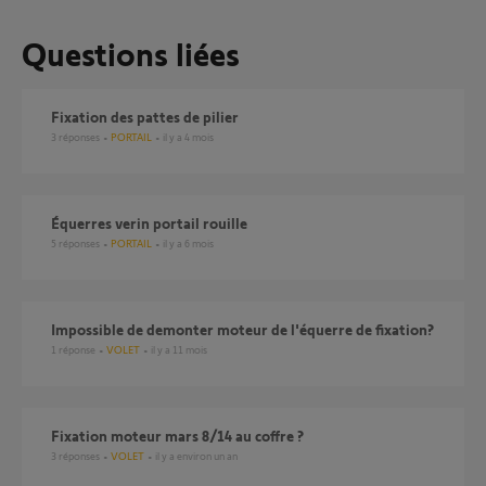
Questions liées
Fixation des pattes de pilier
3
réponses
PORTAIL
il y a 4 mois
Équerres verin portail rouille
5
réponses
PORTAIL
il y a 6 mois
impossible de demonter moteur de l'équerre de fixation?
1
réponse
VOLET
il y a 11 mois
Fixation moteur mars 8/14 au coffre ?
3
réponses
VOLET
il y a environ un an