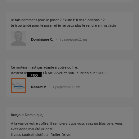
Je fais comment pour le poser ? Existe t' il des " options " ?
Je trop tardé pour le poser et je ne peux plus le rendre en magasin
Dominique C.
il y a presque 11 ans
Ce moteur n'est pas adapté à votre coffre.
Restent les solutions à Mc Giver et Bob-le-bricoleur : DIY !
Robert P.
il y a presque 11 ans
Bonjour Dominique,
A la vue de votre coffre, il semblerait que vous ayez un bloc baie, vous
avez donc mal été orienté.
Il vous faudrait plutôt un Roller Drive.