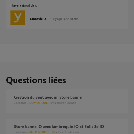
Have a good day,
Ludovic D.
il y a plus de 10 ans
Questions liées
Gestion du vent avec un store banne
1
réponse
DOMOTIQUE
il y a environ un mois
Store banne IO avec lambrequin IO et Eolis 3d IO
1
réponse
AUTRES PRODUITS
il y a plus de 2 ans