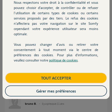
Nous respectons votre droit à la confidentialité et vous
Chauffage
Participer au fil de discussion
pouvez choisir d’accepter, de contrôler ou de refuser
l'utilisation de certains types de cookies ou certains
services proposés par des tiers. Le refus des cookies
Autres produits
Réponses
n’affectera pas votre navigation sur le site Somfy
cependant votre expérience utilisateur sera moins
optimale.
Bonjour Bruno,
Vous pouvez changer d'avis ou retirer votre
Lorsque vous placez les piles dans EOLIS 3D
Devis avec un pro
consentement à tout moment via le centre de
La LED s’allume t-elle pendant 1 seconde ?
préférences des cookies. Pour plus d’informations,
veuillez consulter notre
politique de cookies
.
Sylvain C.
il y a presque 11 ans
Contact
Boutique
TOUT ACCEPTER
Bonjour
oui la led s allume correctement
Gérer mes préférences
cdlt
bruno B.
il y a presque 11 ans