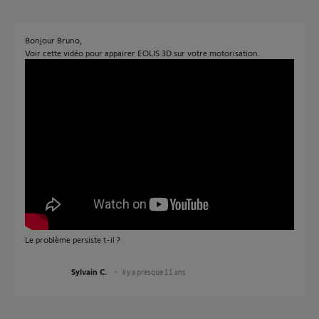
Bonjour Bruno,
Voir cette vidéo pour appairer EOLIS 3D sur votre motorisation.
Le problème persiste t-il ?
Sylvain C.
il y a presque 11 ans