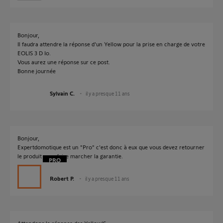
Bonjour,
Il faudra attendre la réponse d'un Yellow pour la prise en charge de votre
EOLIS 3 D Io.
Vous aurez une réponse sur ce post.
Bonne journée
Sylvain C.
il y a presque 11 ans
Bonjour,
Expertdomotique est un "Pro" c'est donc à eux que vous devez retourner
le produit pour faire marcher la garantie.
Robert P.
il y a presque 11 ans