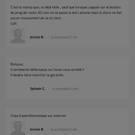
C'est la manip que j ai déjà faite , sauf que lorsque j appuie sur le bouton
de prog de l eolis 3D rien ne se passe la led s allume mais le store ne fait
aucun mouvement de va et vient
Cdlt
bruno B.
il y a presque 11 ans
Bonjour,
Il semblerait défectueux ou l'avez vous acheté ?
Il faudra faire marcher la garantie.
Sylvain C.
il y a presque 11 ans
Chez ExpertDomotique sur internet
bruno B.
il y a presque 11 ans