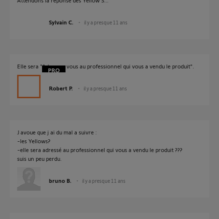
Attendons la réponse des Yellow'S...
Sylvain C.
il y a presque 11 ans
Elle sera "Adressez vous au professionnel qui vous a vendu le produit".
Robert P.
il y a presque 11 ans
J avoue que j ai du mal a suivre :
-les Yellows?
-elle sera adressé au professionnel qui vous a vendu le produit ???
suis un peu perdu.
bruno B.
il y a presque 11 ans