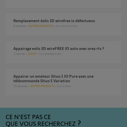
Remplacement éolis 3D wirefree io défectueux
6
réponses
AUTRES PRODUITS
il y a environ 2 ans
appairage eolis 3D wireFREE IO auto avec orea rts ?
1
réponse
VOLET
il y a presque 4 ans
Appairer un emeteur Situo 1 IO Pure avec une
télécommande Situo 5 Variation
15
réponses
AUTRES PRODUITS
il y a 2 mois
CE N'EST PAS CE
QUE VOUS RECHERCHEZ