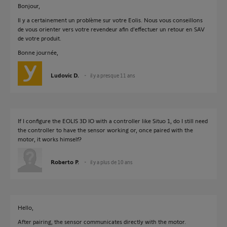
Bonjour,
Il y a certainement un problème sur votre Eolis. Nous vous conseillons
de vous orienter vers votre revendeur afin d'effectuer un retour en SAV
de votre produit.
Bonne journée,
Ludovic D.
il y a presque 11 ans
If I configure the EOLIS 3D IO with a controller like Situo 1, do I still need
the controller to have the sensor working or, once paired with the
motor, it works himself?
Roberto P.
il y a plus de 10 ans
Hello,
After pairing, the sensor communicates directly with the motor.