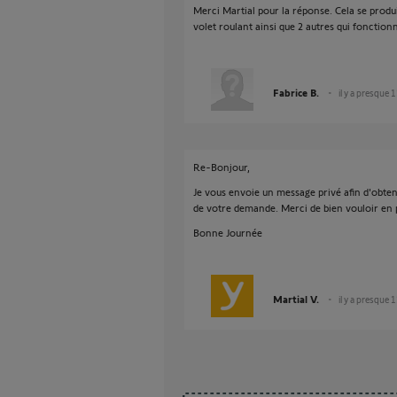
Merci Martial pour la réponse. Cela se produit
volet roulant ainsi que 2 autres qui fonctio
Fabrice B.
il y a presque 
Re-Bonjour,
Je vous envoie un message privé afin d'obten
de votre demande. Merci de bien vouloir en
Bonne Journée
Martial V.
il y a presque 