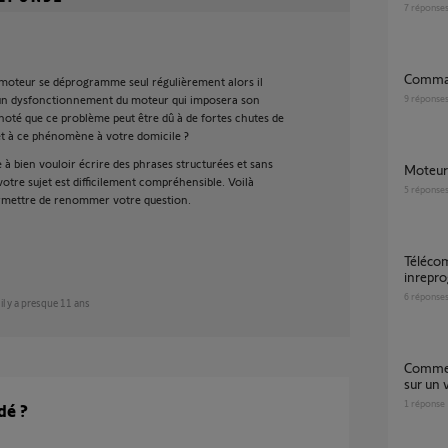
7
réponse
Comm
 moteur se déprogramme seul régulièrement alors il
'un dysfonctionnement du moteur qui imposera son
9
réponse
noté que ce problème peut être dû à de fortes chutes de
et à ce phénomène à votre domicile ?
te à bien vouloir écrire des phrases structurées et sans
Moteu
votre sujet est difficilement compréhensible. Voilà
5
réponse
ermettre de renommer votre question.
Télécommandes Telis déprogrammé et
inrepr
6
réponse
il y a presque 11 ans
Comment utiliser un yslo flex io 2 battants
sur un 
1
réponse
dé ?