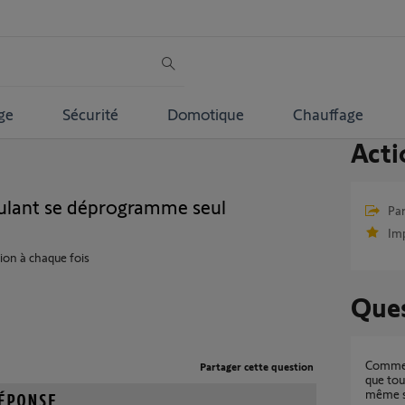
ge
Sécurité
Domotique
Chauffage
Acti
ulant se déprogramme seul
Par
Im
on à chaque fois
Ques
comment reprogrammer moteur io sachant
Partager cette question
que tou
même s