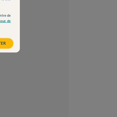
ntre de
tique de
TER