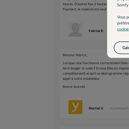
heures. D'autres fois 2 heures. Il faut à cha
Somfy 
Pourtant, le matériel est neuf. Que faire ? to
Vous p
préfér
cookie
Fabrice B.
il y a presque 
Gér
Bonjour Fabrice,
Lorsque cela fonctionne correctement êtes-
faire bouger le volet ? Si vous êtes en impul
complétement) et qu'il se déprogramme régul
appel à votre installateur.
Bonne Journée
Martial V.
il y a presque 