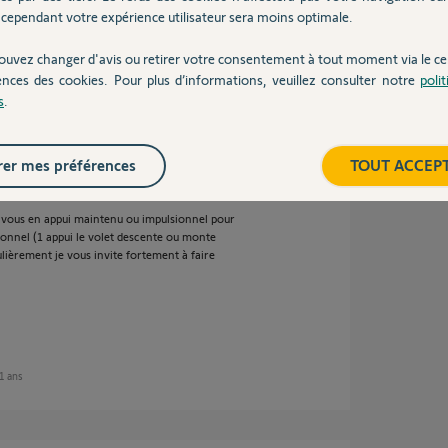
que fois faire détecter la télécommande.
cependant votre expérience utilisateur sera moins optimale.
ut démonter ? La galère.....
ouvez changer d'avis ou retirer votre consentement à tout moment via le ce
ences des cookies. Pour plus d’informations, veuillez consulter notre
poli
s
.
11 ans
er mes préférences
TOUT ACCEP
vous en appui maintenu ou impulsionnel pour
sionnel (1 appui le volet descente ou monte
ièrement je vous invite fortement à faire
11 ans