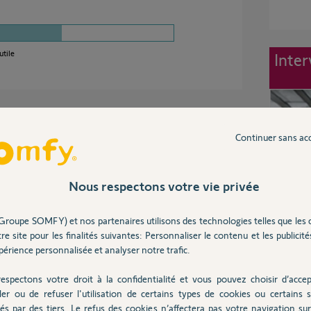
utile
Inter
ses
Continuer sans ac
ous en êtes a plus de 2 "re"programmations en
Nous respectons votre vie privée
 a votre fournisseur car il est défectueux.
Groupe SOMFY) et nos partenaires utilisons des technologies telles que les 
re site pour les finalités suivantes: Personnaliser le contenu et les publicités
érience personnalisée et analyser notre trafic.
espectons votre droit à la confidentialité et vous pouvez choisir d’accep
ler ou de refuser l'utilisation de certains types de cookies ou certains s
és par des tiers. Le refus des cookies n’affectera pas votre navigation sur 
tion ne tient pas. Parfois, elle tient 6