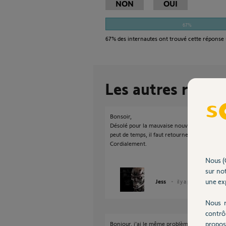
NON
OUI
67%
67%
des internautes ont trouvé cette réponse 
Les autres répon
Bonsoir,
Désolé pour la mauvaise nouvelle, mais si v
peut de temps, il faut retourner votre moteur
Cordialement.
Nous (
sur not
une exp
Jess
il y a presque 11 ans
Nous r
contrô
propos
Bonjour, j'ai le même problème. La programma