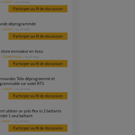
VOLET
il y a 3 mois
s
Participer au fil de discussion
ande déprogrammée
VOLET
il y a 6 mois
s
Participer au fil de discussion
r store enrouleur en tissu
DOMOTIQUE
il y a 5 mois
s
Participer au fil de discussion
ogrammable sur volet RTS
VOLET
il y a 6 mois
s
Participer au fil de discussion
volet 1 seul battant
VOLET
il y a 9 mois
Participer au fil de discussion