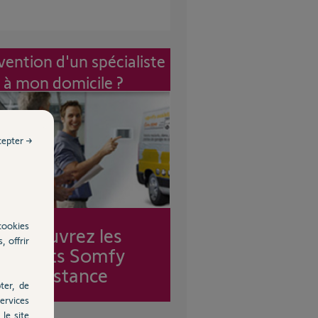
vention d'un spécialiste
à mon domicile ?
cepter →
cookies
Découvrez les
, offrir
forfaits Somfy
Assistance
ter, de
ervices
le site