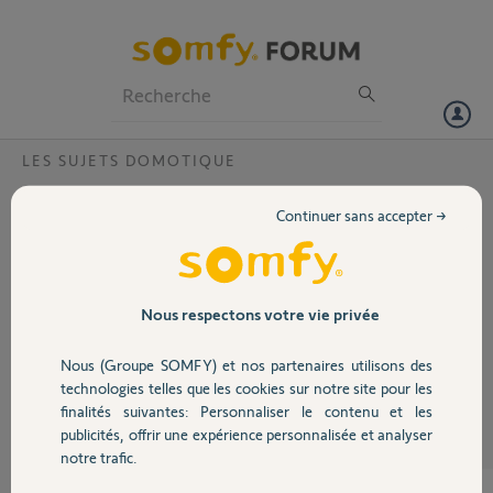
Particuliers
Professionnels
Forum
LES SUJETS DOMOTIQUE
Volet
thermostat 2401244 le fil pilote se connecte
Continuer sans accepter →
ou ?
Portail
j arrive pas a voir le plan du thermostat et je veux savoir,
j ai mes 3 fil pilote qui arrive dans ma pièce, et ou vont il se connecter
Garage
? sur le thermostat ou sur un module annexe..
Nous respectons votre vie privée
Nous (Groupe SOMFY) et nos partenaires utilisons des
Vincent N.
Sécurité
il y a presque 11 ans
technologies telles que les cookies sur notre site pour les
finalités suivantes: Personnaliser le contenu et les
Participer au fil de discussion
publicités, offrir une expérience personnalisée et analyser
Domotique
notre trafic.