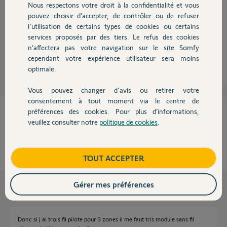
Nous respectons votre droit à la confidentialité et vous
Chauffage
pouvez choisir d’accepter, de contrôler ou de refuser
Bonjour,
l'utilisation de certains types de cookies ou certains
Les fils pilote se connectent sur un ou plusieurs récepteur(s) sans fil.
services proposés par des tiers. Le refus des cookies
Autres produits
n’affectera pas votre navigation sur le site Somfy
Robert P.
il y a presque 11 ans
cependant votre expérience utilisateur sera moins
optimale.
Vous pouvez changer d'avis ou retirer votre
Devis avec un pro
consentement à tout moment via le centre de
Cette réponse vous a-t-elle aidé ?
préférences des cookies. Pour plus d’informations,
veuillez consulter notre
politique de cookies
.
Contact
NON
OUI
Boutique
TOUT ACCEPTER
50%
des internautes ont trouvé cette réponse utile
Les autres réponses
Gérer mes préférences
Donc si j ai trois fil pilote pour 3 zones il me faut tris module sans fil