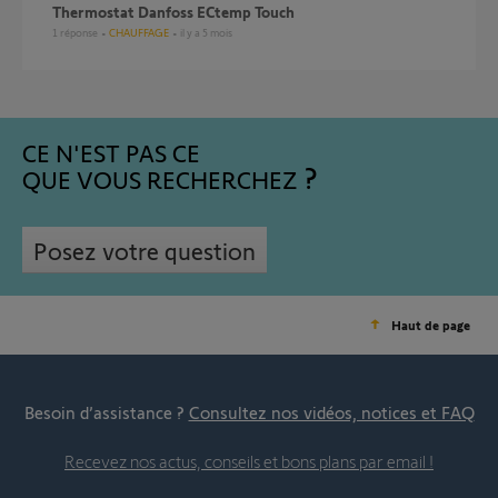
Thermostat Danfoss ECtemp Touch
1
réponse
CHAUFFAGE
il y a 5 mois
CE N'EST PAS CE
QUE VOUS RECHERCHEZ
Posez votre question
Haut de page
Besoin d’assistance ?
Consultez nos vidéos, notices et FAQ
Recevez nos actus, conseils et bons plans par email !