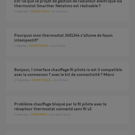
Est-ce que ce projet de gestion de radiateur électrique via
thermostat Smarther Netatmo est réalisable ?
4
réponses
DOMOTIQUE
il y a 14 jours
Pourquoi mon thermostat 2401244 s'allume de façon
intempestif?
1
réponse
DOMOTIQUE
il y a 6 mois
bonjour, l interface chauffage fil pilote io est il compatible
avec la connexoon ? avec le kit de connectivité ? Merci
17
réponses
DOMOTIQUE
il y a 3 mois
problème chauffage bloqué par le fil pilote avec le
récepteur thermostat connecté sans fil v2
5
réponses
CHAUFFAGE
il y a plus d'un an