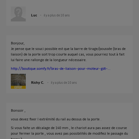
Luc
il y a plus de 10 ans
Bonjour,
Je pense que le souci possible est que la barre de tirage/poussée (bras de
liaison) de la porte soit trop courte auquel cas, vous pourriez tout à fait
lui faire une rallonge de la longueur nécessaire.
http://boutique.somfy.fr/bras-de-liaison-pour-moteur-gdt-...
Richy C.
il y a plus de 10 ans
Bonsoir ,
vous devez fixer l extrémité du rail au dessus de la porte .
Si vous faite un décalage de 140 mm , le chariot aura pas assez de course
pour fermer la porte , vous avez pas possibilités de modifiez le passage du
tuyau ?