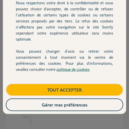
Nous respectons votre droit à la confidentialité et vous
Chauffage
pouvez choisir d’accepter, de contrôler ou de refuser
Réponses
l'utilisation de certains types de cookies ou certains
services proposés par des tiers. Le refus des cookies
Autres produits
n’affectera pas votre navigation sur le site Somfy
Bonjour Luc,
cependant votre expérience utilisateur sera moins
Un dessin de votre projet, et des photos de l'obstacle en question serait
optimale.
bien.
Vous pouvez changer d'avis ou retirer votre
Devis avec un pro
Sylvain C.
il y a plus de 10 ans
consentement à tout moment via le centre de
préférences des cookies. Pour plus d’informations,
veuillez consulter notre
politique de cookies
.
Contact
dessin en coupe latérale...le but est de savoir si du fait du décalage de
140mm du rail en éloignement de la porte, le système est toujours
Boutique
TOUT ACCEPTER
utilisable (niveau course du chariot)...je ne peux fixer le rail ni dessous
(pas assez de jeu vis à vis de la porte) ni au dessus du tuyau (pas assez
d'espace même pour percer des trous)
Gérer mes préférences