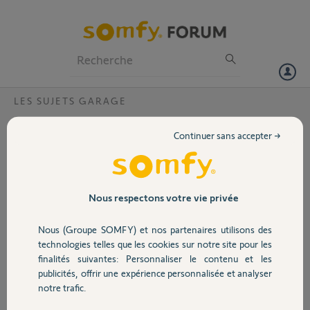
Particuliers
Professionnels
Forum
LES SUJETS GARAGE
Volet
butée de rail
Continuer sans accepter →
au dessus de la porte de mon garage passe un tuyau, je ne peux donc
Portail
pas fixer la butée de rail directement sur le mur, j'ai donc pensé à fixer
une forte équerre entre plafond et cadre de porte pour contourner
cet obstacle, ce qui décalerait cependant la butée de ~130-140mm,
Garage
Nous respectons votre vie privée
selon la vidéo, le rail semble permettre ce genre d'adaptation, est-ce
le cas?
Nous (Groupe SOMFY) et nos partenaires utilisons des
Sécurité
technologies telles que les cookies sur notre site pour les
Luc
finalités suivantes: Personnaliser le contenu et les
il y a plus de 10 ans
publicités, offrir une expérience personnalisée et analyser
Domotique
Participer au fil de discussion
notre trafic.