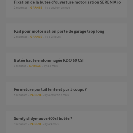
fixation de la butee d'ouverture motorisation SERENIA io
2
réponses
GARAGE
il y a environ un mois
Rail pour motorisation porte de garage trop long
2
réponses
GARAGE
il y a 25 jours
Butée haute endommagée RDO 50 CSI
1
réponse
GARAGE
il y a 2 mois
Fermeture portail lente et par à coups ?
5
réponses
PORTAIL
il y a environ 2 mois
Somfy slidymoove 600xl butée ?
9
réponses
PORTAIL
il y a 9 mois