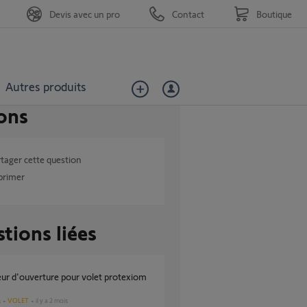
Devis avec un pro
Contact
Boutique
Autres produits
ons
tager cette question
primer
tions liées
VOLET
il y a 2 mois
s