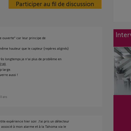
Participer au fil de discussion
Inter
 ouverte" car leur principe de
 même hauteur que le capteur (repères alignés)
 très longtemps je n'ai plus de problème en
(18).
p large.
erre aussi !
 10 ans
tite expérience hier soir. J'ai pris un détecteur
ai associé à mon alarme et à la Tahoma via le