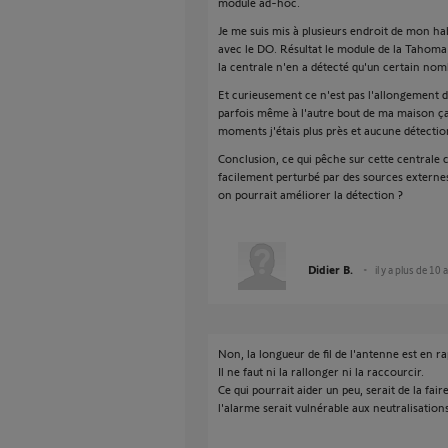
module ad-hoc.
Je me suis mis à plusieurs endroit de mon ha
avec le DO. Résultat le module de la Tahoma 
la centrale n'en a détecté qu'un certain no
Et curieusement ce n'est pas l'allongement d
parfois même à l'autre bout de ma maison ça 
moments j'étais plus près et aucune détecti
Conclusion, ce qui pêche sur cette centrale 
facilement perturbé par des sources externes.
on pourrait améliorer la détection ?
Didier B.
il y a plus de 10 
Non, la longueur de fil de l'antenne est en 
Il ne faut ni la rallonger ni la raccourcir.
Ce qui pourrait aider un peu, serait de la faire
l'alarme serait vulnérable aux neutralisation