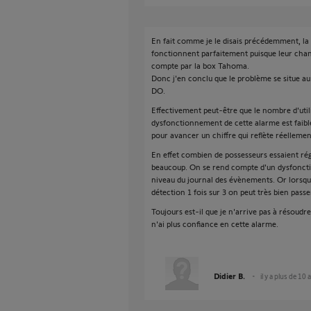
En fait comme je le disais précédemment, la s
fonctionnent parfaitement puisque leur chan
compte par la box Tahoma.
Donc j'en conclu que le problème se situe au
DO.
Effectivement peut-être que le nombre d'util
dysfonctionnement de cette alarme est faibl
pour avancer un chiffre qui reflète réellement
En effet combien de possesseurs essaient ré
beaucoup. On se rend compte d'un dysfonct
niveau du journal des évènements. Or lorsq
détection 1 fois sur 3 on peut très bien pass
Toujours est-il que je n'arrive pas à résoud
n'ai plus confiance en cette alarme.
Didier B.
il y a plus de 10 