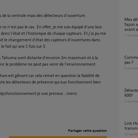
s de la centrale mais des détecteurs d'ouverture.
Mes détecteurs d'ouverture marchent de
façon a
ce n'est pas le cas. En effet, je me suis équipé d'une box
avant 
donc l'état et l'historique de chaque capteurs. Et j'ai pu me
2
réponse
it le changement d'état des capteurs d'ouvertures dans
e fait qu'une 1 fois sur 3.
Comment régler une sirène qui ne se lance
 la Tahoma sont distante d'environ 2m maximum et à la
pas ?
nc le problème ne peut pas venir de l'environnement.
0
réponse
ure est gênant car cela remet en question la fiabilité de
este les détecteurs de présence qui eux fonctionnent bien.
détecteur de porte pour modele protexiom
 dysfonctionnement je suis preneur...merci.
600?
3
réponse
Link Home Alarm Essential pour remplacer
transm
Partager cette question
10
répons