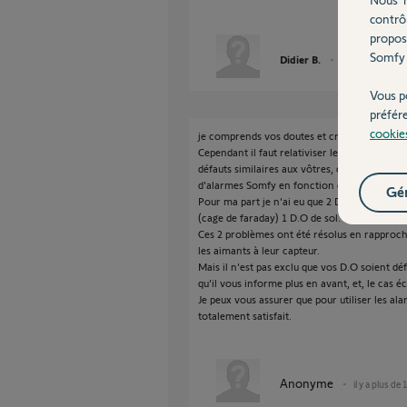
contrô
propos
Somfy 
Didier B.
il y a plus de 10 
Vous p
préfér
cookie
je comprends vos doutes et craintes et votre
Cependant il faut relativiser les choses....sur
défauts similaires aux vôtres, cela représen
d'alarmes Somfy en fonction dans le monde, 
Gér
Pour ma part je n'ai eu que 2 D.O de douteux
(cage de faraday) 1 D.O de sol.
Ces 2 problèmes ont été résolus en rapproch
les aimants à leur capteur.
Mais il n'est pas exclu que vos D.O soient d
qu'il vous informe plus en avant, et, le cas
Je peux vous assurer que pour utiliser les al
totalement satisfait.
Anonyme
il y a plus de