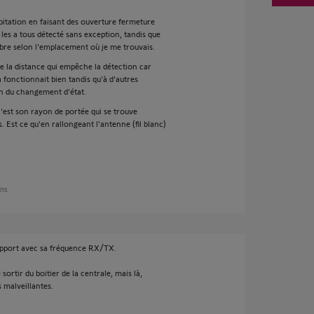
bitation en faisant des ouverture fermeture
les a tous détecté sans exception, tandis que
mbre selon l'emplacement où je me trouvais.
e la distance qui empêche la détection car
fonctionnait bien tandis qu'à d'autres
on du changement d'état.
c'est son rayon de portée qui se trouve
 Est ce qu'en rallongeant l'antenne (fil blanc)
ans
rapport avec sa fréquence RX/TX.
 sortir du boitier de la centrale, mais là,
s malveillantes.