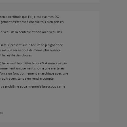
eule certitude que j'ai, c'est que mes DO
gement d'état est à chaque fois bien pris en
 niveau de la centrale et non au niveau des
isateur présent sur le forum se plaignant de
e mais je serais tout de même plus nuancé
 la réalité des choses.
gulièrement leur détecteurs ??? A mon avis pas
ionnement uniquement si on a une alerte au
u'on a un fonctionnement anarchique avec une
er au travers sans s'en rendre compte.
re ce problème et ça m'ennuie beaucoup car je
ans