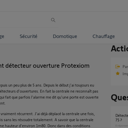
ge
Sécurité
Domotique
Chauffage
Acti
t détecteur ouverture Protexiom
Par
Im
is un peu plus de 5 ans. Depuis le début j'ai toujours eu
ecteurs d'ouvertures. En fait la centrale ne reconnaît pas
Ques
ui fait que parfois l'alarme me dit qu'une porte est ouverte
ent.
 vraiment récurrent. J'ai déjà déplacé la centrale une fois,
détecteur d'ouverture pour volet protexiom
is sans les résoudre totalement. A savoir que la centrale
75 ?
 une hauteur d'environ 1m80. Donc dans des conditions
6
réponse