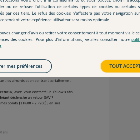
ler ou de refuser l'utilisation de certains types de cookies ou certains s
és par des tiers. Le refus des cookies n’affectera pas votre navigation sur 
cependant votre expérience utilisateur sera moins optimale.
ans
ouvez changer d'avis ou retirer votre consentement à tout moment via le ce
ences des cookies. Pour plus d’informations, veuillez consulter notre
poli
s
.
 déception.
 ce forum si 20 utilisateurs signalent des
te un milliardième de pourcentage sur le volume
et, ne parlons qu'en France.
er mes préférences
TOUT ACCEP
, 1 D.O de porte dans une cara en tôle d'alu
ant les aimants et en centrant parfaitement
éfectueux, avez-vous contacté un Yellow's afin
 échéant déclenche un retour SAV ?
armes Somfy (1 P600 + 2 P200) j'en suis
 10 ans