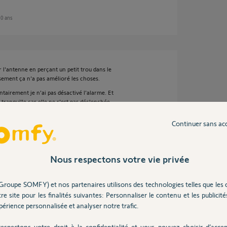
 10 ans
ir l'antenne en perçant un petit trou dans le
usement ça n'a pas amélioré les choses.
ntairement je n'ai pas désactivé l'alarme. Et
é tranquille car elle ne s'est pas déclenchée
e j'ai un DM dans la pièce principale !!!
Continuer sans ac
fiabilité de cette alarme et plus je parcours le
oin d'être le seul à penser cela et à avoir des
Nous respectons votre vie privée
l. Jamais il n'a eu un seul problème de la
Somfy c'est sa configuration depuis un PC. Mais
Groupe SOMFY) et nos partenaires utilisons des technologies telles que les 
seule fois en somme), et bien l'interace web
re site pour les finalités suivantes: Personnaliser le contenu et les publicités
érience personnalisée et analyser notre trafic.
on a toujours le doute si elle va fonctionner ou
comble...!
espectons votre droit à la confidentialité et vous pouvez choisir d’accep