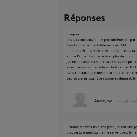
Réponses
Bonjour,
Les D.O ont souvent se phénomène de "porte
fonctionnement est différent des D.M.
Il faut impérativement que l'aimant soit à la
et que l'aimant soit écarté au plus de 3mm.
j'ai eu ce cas aussi sur plusieurs D.O, depuis
ayant repositionné de la sorte tous mes D.O 
dans la notice, je trouve qu'il sont un peu tro
Les huisserie jouent beaucoup également, le v
Anonyme
il y a plus de
Comme dit dans un autre post, j'ai fait une pe
d'ouverture neuf qui ne me servait pas. Je l'