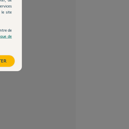
ervices
le site
ntre de
tique de
TER