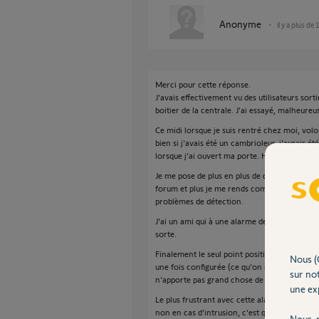
Anonyme
il y a plus de
Merci pour cette réponse.
J'avais effectivement vu des utilisateurs sort
boitier de la centrale. J'ai essayé, malheure
Ce midi lorsque je suis rentré chez moi, volo
bien si j'avais été un cambrioleur, j'aurais ét
lorsque j'ai ouvert ma porte. Heureusement qu
Je me pose de plus en plus de questions sur la 
forum et plus je me rends compte que je suis l
problèmes de détection.
J'ai un ami qui à une alarme de marque Diagra
sorte.
Finalement le seul point positif de l'alarme 
Nous (
une fois configurée (ce qu'on ne fait qu'une 
sur not
n'apporte pas grand chose de plus.
une exp
Le plus frustrant avec cette alarme c'est qu'
non en cas d'intrusion, c'est quand même le 
Nous r