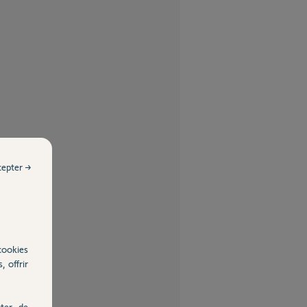
cepter →
cookies
, offrir
ter, de