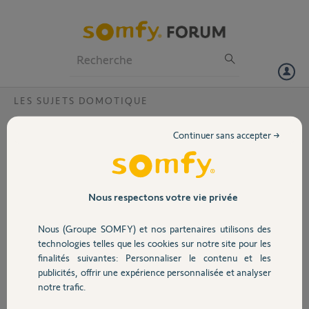
Particuliers
Professionnels
Forum
LES SUJETS DOMOTIQUE
Volet
Microrécepteur éclairage et interupteur à
Continuer sans accepter →
voyant?
Portail
Je viens d'installer un microrécepteur sur un interupteur: tout
fonctionne, la télécommande KEYGO est opérationnelle.
Garage
Cependant, le voyant de l'interupteur LEGRAND CELIANE ne
Nous respectons votre vie privée
fonctionne pas.
Il reste sur l'inter deux bornes inutilisées: N(neutre) et 1: est ce que je
Nous (Groupe SOMFY) et nos partenaires utilisons des
Sécurité
peux ramener l'alimentation de l'éclairage prise en sortie du module
technologies telles que les cookies sur notre site pour les
SOMFY sur la borne 1 et le neutre sur la N ?
finalités suivantes: Personnaliser le contenu et les
Merci.
publicités, offrir une expérience personnalisée et analyser
Domotique
notre trafic.
Jean-Philippe