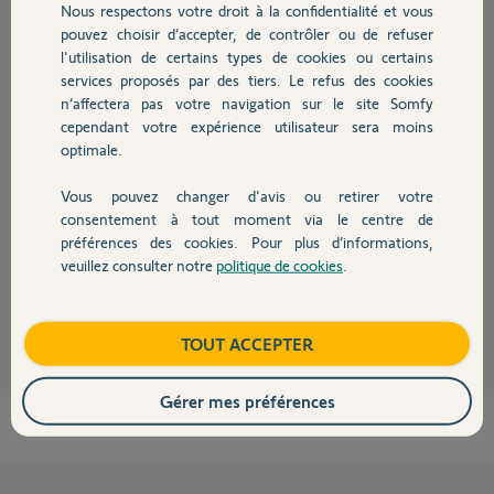
il y a plus de 10 ans
Nous respectons votre droit à la confidentialité et vous
Chauffage
Participer au fil de discussion
pouvez choisir d’accepter, de contrôler ou de refuser
l'utilisation de certains types de cookies ou certains
services proposés par des tiers. Le refus des cookies
Autres produits
n’affectera pas votre navigation sur le site Somfy
Réponses
cependant votre expérience utilisateur sera moins
optimale.
Bonjour,
Vous pouvez changer d'avis ou retirer votre
Devis avec un pro
Sur les interrupteurs Legrand certains voyants ne fonctionnent pas sans
consentement à tout moment via le centre de
le neutre que vous pouvez prendre su l'alimentation permanente du
préférences des cookies. Pour plus d’informations,
micromodule.
veuillez consulter notre
politique de cookies
.
Contact
Robert P.
il y a plus de 10 ans
Boutique
TOUT ACCEPTER
Gérer mes préférences