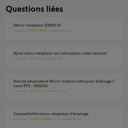
Questions liées
Micro-récepteur IZIMO IO
3
réponses
DOMOTIQUE
il y a environ 2 ans
Ajout micro récepteur sur interupteur volet existant
9
réponses
VOLET
il y a plus de 4 ans
Alarme advanced et Micro-module radio pour éclairage 1
canal RTS - 2401161
3
réponses
SÉCURITÉ
il y a presque 2 ans
Compatibilité micro-récepteur d'éclairage
10
réponses
AUTRES PRODUITS
il y a presque 12 ans