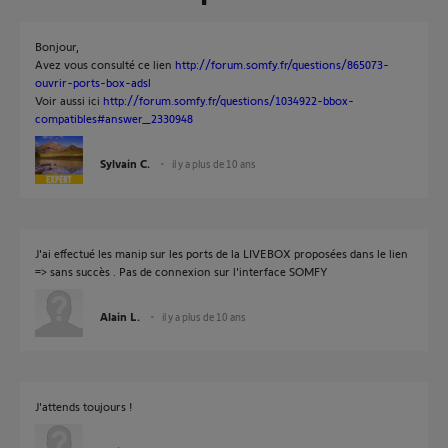
Bonjour,
Avez vous consulté ce lien
http://forum.somfy.fr/questions/865073-
ouvrir-ports-box-adsl
Voir aussi ici
http://forum.somfy.fr/questions/1034922-bbox-
compatibles#answer_2330948
Sylvain C.
il y a plus de 10 ans
J'ai effectué les manip sur les ports de la LIVEBOX proposées dans le lien
=> sans succès . Pas de connexion sur l'interface SOMFY
Alain L.
il y a plus de 10 ans
J'attends toujours !