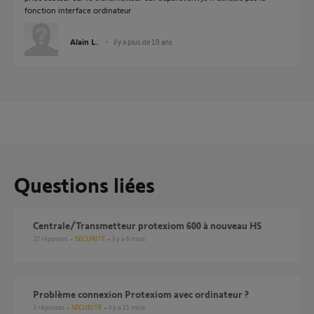
fonction interface ordinateur
Alain L.
il y a plus de 10 ans
Questions liées
Centrale/Transmetteur protexiom 600 à nouveau HS
27
réponses
SÉCURITÉ
il y a 6 mois
Problème connexion Protexiom avec ordinateur ?
3
réponses
SÉCURITÉ
il y a 11 mois