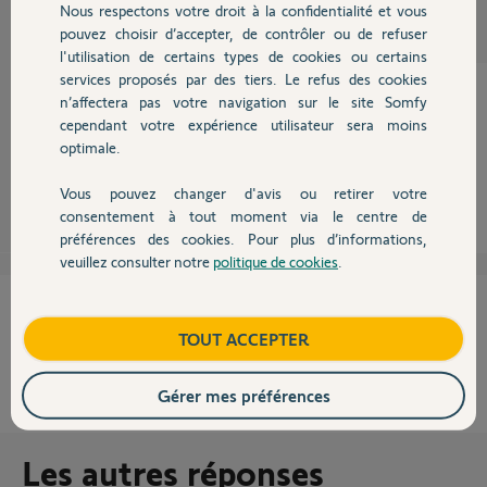
Participer au fil de discussion
Nous respectons votre droit à la confidentialité et vous
Chauffage
pouvez choisir d’accepter, de contrôler ou de refuser
l'utilisation de certains types de cookies ou certains
services proposés par des tiers. Le refus des cookies
Autres produits
n’affectera pas votre navigation sur le site Somfy
cependant votre expérience utilisateur sera moins
Dans ce cas, attendre la réponse des Yellow's sur ce post.
optimale.
Sylvain C.
il y a plus de 10 ans
Vous pouvez changer d'avis ou retirer votre
Devis avec un pro
consentement à tout moment via le centre de
préférences des cookies. Pour plus d’informations,
veuillez consulter notre
politique de cookies
.
Contact
Cette réponse vous a-t-elle aidé ?
Boutique
TOUT ACCEPTER
NON
OUI
Gérer mes préférences
100%
des internautes ont trouvé cette réponse utile
Les autres réponses