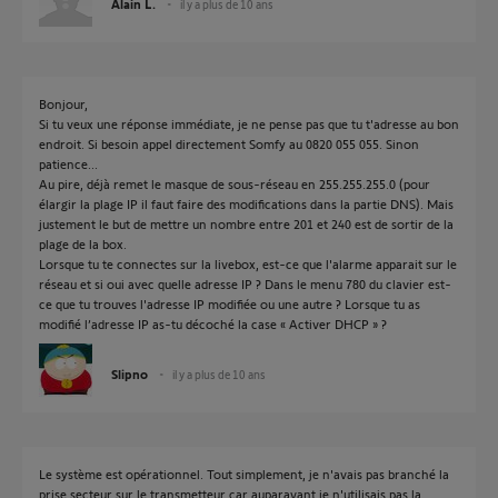
Alain L.
il y a plus de 10 ans
Bonjour,
Si tu veux une réponse immédiate, je ne pense pas que tu t'adresse au bon
endroit. Si besoin appel directement Somfy au 0820 055 055. Sinon
patience...
Au pire, déjà remet le masque de sous-réseau en 255.255.255.0 (pour
élargir la plage IP il faut faire des modifications dans la partie DNS). Mais
justement le but de mettre un nombre entre 201 et 240 est de sortir de la
plage de la box.
Lorsque tu te connectes sur la livebox, est-ce que l'alarme apparait sur le
réseau et si oui avec quelle adresse IP ? Dans le menu 780 du clavier est-
ce que tu trouves l'adresse IP modifiée ou une autre ? Lorsque tu as
modifié l’adresse IP as-tu décoché la case « Activer DHCP » ?
Slipno
il y a plus de 10 ans
Le système est opérationnel. Tout simplement, je n'avais pas branché la
prise secteur sur le transmetteur car auparavant je n'utilisais pas la