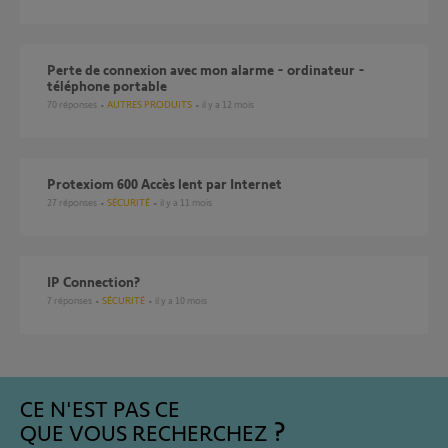
Perte de connexion avec mon alarme - ordinateur -
téléphone portable
70
réponses
AUTRES PRODUITS
il y a 12 mois
Protexiom 600 Accès lent par Internet
27
réponses
SÉCURITÉ
il y a 11 mois
IP Connection?
7
réponses
SÉCURITÉ
il y a 10 mois
CE N'EST PAS CE
QUE VOUS RECHERCHEZ