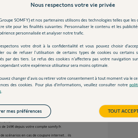
Nous respectons votre vie privée
10 ans
Groupe SOMFY) et nos partenaires utilisons des technologies telles que les 
re site pour les finalités suivantes: Personnaliser le contenu et les publicités
narios" (commande murale similaire à un
érience personnalisée et analyser notre trafic.
ensemble des volets ou autres produits, en io
espectons votre droit à la confidentialité et vous pouvez choisir d’accep
 et Somfy box (faire une recherche sur ce
ler ou de refuser l'utilisation de certains types de cookies ou certains s
eur vous offre une TaHoma ce qui est parfait,
és par des tiers. Le refus des cookies n’affectera pas votre navigation sur 
cependant votre expérience utilisateur sera moins optimale.
ouvez changer d'avis ou retirer votre consentement à tout moment via le ce
 ans
ences des cookies. Pour plus d’informations, veuillez consulter notre
poli
s
.
er mes préférences
TOUT ACCEP
ais elle nécessite une Somfy Box avec option
TaHoma.
ix de 149€ depuis votre compte somfy.fr.
 de scénarios en cas de coupure internet... ils