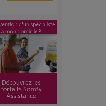
vention d'un spécialiste
à mon domicile ?
Découvrez les
forfaits Somfy
Assistance