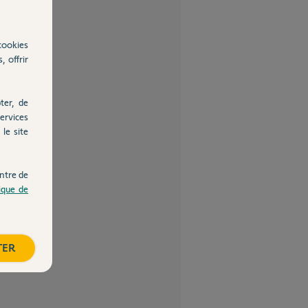
cookies
, offrir
ter, de
ervices
le site
ntre de
tique de
TER