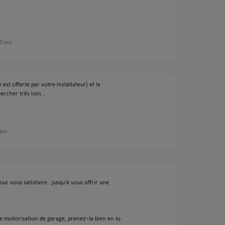
10 ans
est offerte par votre installateur) et le
rcher très loin...
 ans
our vous satisfaire...jusqu'à vous offrir une
une motorisation de garage, prenez-la bien en Io