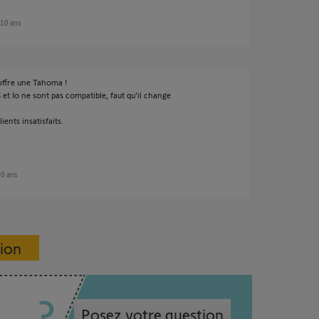
e 10 ans
i offre une Tahoma !
 et Io ne sont pas compatible, faut qu'il change
ients insatisfaits.
 10 ans
sion
Posez votre question