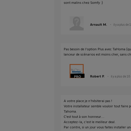
sont malins chez Somfy :)
Arnault M.
il y a plus de 
Pas besoin de l'option Plus avec TaHoma (qui 
lanceur de scénarios est moins cher, sans che
Robert P.
il y a plus de 10
A votre place je n'hésiterai pas !
Votre installateur semble vouloir tout faire p
Tahoma.
C'est tout à son honneur....
Acceptez-la, c'est le meilleur deal.
Par contre, si un jour vous faites installer 