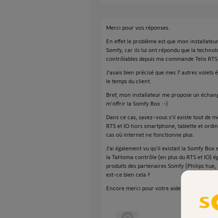
Merci pour vos réponses.
En effet le problème est que mon installateur
Somfy, car ils lui ont répondu que la techno
contrôlables depuis ma commande Telis RTS
J'avais bien précisé que mes 7 autres volets 
le temps du client.
Bref, mon installateur me propose un échang
m'offrir la Somfy Box :-)
Dans ce cas, savez-vous s'il existe tout de 
RTS et IO hors smartphone, tablette et ordi
cas où internet ne fonctionne plus.
J'ai également vu qu'il existait la Somfy Box
la TaHoma contrôle (en plus du RTS et IO) é
produits des partenaires Somfy (Philips hue, H
est-ce bien cela ?
Encore merci pour votre aide !