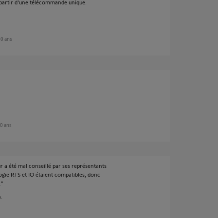
à partir d'une télécommande unique.
 10 ans
10 ans
r a été mal conseillé par ses représentants
logie RTS et IO étaient compatibles, donc
."
.