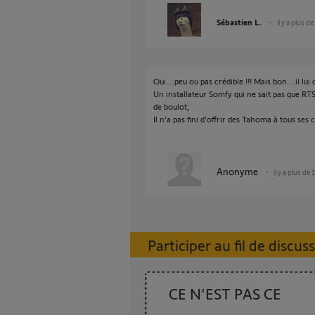
Sébastien L.
il y a plus d
Oui....peu ou pas crédible !!! Mais bon....il lu
Un installateur Somfy qui ne sait pas que RTS
de boulot;
Il n'a pas fini d'offrir des Tahoma à tous ses cl
Anonyme
il y a plus de
Participer au fil de discus
CE N'EST PAS CE