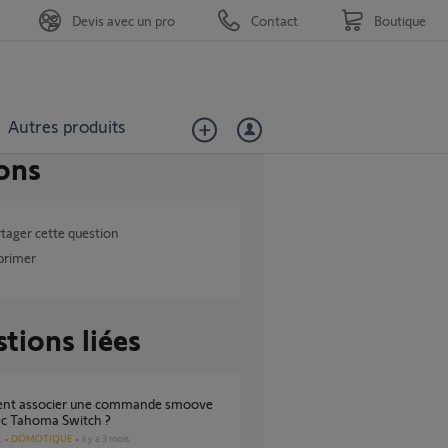
Devis avec un pro
Contact
Boutique
Autres produits
ons
tager cette question
primer
tions liées
ec Tahoma Switch ?
DOMOTIQUE
il y a 3 mois
s