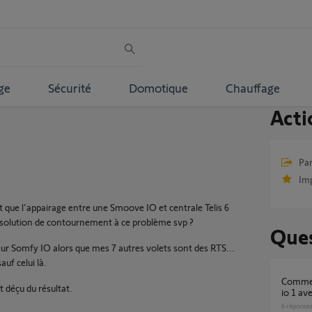
ge
Sécurité
Domotique
Chauffage
Acti
S
Par
Im
et que l'appairage entre une Smoove IO et centrale Telis 6
e solution de contournement à ce problème svp ?
Ques
eur Somfy IO alors que mes 7 autres volets sont des RTS...
uf celui là.
Comment associer une commande smoove
t déçu du résultat.
io 1 av
6
réponse