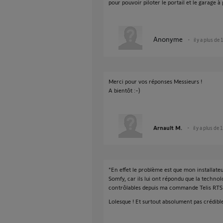
pour pouvoir piloter le portail et le garage 
Anonyme
il y a plus de
Merci pour vos réponses Messieurs !
A bientôt :-)
Arnault M.
il y a plus de 
"En effet le problème est que mon installateu
Somfy, car ils lui ont répondu que la techno
contrôlables depuis ma commande Telis RTS
Lolesque ! Et surtout absolument pas crédible