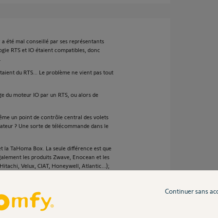
 a été mal conseillé par ses représentants
logie RTS et IO étaient compatibles, donc
.
étaient du RTS... Le problème ne vient pas tout
e du moteur IO par un RTS, ou alors de
même un point de contrôle central des volets
nateur ? Une sorte de télécommande dans le
 et la TaHoma Box. La seule différence est que
galement les produits Zwave, Enocean et les
itachi, Velux, CIAT, Honeywell, Atlantic...);
Continuer sans ac