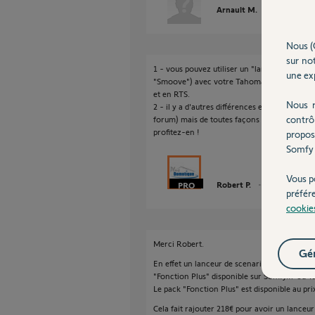
Arnault M.
il y a plus de 
Nous (
sur not
1 - vous pouvez utiliser un "lanceur de scé
une exp
"Smoove") avec votre Tahoma pour piloter l'
et en RTS.
Nous r
2 - il y a d'autres différences entre TaHoma
contrô
forum) mais de toutes façons votre installat
profitez-en !
propos
Somfy 
Vous p
Robert P.
il y a plus de 10
préfér
cookie
Merci Robert.
Gér
En effet un lanceur de scenario coûte 69€ m
"Fonction Plus" disponible sur Somfy.fr ou 
Le pack "Fonction Plus" est disponible au pr
Cela fait rajouter 218€ pour avoir un lanceur