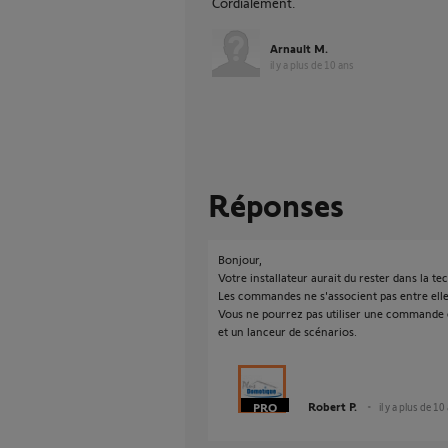
Cordialement.
Arnault M.
il y a plus de 10 ans
Réponses
Bonjour,
Votre installateur aurait du rester dans la te
Les commandes ne s'associent pas entre elle
Vous ne pourrez pas utiliser une commande c
et un lanceur de scénarios.
Robert P.
il y a plus de 10