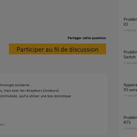
Problème avec la Tahoma et Smoove Origin
IO
1
réponse
Partager cette question
Participer au fil de discussion
Problème ajout SMOOVE IO sur Tahoma
Switch 
4
réponse
Appairage Tahoma switch avec Volet roulant
chnologie existante...
IO sans
s, mais avec les récepteurs (moteurs).
entralisée, sauf à utiliser une box domotique
17
répons
Problème avec 2 télécommandes Smoove
RTS
 ans
2
réponse