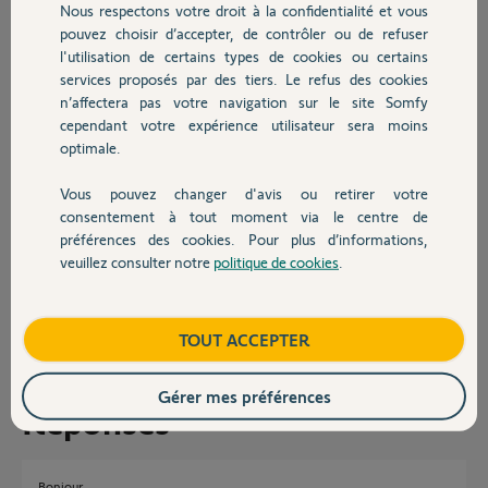
demande bien de taper le code ou passer le badge, mais sans même
Nous respectons votre droit à la confidentialité et vous
Chauffage
effectuer une action un bip retenti et le clavier indique Zone ABC ON.
pouvez choisir d’accepter, de contrôler ou de refuser
l'utilisation de certains types de cookies ou certains
Avez-vous une explication logique ? Je m'interroge sur la sécurité en
services proposés par des tiers. Le refus des cookies
Autres produits
cas d'appui sur OFF, bien que je n'ai pas encore constaté la
n’affectera pas votre navigation sur le site Somfy
manoeuvre possible dans ce sens.
cependant votre expérience utilisateur sera moins
optimale.
Après ces 3 essais, le code m'a été demandé pour la fois suivante.
Je referai des test pour évaluer la fréquence du phénomène.
Vous pouvez changer d'avis ou retirer votre
Devis avec un pro
consentement à tout moment via le centre de
Merci à vous.
préférences des cookies. Pour plus d’informations,
veuillez consulter notre
politique de cookies
.
Contact
Stef61
il y a plus de 10 ans
Participer au fil de discussion
Boutique
TOUT ACCEPTER
Gérer mes préférences
Réponses
Bonjour,