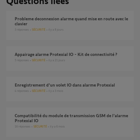
Questions liées
probleme deconnexion alarme quand mise en route avec le
clavier
3
réponses
SÉCURITÉ
il y a 8 jours
Appairage alarme Protexial IO - Kit de connectivité ?
5
réponses
SÉCURITÉ
il y a 21 jours
Enregistrement d'un volet IO dans alarme Protexial
4
réponses
SÉCURITÉ
il y a 3 mois
compatibilité du module de transmission GSM de l'alarme
Protexial IO
16
réponses
SÉCURITÉ
il y a 6 mois