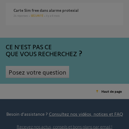
Carte Sim free dans alarme protexial
24
réponses
SÉCURITÉ
il y a 6 mois
CE N'EST PAS CE
QUE VOUS RECHERCHEZ
Posez votre question
Haut de page
Besoin d’assistance ?
Consultez nos vidéos, notices et FAQ
Recevez nos actus, conseils et bons plans par email !