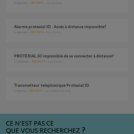
5
réponses
SÉCURITÉ
il y a 24 jours
Alarme protexial IO . Accés à distance impossible?
4
réponses
SÉCURITÉ
il y a 3 mois
PROTEXIAL IO impossible de se connecter à distance?
12
réponses
SÉCURITÉ
il y a 5 mois
transmetteur telephonique Protexial IO
1
réponse
SÉCURITÉ
il y a environ un mois
CE N'EST PAS CE
QUE VOUS RECHERCHEZ