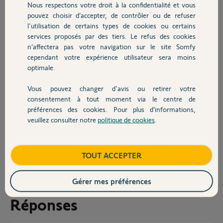
Nous respectons votre droit à la confidentialité et vous
Un message s’affiche: Connexion impossible aux hôtes 192.168.1.21
Chauffage
pouvez choisir d’accepter, de contrôler ou de refuser
et syldan7143.alarlmsomfy.eu lors de mes tentatives d’accès à
l'utilisation de certains types de cookies ou certains
l’alarme.
Avec le smartphone pour accèder à la page Security Système le WiFi
services proposés par des tiers. Le refus des cookies
Autres produits
doit être disponible.
n’affectera pas votre navigation sur le site Somfy
En tapant 192.168.1.21 dans la barre d’adresse d’un navigateur
cependant votre expérience utilisateur sera moins
(Firefox). La page Security Système Protexial iO s’ouvre.
optimale.
En utilisant
https://yuip.org/fr/port-check
les ports sont indiqués
comme fermés.
Vous pouvez changer d'avis ou retirer votre
Devis avec un pro
Je n’ai donc plus la possibilité à distance d’accéder à l’alarme.
consentement à tout moment via le centre de
Merci pour votre aide.
préférences des cookies. Pour plus d’informations,
M Guyot
veuillez consulter notre
politique de cookies
.
Contact
Daniel G.
il y a 12 mois
Boutique
TOUT ACCEPTER
Participer au fil de discussion
Gérer mes préférences
Réponses