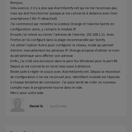
Bonjour,
Cela avance, il n’y a plus que AlarmSomfy.net qui ne me reconnais pas,
mais qui doit fonctionner puisque je me connecte à distance avec mon
smartphone ( Wi-Fi désactivé).
J’ai commencé par remettre la Livebox Orange et l’alarme Somfy en
configuration usine, y compris le module IP.
Ensuite j’ai relevé au clavier l’adresse de l’alarme, 192.168.1.11. Avec
Firefox je l’ai configuré dans la plage recommandée par Somfy.
J’ai utilisé l’option Autre pour configurer le réseau, mode qui permet
d’entrer manuellement les adresses IP. Orange propose d’utiliser le nom
du périphérique sans afficher son adresse.
Enfin, j’ai créé une exclusion dans le pare feu Windows pour le port 80.
Depuis je me connecte en local mais aussi à distance.
Reste juste à régler le soucis avec AlarmeSomfy.net. Depuis la résolution
de configuration il ne me reconnait plus. Identifiant invalide est répondu
à chaque tentative de connexion. J’ai aussi tenté de créer un nouveau
compte mais le programme tourne dans le vide.
Merci pour votre aide.
Daniel G.
il y a 12 mois