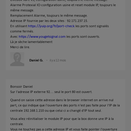
Alarme Protexial IO configuration usine et reset module IP, toujours le
même message.
Remplacement Alarme, toujours le même message.
Adresse IP fournie par les deux sites : 92.171.237.15.
En utilisant
https://yuip.org/fr/port-check
les ports sont signalés
comme fermés.
Avec
https://www.yougetsignal.com
les ports sont ouverts.
Là je sèche lamentablement
Merci de lire.
Daniel G.
il y a 12 mois
Bonsoir Daniel
Sur l'adresse IP externe 92.... seul le port 80 est ouvert.
Quand on saisie cette adresse dans le browser internet on arrive nul
part, ce qui indique que l'ouverture des ports n'est pas faite pour l'IP de la
centrale 192.168.1.210 ou que celui ci a changé d'IP tout seul.
Vous allez réinitialiser le module IP pour que la box donne une IP à la
centrale.
Vous ne touchez pas a cette adresse IP et vous faite pointer l'ouverture