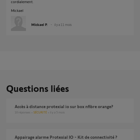
cordialement.
Mickael
Mickael P.
il y a 11 mois
Questions liées
accès à distance protexial io sur box nfibre orange?
10
réponses
SÉCURITÉ
il y a 5 mois
Appairage alarme Protexial IO - Kit de connectivité ?