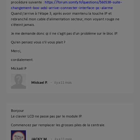
procédure suivante :
https://forum.somfy.fr/questions/560538-suite-
changement-box-adsl-arrive-connecter-interface-pc-alarme
Quand j'arrive à l'étape 3, après avoir maintenu la touche IP et
rebranché mon cable d'alimentation secteur, mon voyant rouge ne
s'éteint jamais.
Je me demande donc qi il ne s'agit pas d'un problème sur le bloc IP.
Qu'en pensez vous s'il vous plait ?
Merci,
cordialement.
Mickaël P
Mickael P.
il y a 11 mois
Bonjour
Le clavier LCD ne passe pas par le module IP.
Commencez par remplacer les grosses piles de la centrale.
JACKY M.
il y a 11 mois