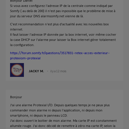
Bonjour Daniel
Si vous avez configurez l'adresse IP de la centrale comme indiqué par
Somfy ( au delà de 200) il n'est pas inpossible que le problème de mise à
jour du serveur DNS alarmsomfy.net vienne de là.
C'est recommandation n'est plus d'actualité avec les nouvelles box
internet.
Il faut laisser l'adresse IP donnée par la box internet, voir même cocher
la case DHCP sur l'alarme pour laisser la Box internet gérer totalement
la configuration.
https://forum.somfy.fr/questions/3517831-retex-acces-exterieur-
protexiom-protexial
JACKY M.
il y a 12 mois
Bonjour
J'ai une alarme Protexial I/O. Depuis quelques temps je ne peux plus
commander mon alarme ni depuis l'application, ni depuis mon
smartphone, ni depuis le panneau LCD.
J'ai donc ouvert le boitier de mon alarme. Ma carte IP est constamment
allumée rouge. J'ai donc décidé de remettre à zéro ma carte IP, selon la