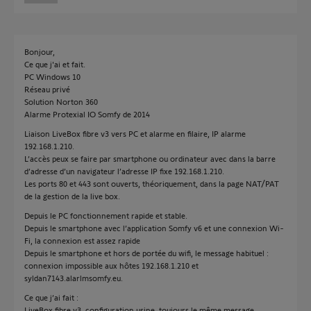
Bonjour,
Ce que j'ai et fait.
PC Windows 10
Réseau privé
Solution Norton 360
Alarme Protexial IO Somfy de 2014
Liaison LiveBox fibre v3 vers PC et alarme en filaire, IP alarme
192.168.1.210.
L’accès peux se faire par smartphone ou ordinateur avec dans la barre
d’adresse d’un navigateur l’adresse IP fixe 192.168.1.210.
Les ports 80 et 443 sont ouverts, théoriquement, dans la page NAT/PAT
de la gestion de la live box.
Depuis le PC fonctionnement rapide et stable.
Depuis le smartphone avec l’application Somfy v6 et une connexion Wi-
Fi, la connexion est assez rapide
Depuis le smartphone et hors de portée du wifi, le message habituel :
connexion impossible aux hôtes 192.168.1.210 et
syldan7143.alarlmsomfy.eu.
Ce que j’ai fait :
LiveBox fibre v3, configuration usine, toujours le même message.