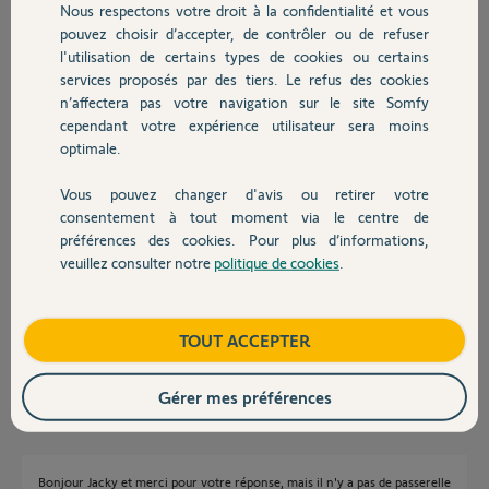
Merci de votre aide.
Nous respectons votre droit à la confidentialité et vous
Chauffage
pouvez choisir d’accepter, de contrôler ou de refuser
l'utilisation de certains types de cookies ou certains
Isa
il y a 9 mois
services proposés par des tiers. Le refus des cookies
Autres produits
n’affectera pas votre navigation sur le site Somfy
Participer au fil de discussion
cependant votre expérience utilisateur sera moins
optimale.
Réponses
Vous pouvez changer d'avis ou retirer votre
Devis avec un pro
consentement à tout moment via le centre de
préférences des cookies. Pour plus d’informations,
veuillez consulter notre
politique de cookies
.
Bonsoir Isa.
Contact
Aller dans Tahoma By Somfy
.../Mes autres passerelles
Si il y a une passerelle Somfy supprimer là.
Boutique
TOUT ACCEPTER
JACKY M.
il y a 9 mois
Gérer mes préférences
Bonjour Jacky et merci pour votre réponse, mais il n'y a pas de passerelle