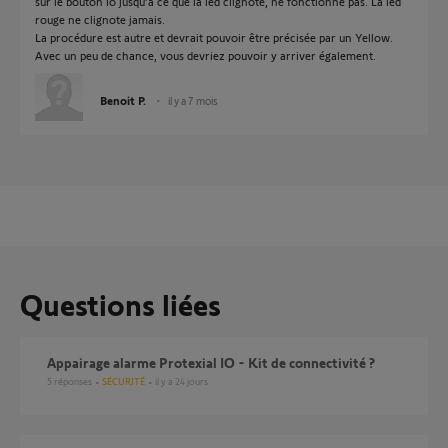
sur le bouton io jusqu’à ce que la led clignote, ne fonctionne pas. La led
rouge ne clignote jamais.
La procédure est autre et devrait pouvoir être précisée par un Yellow.
Avec un peu de chance, vous devriez pouvoir y arriver également.
Benoit P.
il y a 7 mois
Questions liées
Appairage alarme Protexial IO - Kit de connectivité ?
5
réponses
SÉCURITÉ
il y a 24 jours