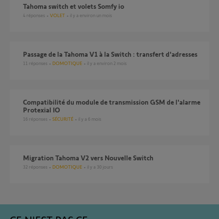
Tahoma switch et volets Somfy io
4
réponses
VOLET
il y a environ un mois
Passage de la Tahoma V1 à la Switch : transfert d'adresses
11
réponses
DOMOTIQUE
il y a environ 2 mois
compatibilité du module de transmission GSM de l'alarme
Protexial IO
16
réponses
SÉCURITÉ
il y a 6 mois
Migration Tahoma V2 vers Nouvelle Switch
32
réponses
DOMOTIQUE
il y a 30 jours