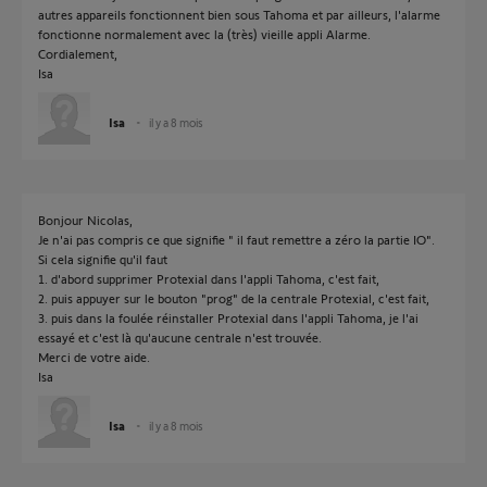
autres appareils fonctionnent bien sous Tahoma et par ailleurs, l'alarme
fonctionne normalement avec la (très) vieille appli Alarme.
Cordialement,
Isa
Isa
il y a 8 mois
Bonjour Nicolas,
Je n'ai pas compris ce que signifie " il faut remettre a zéro la partie IO".
Si cela signifie qu'il faut
1. d'abord supprimer Protexial dans l'appli Tahoma, c'est fait,
2. puis appuyer sur le bouton "prog" de la centrale Protexial, c'est fait,
3. puis dans la foulée réinstaller Protexial dans l'appli Tahoma, je l'ai
essayé et c'est là qu'aucune centrale n'est trouvée.
Merci de votre aide.
Isa
Isa
il y a 8 mois