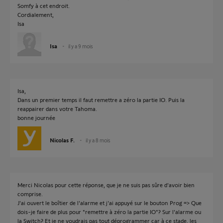
Somfy à cet endroit.
Cordialement,
Isa
Isa
il y a 9 mois
Isa,
Dans un premier temps il faut remettre a zéro la partie IO. Puis la
reappairer dans votre Tahoma.
bonne journée
Nicolas F.
il y a 8 mois
Merci Nicolas pour cette réponse, que je ne suis pas sûre d'avoir bien
comprise.
J'ai ouvert le boîtier de l'alarme et j'ai appuyé sur le bouton Prog => Que
dois-je faire de plus pour "remettre à zéro la partie IO"? Sur l'alarme ou
la Switch? Et je ne voudrais pas tout déprogrammer car à ce stade, les