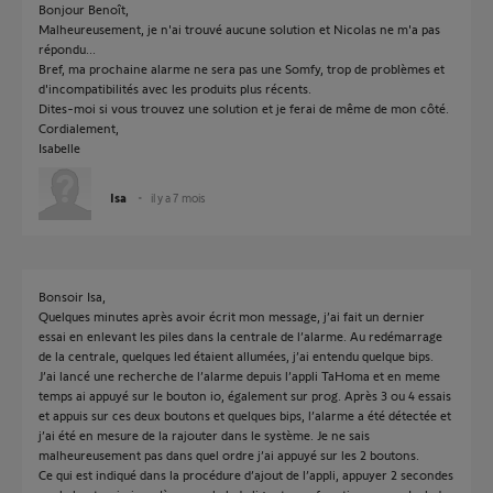
Bonjour Benoît,
Malheureusement, je n'ai trouvé aucune solution et Nicolas ne m'a pas
répondu...
Bref, ma prochaine alarme ne sera pas une Somfy, trop de problèmes et
d'incompatibilités avec les produits plus récents.
Dites-moi si vous trouvez une solution et je ferai de même de mon côté.
Cordialement,
Isabelle
Isa
il y a 7 mois
Bonsoir Isa,
Quelques minutes après avoir écrit mon message, j’ai fait un dernier
essai en enlevant les piles dans la centrale de l’alarme. Au redémarrage
de la centrale, quelques led étaient allumées, j’ai entendu quelque bips.
J’ai lancé une recherche de l’alarme depuis l’appli TaHoma et en meme
temps ai appuyé sur le bouton io, également sur prog. Après 3 ou 4 essais
et appuis sur ces deux boutons et quelques bips, l’alarme a été détectée et
j’ai été en mesure de la rajouter dans le système. Je ne sais
malheureusement pas dans quel ordre j’ai appuyé sur les 2 boutons.
Ce qui est indiqué dans la procédure d’ajout de l’appli, appuyer 2 secondes