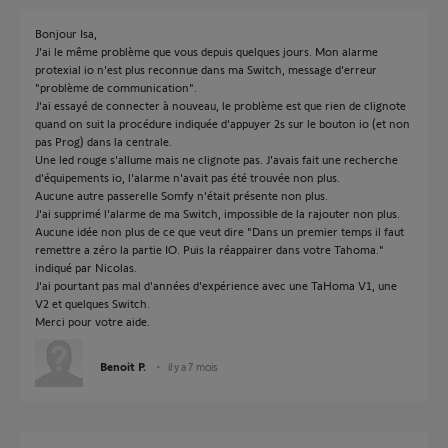
Bonjour Isa,
J'ai le même problème que vous depuis quelques jours. Mon alarme
protexial io n'est plus reconnue dans ma Switch, message d'erreur
"problème de communication".
J'ai essayé de connecter à nouveau, le problème est que rien de clignote
quand on suit la procédure indiquée d'appuyer 2s sur le bouton io (et non
pas Prog) dans la centrale.
Une led rouge s'allume mais ne clignote pas. J'avais fait une recherche
d'équipements io, l'alarme n'avait pas été trouvée non plus.
Aucune autre passerelle Somfy n'était présente non plus.
J'ai supprimé l'alarme de ma Switch, impossible de la rajouter non plus.
Aucune idée non plus de ce que veut dire "Dans un premier temps il faut
remettre a zéro la partie IO. Puis la réappairer dans votre Tahoma."
indiqué par Nicolas.
J'ai pourtant pas mal d'années d'expérience avec une TaHoma V1, une
V2 et quelques Switch.
Merci pour votre aide.
Benoit P.
il y a 7 mois