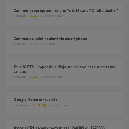
Comment reprogrammer une Telis 16 sans TC individuelle ?
7
réponses
VOLET
il y a environ un an
Commande volet roulant via smartphone
9
réponses
VOLET
il y a 3 mois
Telis 16 RTS - Impossible d'ajouter des volets sur certains
canaux
3
réponses
VOLET
il y a environ 3 ans
Google Home erreur 404
114
réponses
DOMOTIQUE
il y a 10 mois
Associer Telis 4 avec moteur rts 1240389 ou 1240388