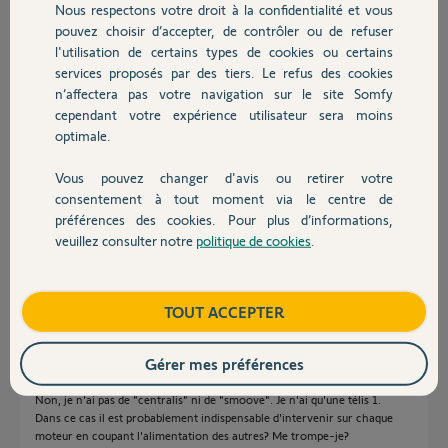
Nous respectons votre droit à la confidentialité et vous
Chauffage
pouvez choisir d’accepter, de contrôler ou de refuser
l'utilisation de certains types de cookies ou certains
Réponses
services proposés par des tiers. Le refus des cookies
Autres produits
n’affectera pas votre navigation sur le site Somfy
cependant votre expérience utilisateur sera moins
optimale.
Bonjour,
Avez-vous des points de commande individuels à vos motorisations?
Voir vidéo:
Vous pouvez changer d'avis ou retirer votre
Devis avec un pro
https://www.somfy.fr/support/videos/volet-roulant/telis-1...
consentement à tout moment via le centre de
Vous faites la même action sur vos 3 Télis.
préférences des cookies. Pour plus d’informations,
https://www.somfy.fr/support/videos/volet-roulant/ajout-s...
veuillez consulter notre
politique de cookies
.
Il faut naturellement que chaque motorisation ou groupe de motorisation
Contact
soient enrégistrés dans les mêmes canaux.
Anonyme
Boutique
TOUT ACCEPTER
il y a plus de 10 ans
Gérer mes préférences
Non, je n'ai pas de "centralis" ni de "smoove". Je n'ai qu'une télis 1.
Dans ce cas il est probablement indispensable d'intervenir sur chaque
moteur en coupant l'alimentation des autres? Me trompe-je?