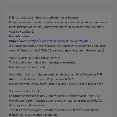
("Sinon, plus dur à faire mais tellement plus logique :
Il faut considérer que dans votre cas, en l'absence de point de commande
individuel sur vos volets, vous devez opérer de la même manière que si
vous l'aviez égaré.
Procédez ainsi :
https://www.somfy.fr/support/videos/volet-roulant/ajout-s
...
A chaque volet déconnecté séparément du 230v, vous devrez affecter un
canal différent sur les 3 Télis 16 que vous appairerez en même temps.")
Vous n'apprenez rien à personne ????
Tout est dit et écrit dans les messages précédents.
Faut-il savoir les interpréter !
Vous dites, "à priori" chaque canal émet sous la même fréquence ????
Alors.....celle-là on ne nous l'a jamais sorti ????
Depuis quant un canal émet ? depuis quant il serait sur une fréquence?
Vous confondez tout !
La bande de fréquence des 433mhz est celle utilisée par la Télis. Elle
travaille sur cette fréquence pour émettre tous les ordres ouv/My/ferm
de chaque canal concerné.
Tous les ordres envoyés sur tous les canaux, le seront sur la même
fréquence ! C'est le code qui change!