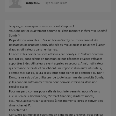
Jacques L.
il y a plus de 10 ans
Jacques, je pense qu'une mise au point s'impose !
Vous me parlez exactement comme si j'étais membre intégrant la société
Somfy ?
Regardez où vous êtes...! Sur un forum Somfy où interviennent des
utilisateurs de produits Somfy décidés du mieux qu'ils le pourront à aider
d'autres utilisateurs dans l'embarras.
La note et les points qui sont attribués par Somfy aux "aideurs" comme
moi par ex, sont définis en fonction de nos réponses et aides efficaces
apportées à des utilisateurs ayant appelés au secours. Ainsi, l'utilisateur
qui demande de l'aide et qui obtient une réponse d'un autre utilisateur,
comme moi par ex, saura si ses infos sont dignes de confiance ou non !
Donc, je ne suis qu'un utilisateur de toute la gamme des produits Somfy,
je les connais suffisamment bien pour pouvoir intervenir dans une
requête d'aide.
Pour ma part, comme pour celle de tous intervenants, nous n'avons
aucun lien de subordination, d'intérêt financier, d'intérêt moral,
etc...Nous agissons par sacerdoce à nos moments libres et souvent les
dimanches et JF.
Ceci étant dit....
Consultez les multiples sujets mis en ligne et aux archives, vous verrez