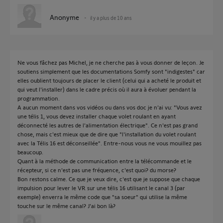
Anonyme
il y a plus de 10 ans
Ne vous fâchez pas Michel, je ne cherche pas à vous donner de leçon. Je
soutiens simplement que les documentations Somfy sont "indigestes" car
elles oublient toujours de placer le client (celui qui a acheté le produit et
qui veut l'installer) dans le cadre précis où il aura à évoluer pendant la
programmation.
A aucun moment dans vos vidéos ou dans vos doc je n'ai vu: "Vous avez
une télis 1, vous devez installer chaque volet roulant en ayant
déconnecté les autres de l'alimentation électrique". Ce n'est pas grand
chose, mais c'est mieux que de dire que "l'installation du volet roulant
avec la Télis 16 est déconseillée". Entre-nous vous ne vous mouillez pas
beaucoup.
Quant à la méthode de communication entre la télécommande et le
récepteur, si ce n'est pas une fréquence, c'est quoi? du morse?
Bon restons calme. Ce que je veux dire, c'est que je suppose que chaque
impulsion pour lever le VR sur une télis 16 utilisant le canal 3 (par
exemple) enverra le même code que "sa soeur" qui utilise la même
touche sur le même canal? J'ai bon là?