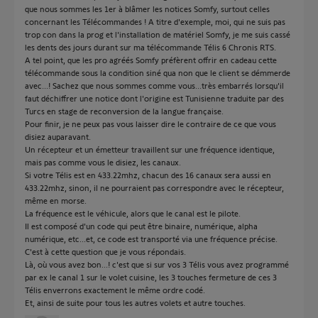
que nous sommes les 1er à blâmer les notices Somfy, surtout celles
concernant les Télécommandes ! A titre d'exemple, moi, qui ne suis pas
trop con dans la prog et l'installation de matériel Somfy, je me suis cassé
les dents des jours durant sur ma télécommande Télis 6 Chronis RTS.
A tel point, que les pro agréés Somfy préfèrent offrir en cadeau cette
télécommande sous la condition siné qua non que le client se démmerde
avec...! Sachez que nous sommes comme vous...très embarrés lorsqu'il
faut déchiffrer une notice dont l'origine est Tunisienne traduite par des
Turcs en stage de reconversion de la langue française.
Pour finir, je ne peux pas vous laisser dire le contraire de ce que vous
disiez auparavant.
Un récepteur et un émetteur travaillent sur une fréquence identique,
mais pas comme vous le disiez, les canaux.
Si votre Télis est en 433.22mhz, chacun des 16 canaux sera aussi en
433.22mhz, sinon, il ne pourraient pas correspondre avec le récepteur,
même en morse.
La fréquence est le véhicule, alors que le canal est le pilote.
Il est composé d'un code qui peut être binaire, numérique, alpha
numérique, etc...et, ce code est transporté via une fréquence précise.
C'est à cette question que je vous répondais.
Là, où vous avez bon...! c'est que si sur vos 3 Télis vous avez programmé
par ex le canal 1 sur le volet cuisine, les 3 touches fermeture de ces 3
Télis enverrons exactement le même ordre codé.
Et, ainsi de suite pour tous les autres volets et autre touches.