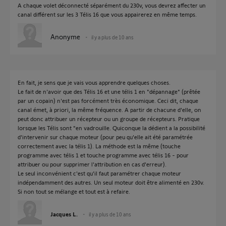
A chaque volet déconnecté séparément du 230v, vous devrez affecter un
canal différent sur les 3 Télis 16 que vous appairerez en même temps.
Anonyme
il y a plus de 10 ans
En fait, je sens que je vais vous apprendre quelques choses.
Le fait de n'avoir que des Télis 16 et une télis 1 en "dépannage" (prêtée
par un copain) n'est pas forcément très économique. Ceci dit, chaque
canal émet, à priori, la même fréquence. A partir de chacune d'elle, on
peut donc attribuer un récepteur ou un groupe de récepteurs. Pratique
lorsque les Télis sont "en vadrouille. Quiconque la dédient a la possibilité
d'intervenir sur chaque moteur (pour peu qu'elle ait été paramétrée
correctement avec la télis 1). La méthode est la même (touche
programme avec télis 1 et touche programme avec télis 16 - pour
attribuer ou pour supprimer l'attribution en cas d'erreur).
Le seul inconvénient c'est qu'il faut paramétrer chaque moteur
indépendamment des autres. Un seul moteur doit être alimenté en 230v.
Si non tout se mélange et tout est à refaire.
Jacques L.
il y a plus de 10 ans