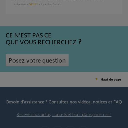
5
réponses
VOLET
il y a plus d'un an
CE N'EST PAS CE
QUE VOUS RECHERCHEZ
Posez votre question
Haut de page
Besoin d’assistance ?
Consultez nos vidéos, notices et FAQ
Recevez nos actus, conseils et bons plans par email !