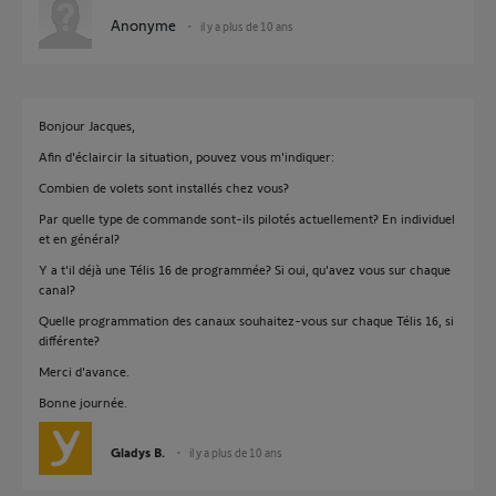
Anonyme
il y a plus de 10 ans
Bonjour Jacques,
Afin d'éclaircir la situation, pouvez vous m'indiquer:
Combien de volets sont installés chez vous?
Par quelle type de commande sont-ils pilotés actuellement? En individuel
et en général?
Y a t'il déjà une Télis 16 de programmée? Si oui, qu'avez vous sur chaque
canal?
Quelle programmation des canaux souhaitez-vous sur chaque Télis 16, si
différente?
Merci d'avance.
Bonne journée.
Gladys B.
il y a plus de 10 ans