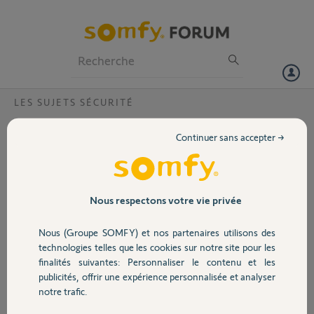
Particuliers
Professionnels
Forum
LES SUJETS SÉCURITÉ
Volet
Comment arrêter alarme après ouverture
Continuer sans accepter →
boitier détecteur mouvement ?
Portail
Bonjour,
Je n'ai pas désactivé l'autoprotection avant l'ouverture d'un boîtier.
Garage
L'alarme s'est déclenchée. Je n'ai pas réussie à éteindre l'alarme par
Nous respectons votre vie privée
le clavier du premier coup, l'alarme se réactivait aussitôt ! (5
tentatives avant coupure)
Nous (Groupe SOMFY) et nos partenaires utilisons des
Sécurité
Existe-t-il une procédure spécifique ?
technologies telles que les cookies sur notre site pour les
Merci pour votre retour
finalités suivantes: Personnaliser le contenu et les
publicités, offrir une expérience personnalisée et analyser
Domotique
jean-luc
notre trafic.
il y a environ 10 ans