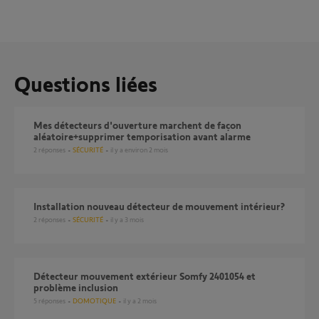
Questions liées
Mes détecteurs d'ouverture marchent de façon
aléatoire+supprimer temporisation avant alarme
2
réponses
SÉCURITÉ
il y a environ 2 mois
installation nouveau détecteur de mouvement intérieur?
2
réponses
SÉCURITÉ
il y a 3 mois
Détecteur mouvement extérieur Somfy 2401054 et
problème inclusion
5
réponses
DOMOTIQUE
il y a 2 mois