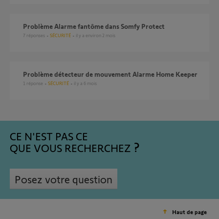
Problème Alarme fantôme dans Somfy Protect
7
réponses
SÉCURITÉ
il y a environ 2 mois
Problème détecteur de mouvement Alarme Home Keeper
1
réponse
SÉCURITÉ
il y a 6 mois
CE N'EST PAS CE
QUE VOUS RECHERCHEZ
Posez votre question
Haut de page