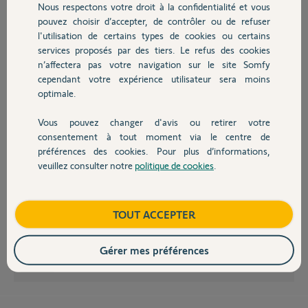
Participer au fil de discussion
Nous respectons votre droit à la confidentialité et vous
Chauffage
pouvez choisir d’accepter, de contrôler ou de refuser
l'utilisation de certains types de cookies ou certains
services proposés par des tiers. Le refus des cookies
Autres produits
n’affectera pas votre navigation sur le site Somfy
cependant votre expérience utilisateur sera moins
Bonjour,
optimale.
Comme vous le précise Robert, tant que l'élément reste soit arraché du
mur, soit ouvert, il est donc en auto-protection.
Vous pouvez changer d'avis ou retirer votre
L'alarme pourra se couper après quelques tentatives mais se
Devis avec un pro
consentement à tout moment via le centre de
redéclenchera aussitôt. Elle fait bien son boulot...!!!
Donc, si vous recommencez cette erreur, pas de panique, mettez un
préférences des cookies. Pour plus d’informations,
casque anti bruit, refermez l'élément, et enfin, coupez l'alarme.
veuillez consulter notre
politique de cookies
.
Contact
Pour ouvrir cet élément:
A partir d'une télécommande; appui long sur Off jusqu' au bip et
extinction de la led.
A partir du clavier: code utilisateur, appui long sur Off jusquau bip et
Boutique
TOUT ACCEPTER
extinction de la led.
Gérer mes préférences
Anonyme
il y a environ 10 ans