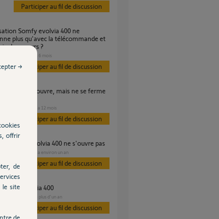
Participer au fil de discussion
nne plus qu'avec la télécommande et
erie de secours ?
PORTAIL
il y a 6 mois
s
cepter →
Participer au fil de discussion
PORTAIL
il y a 12 mois
es
Participer au fil de discussion
cookies
, offrir
ture portail evolvia 400 ne s'ouvre pas
PORTAIL
il y a environ un an
es
Participer au fil de discussion
ter, de
ervices
le site
 cellules evolvia 400
PORTAIL
il y a plus d'un an
s
Participer au fil de discussion
ntre de