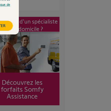
tique de
vention d'un spécialiste
TER
à mon domicile ?
Découvrez les
forfaits Somfy
Assistance