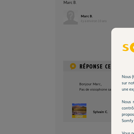
Marc B.
Marc B.
il y a environ 10 ans
Nous (
sur not
Bonjour Marc,
une exp
Pas de visiophone sans fil chez Som
Nous r
contrô
Sylvain C.
il y a environ 
propos
Somfy 
Vous p