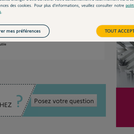
ences des cookies. Pour plus d’informations, veuillez consulter notre
poli
dé ?
s
.
Inter
er mes préférences
TOUT ACCEP
utile
Posez votre question
CHEZ