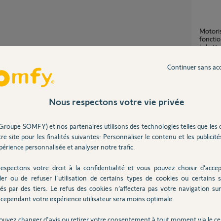
Motorisation Somfy evolvia 400 ne
fonctio
la batt
8
réponse
Partager cette question
Continuer sans ac
Participer au fil de discussion
Portail evolvia400 s'ouvre, mais ne se ferme
plus
Nous respectons votre vie privée
11
répons
Groupe SOMFY) et nos partenaires utilisons des technologies telles que les 
re site pour les finalités suivantes: Personnaliser le contenu et les publicités
Ouver
érience personnalisée et analyser notre trafic.
fy.
17
répons
espectons votre droit à la confidentialité et vous pouvez choisir d’accep
ler ou de refuser l'utilisation de certains types de cookies ou certains s
10 ans
és par des tiers. Le refus des cookies n’affectera pas votre navigation sur 
Défaut
cependant votre expérience utilisateur sera moins optimale.
3
réponse
ouvez changer d'avis ou retirer votre consentement à tout moment via le ce