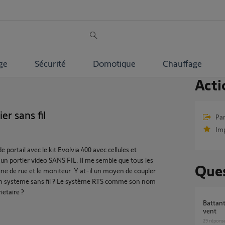
ge
Sécurité
Domotique
Chauffage
Acti
er sans fil
Par
Im
e portail avec le kit Evolvia 400 avec cellules et
un portier video SANS FIL. Il me semble que tous les
Ques
tine de rue et le moniteur. Y at-il un moyen de coupler
c un systeme sans fil ? Le système RTS comme son nom
ietaire ?
Battant portail evolvia 400 se ferme avec le
vent
29
répons