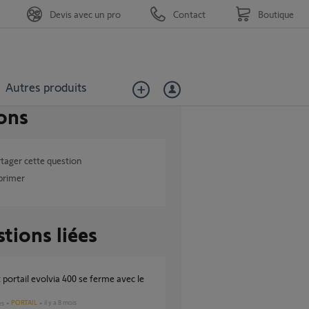
Devis avec un pro
Contact
Boutique
Autres produits
ons
tager cette question
primer
tions liées
PORTAIL
il y a 8 mois
es