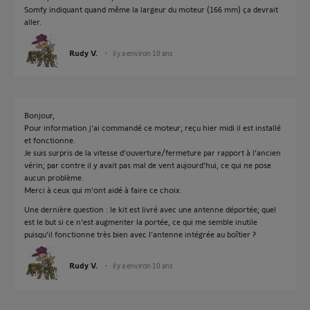
Somfy indiquant quand même la largeur du moteur (166 mm) ça devrait
aller.
Rudy V.
il y a environ 10 ans
Bonjour,
Pour information j'ai commandé ce moteur; reçu hier midi il est installé
et fonctionne.
Je suis surpris de la vitesse d'ouverture/fermeture par rapport à l'ancien
vérin; par contre il y avait pas mal de vent aujourd'hui, ce qui ne pose
aucun problème.
Merci à ceux qui m'ont aidé à faire ce choix.
Une dernière question : le kit est livré avec une antenne déportée; quel
est le but si ce n'est augmenter la portée, ce qui me semble inutile
puisqu'il fonctionne très bien avec l'antenne intégrée au boîtier ?
Rudy V.
il y a environ 10 ans