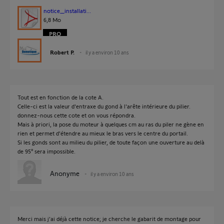
notice_installati...
6,8 Mo
Robert P.
il y a environ 10 ans
Tout est en fonction de la cote A.
Celle-ci est la valeur d'entraxe du gond à l'arête intérieure du pilier.
donnez-nous cette cote et on vous répondra.
Mais à priori, la pose du moteur à quelques cm au ras du piler ne gène en
rien et permet d'étendre au mieux le bras vers le centre du portail.
Si les gonds sont au milieu du pilier, de toute façon une ouverture au delà
de 95° sera impossible.
Anonyme
il y a environ 10 ans
Merci mais j'ai déjà cette notice; je cherche le gabarit de montage pour