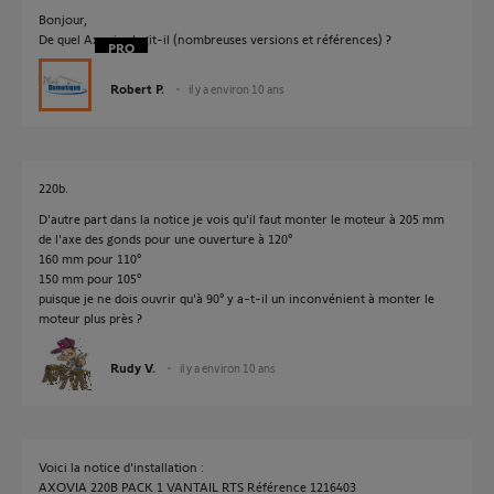
Bonjour,
De quel Axovia s'agit-il (nombreuses versions et références) ?
Robert P.
il y a environ 10 ans
220b.
D'autre part dans la notice je vois qu'il faut monter le moteur à 205 mm
de l'axe des gonds pour une ouverture à 120°
160 mm pour 110°
150 mm pour 105°
puisque je ne dois ouvrir qu'à 90° y a-t-il un inconvénient à monter le
moteur plus près ?
Rudy V.
il y a environ 10 ans
Voici la notice d'installation :
AXOVIA 220B PACK 1 VANTAIL RTS Référence 1216403