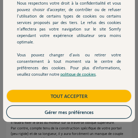
Nous respectons votre droit à la confidentialité et vous
Chauffage
il y a environ 10 ans
pouvez choisir d’accepter, de contrôler ou de refuser
Participer au fil de discussion
l'utilisation de certains types de cookies ou certains
services proposés par des tiers. Le refus des cookies
Autres produits
n’affectera pas votre navigation sur le site Somfy
cependant votre expérience utilisateur sera moins
Réponses
optimale.
Vous pouvez changer d'avis ou retirer votre
Devis avec un pro
Bonjour,
consentement à tout moment via le centre de
Si vous n'êtes pas dans une région particulièrement venteuse et que
préférences des cookies. Pour plus d’informations,
votre portail est suffisamment rigide ça doit convenir
veuillez consulter notre
politique de cookies
.
Contact
Robert P.
il y a environ 10 ans
Boutique
TOUT ACCEPTER
Gérer mes préférences
A l'examen de votre portail, il parait léger et n'offre pas ou peu de prise
au vent.
Il faudra fixer le bras du moteur sur la traverse oblique supérieure.
Par contre, compte tenu de la construction spécifique de votre portail
(peu rigide) et de sa longueur, il y aura forcément un manque de couple