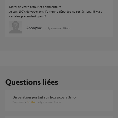
Merci de votre retour et commentaire.
Je suis 100% de votre avis, l'antenne déportée ne sert à rien...!!! Mais
certains prétendent que si?
Anonyme
il y a environ 10 ans
Questions liées
Disparition portail sur box axovia 3s io
7
réponses
PORTAIL
il y a environ 2 mois