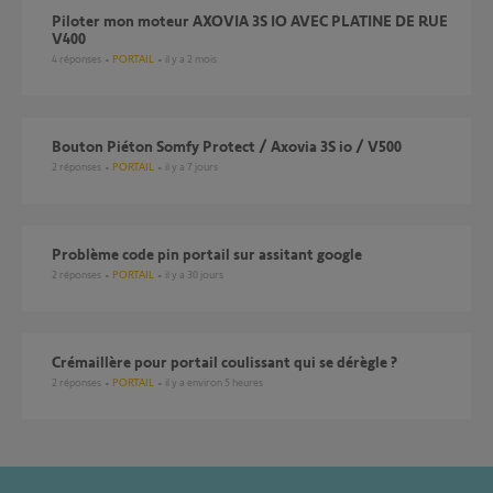
Piloter mon moteur AXOVIA 3S IO AVEC PLATINE DE RUE
V400
4
réponses
PORTAIL
il y a 2 mois
Bouton Piéton Somfy Protect / Axovia 3S io / V500
2
réponses
PORTAIL
il y a 7 jours
problème code pin portail sur assitant google
2
réponses
PORTAIL
il y a 30 jours
Crémaillère pour portail coulissant qui se dérègle ?
2
réponses
PORTAIL
il y a environ 5 heures