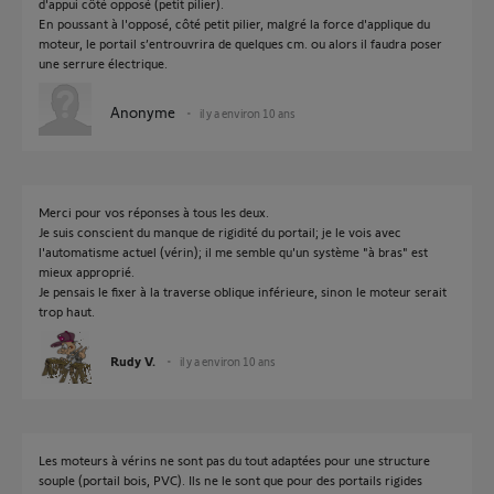
d'appui côté opposé (petit pilier).
En poussant à l'opposé, côté petit pilier, malgré la force d'applique du
moteur, le portail s’entrouvrira de quelques cm. ou alors il faudra poser
une serrure électrique.
Anonyme
il y a environ 10 ans
Merci pour vos réponses à tous les deux.
Je suis conscient du manque de rigidité du portail; je le vois avec
l'automatisme actuel (vérin); il me semble qu'un système "à bras" est
mieux approprié.
Je pensais le fixer à la traverse oblique inférieure, sinon le moteur serait
trop haut.
Rudy V.
il y a environ 10 ans
Les moteurs à vérins ne sont pas du tout adaptées pour une structure
souple (portail bois, PVC). Ils ne le sont que pour des portails rigides