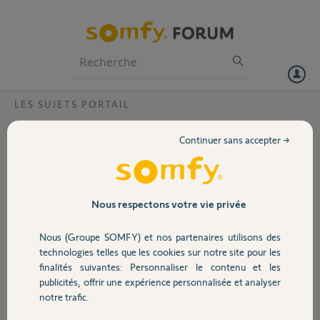
Particuliers
Professionnels
Forum
LES SUJETS PORTAIL
Volet
Dimensions portail AXOVIA ?
Continuer sans accepter →
Je voudrais savoir si le
Portail
moteur Somfy Axovia
prévu pour un portail
plein jusque 2m de large,
Garage
Nous respectons votre vie privée
2m de haut (4m²) et 200
kg
Nous (Groupe SOMFY) et nos partenaires utilisons des
Convient pour mon
Sécurité
technologies telles que les cookies sur notre site pour les
portail ajouré de 2m75
finalités suivantes: Personnaliser le contenu et les
mais seulement 1m60/80cm de haut (3,50m² au total mais 1,75m² de
publicités, offrir une expérience personnalisée et analyser
prise au vent) et 40 kg.
Domotique
notre trafic.
Rudy V.