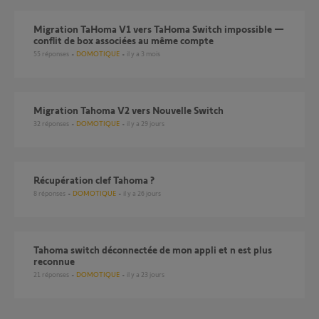
Migration TaHoma V1 vers TaHoma Switch impossible —
conflit de box associées au même compte
55
réponses
DOMOTIQUE
il y a 3 mois
Migration Tahoma V2 vers Nouvelle Switch
32
réponses
DOMOTIQUE
il y a 29 jours
Récupération clef Tahoma ?
8
réponses
DOMOTIQUE
il y a 26 jours
Tahoma switch déconnectée de mon appli et n est plus
reconnue
21
réponses
DOMOTIQUE
il y a 23 jours