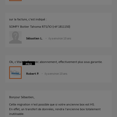
sur la facture, c'est indiqué :
SOMFY Boitier Tahoma RTS/IO (réf 1811150)
Sébastien L.
il y a environ 10 ans
Ok, c'était l'offre avec abonnement, effectivement plus sous garantie.
Robert P.
il y a environ 10 ans
Bonjour Sébastien,
Cette migration n'est possible que si votre ancienne box est HS.
En effet, un transfert de données, rendra l'ancienne box totalement
inutilisable.