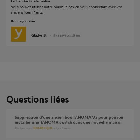
Le transfert a été réalisé.
Vous pouvez utiliser votre nouvelle box en vous connectant avec vos
anciens identifiants.
Bonne journée.
Gladys B.
il y a environ 10 ans
Questions liées
Suppression d'une ancien box TAHOMA V2 pour pouvoir
installer une TAHOMA switch dans une nouvelle maison
48
réponses
DOMOTIQUE
il y a 3 mois