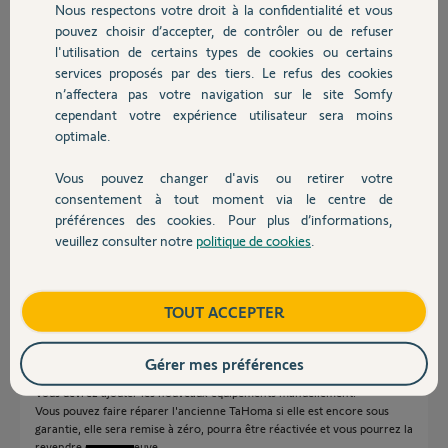
Nous respectons votre droit à la confidentialité et vous
Chauffage
paramètres actuels ?
pouvez choisir d’accepter, de contrôler ou de refuser
Qu'en est-il de la connectivité avec les autres accessoires vendus
l'utilisation de certains types de cookies ou certains
avec ce pack ?
services proposés par des tiers. Le refus des cookies
Autres produits
D'avance merci pour votre réponse.
n’affectera pas votre navigation sur le site Somfy
Sébastien Lemaire
cependant votre expérience utilisateur sera moins
optimale.
Sébastien L.
il y a environ 10 ans
Vous pouvez changer d'avis ou retirer votre
Devis avec un pro
Participer au fil de discussion
consentement à tout moment via le centre de
préférences des cookies. Pour plus d’informations,
veuillez consulter notre
politique de cookies
.
Contact
Réponses
Boutique
TOUT ACCEPTER
Bonjour,
Seul un Yellow peut transférer les paramètres et équipements de
Gérer mes préférences
l'ancienne TaHoma vers la nouvelle.
Vous devrez ajouter les nouveaux équipements manuellement.
Vous pouvez faire réparer l'ancienne TaHoma si elle est encore sous
garantie, elle sera remise à zéro, pourra être réactivée et vous pourrez la
revendre comme neuve.