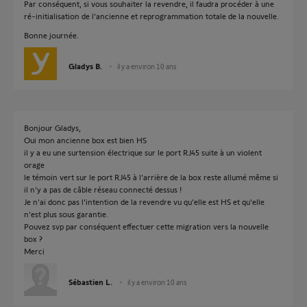
Par conséquent, si vous souhaiter la revendre, il faudra procéder à une
ré-initialisation de l'ancienne et reprogrammation totale de la nouvelle.
Bonne journée.
Gladys B.
il y a environ 10 ans
Bonjour Gladys,
Oui mon ancienne box est bien HS
il y a eu une surtension électrique sur le port RJ45 suite à un violent
orage
le témoin vert sur le port RJ45 à l'arrière de la box reste allumé même si
il n'y a pas de câble réseau connecté dessus !
Je n'ai donc pas l'intention de la revendre vu qu'elle est HS et qu'elle
n'est plus sous garantie.
Pouvez svp par conséquent effectuer cette migration vers la nouvelle
box ?
Merci
Sébastien L.
il y a environ 10 ans