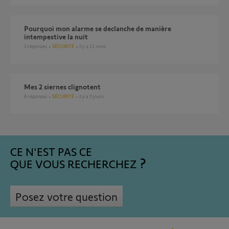
Pourquoi mon alarme se declanche de manière
intempestive la nuit
3
réponses
SÉCURITÉ
il y a 11 mois
Mes 2 siernes clignotent
6
réponses
SÉCURITÉ
il y a 9 jours
CE N'EST PAS CE
QUE VOUS RECHERCHEZ
Posez votre question