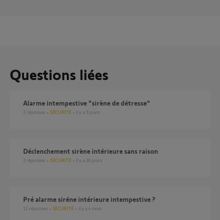
Questions liées
Alarme intempestive "sirène de détresse"
2
réponses
SÉCURITÉ
il y a 9 jours
Déclenchement sirène intérieure sans raison
2
réponses
SÉCURITÉ
il y a 26 jours
Pré alarme siréne intérieure intempestive ?
11
réponses
SÉCURITÉ
il y a 4 mois