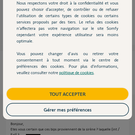
Nous respectons votre droit à la confidentialité et vous
Chauffage
pouvez choisir d’accepter, de contrôler ou de refuser
Il vous signale simplement que la pile est à remplacer...
l'utilisation de certains types de cookies ou certains
services proposés par des tiers. Le refus des cookies
Autres produits
Robert P.
il y a presque 10 ans
n’affectera pas votre navigation sur le site Somfy
cependant votre expérience utilisateur sera moins
optimale.
Vous pouvez changer d'avis ou retirer votre
Devis avec un pro
Cette réponse vous a-t-elle aidé ?
consentement à tout moment via le centre de
préférences des cookies. Pour plus d’informations,
veuillez consulter notre
politique de cookies
.
NON
OUI
Contact
100%
des internautes ont trouvé cette réponse utile
Boutique
TOUT ACCEPTER
Les autres réponses
Gérer mes préférences
Bonjour,
Etes vous certain que ces bips proviennent de la sirène ? laquelle (int /
Ext) ?