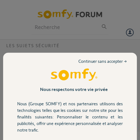
Particuliers
Professionnels
Forum
LES SUJETS SÉCURITÉ
Volet
Déclanchement intempestif de la sirène?
Continuer sans accepter →
Alarme installée en Janvier 2016. La sirène intérieure émet des bip
Portail
sans que l'alarme ne soit activée. Arrêt en appuyant sur la touche Off
du clavier et/ou sur la touche Off de la télécommande. Aucune
information sur le journal.
Garage
Nous respectons votre vie privée
Jean-Pierre F.
Nous (Groupe SOMFY) et nos partenaires utilisons des
Sécurité
il y a presque 10 ans
technologies telles que les cookies sur notre site pour les
Participer au fil de discussion
finalités suivantes: Personnaliser le contenu et les
publicités, offrir une expérience personnalisée et analyser
Domotique
notre trafic.