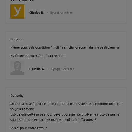
Gladys B.
il y a plus de 9 ans
Bonjour
Même soucis de condition " null " remplie lorsque l'alarme se déclenche.
Espérons rapidement un correctif !!
Camille A.
il y a plus de 9 ans
Bonsoir,
Suite à la mise à jour de la box Tahoma le message de "condition null" est
toujours affiché.
Est-ce que cette mise à jour devait corriger ce problème ? Est-ce que le
souci sera corrigé par une maj de l'application Tahoma ?
Merci pour votre retour.