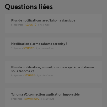
Questions liées
Plus de notifications avec Tahoma classique
57
réponses
SÉCURITÉ
il y a 7 mois
Notification alarme tahoma serenity ?
1
réponse
SÉCURITÉ
il y a presque 2 ans
Plus de notification, ni mail pour mon système d'alarme
sous tahoma v2
8
réponses
SÉCURITÉ
il y a plus d'un an
Tahoma V1 connection application imporssble
8
réponses
DOMOTIQUE
il y a 19 jours