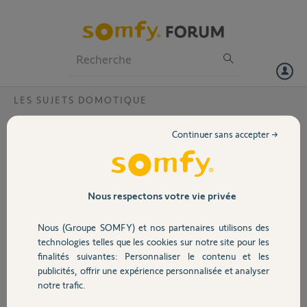
Particuliers
Professionnels
Forum
LES SUJETS DOMOTIQUE
Volet
notifications Tahoma Serenity condition
Continuer sans accepter →
"null"
Portail
Bonjour,
Depuis le 25/10/2016, mes notification ont changé.
Garage
Nous respectons votre vie privée
Par exemple, quand je désactive la Tahoma Serenity, j'avais un mail :
objet "information"
Nous (Groupe SOMFY) et nos partenaires utilisons des
message "TaHoma Serenity est désactivé. Le 24/10/16 à 16:52,
Sécurité
technologies telles que les cookies sur notre site pour les
TaHoma Serenity est désactivé."
finalités suivantes: Personnaliser le contenu et les
publicités, offrir une expérience personnalisée et analyser
maintenant, j'ai ce mail :
Domotique
notre trafic.
objet "TaHoma notification"
message "TaHoma alerte : Le 25/10/16 à 12:22, votre condition