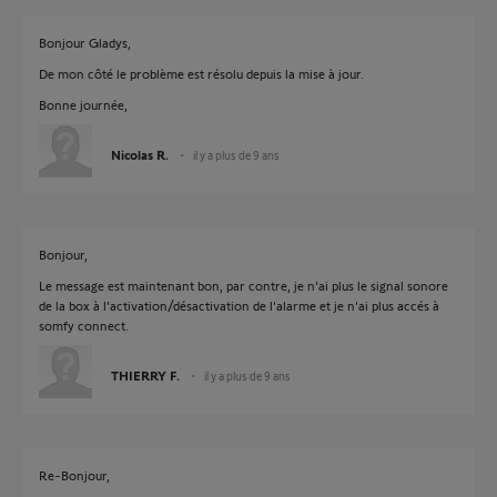
Bonjour Gladys,
De mon côté le problème est résolu depuis la mise à jour.
Bonne journée,
Nicolas R.
il y a plus de 9 ans
Bonjour,
Le message est maintenant bon, par contre, je n'ai plus le signal sonore
de la box à l'activation/désactivation de l'alarme et je n'ai plus accés à
somfy connect.
THIERRY F.
il y a plus de 9 ans
Re-Bonjour,