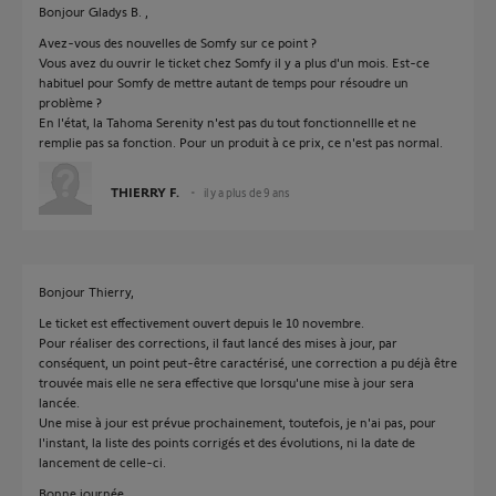
Bonjour Gladys B. ,
Avez-vous des nouvelles de Somfy sur ce point ?
Vous avez du ouvrir le ticket chez Somfy il y a plus d'un mois. Est-ce
habituel pour Somfy de mettre autant de temps pour résoudre un
problème ?
En l'état, la Tahoma Serenity n'est pas du tout fonctionnellle et ne
remplie pas sa fonction. Pour un produit à ce prix, ce n'est pas normal.
THIERRY F.
il y a plus de 9 ans
Bonjour Thierry,
Le ticket est effectivement ouvert depuis le 10 novembre.
Pour réaliser des corrections, il faut lancé des mises à jour, par
conséquent, un point peut-être caractérisé, une correction a pu déjà être
trouvée mais elle ne sera effective que lorsqu'une mise à jour sera
lancée.
Une mise à jour est prévue prochainement, toutefois, je n'ai pas, pour
l'instant, la liste des points corrigés et des évolutions, ni la date de
lancement de celle-ci.
Bonne journée.