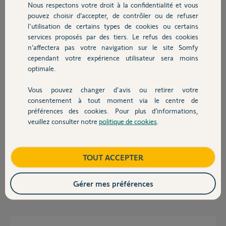
"null" est remplie. L'action configurée a été exécutée."
Nous respectons votre droit à la confidentialité et vous
Chauffage
pouvez choisir d’accepter, de contrôler ou de refuser
Comment résoudre ce problème ?
l'utilisation de certains types de cookies ou certains
services proposés par des tiers. Le refus des cookies
Autres produits
THIERRY F.
n’affectera pas votre navigation sur le site Somfy
il y a presque 10 ans
cependant votre expérience utilisateur sera moins
Participer au fil de discussion
optimale.
Vous pouvez changer d'avis ou retirer votre
Devis avec un pro
consentement à tout moment via le centre de
Réponses
préférences des cookies. Pour plus d’informations,
veuillez consulter notre
politique de cookies
.
Contact
Bonjour,
Vous ne pouvez rien y faire, c'est à Somfy de faire une mise à jour, de
Boutique
TOUT ACCEPTER
plus.
Gérer mes préférences
Robert P.
il y a presque 10 ans