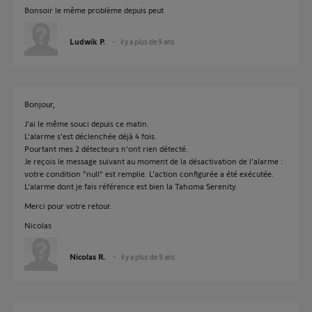
Bonsoir le même problème depuis peut
Ludwik P.
il y a plus de 9 ans
Bonjour,
J'ai le même souci depuis ce matin.
L'alarme s'est déclenchée déjà 4 fois.
Pourtant mes 2 détecteurs n'ont rien détecté.
Je reçois le message suivant au moment de la désactivation de l'alarme :
votre condition "null" est remplie. L'action configurée a été exécutée.
L'alarme dont je fais référence est bien la Tahoma Serenity.
Merci pour votre retour.
Nicolas
Nicolas R.
il y a plus de 9 ans