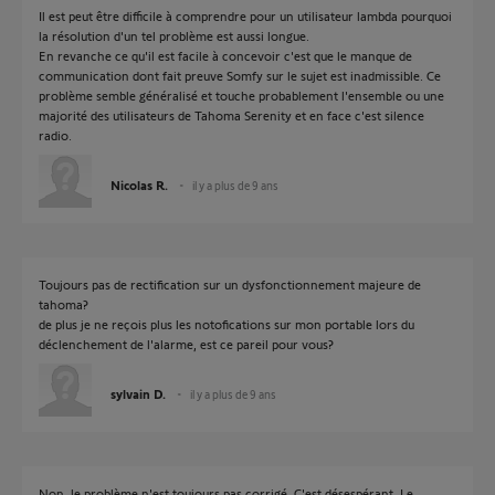
Il est peut être difficile à comprendre pour un utilisateur lambda pourquoi
la résolution d'un tel problème est aussi longue.
En revanche ce qu'il est facile à concevoir c'est que le manque de
communication dont fait preuve Somfy sur le sujet est inadmissible. Ce
problème semble généralisé et touche probablement l'ensemble ou une
majorité des utilisateurs de Tahoma Serenity et en face c'est silence
radio.
Nicolas R.
il y a plus de 9 ans
Toujours pas de rectification sur un dysfonctionnement majeure de
tahoma?
de plus je ne reçois plus les notofications sur mon portable lors du
déclenchement de l'alarme, est ce pareil pour vous?
sylvain D.
il y a plus de 9 ans
Non, le problème n'est toujours pas corrigé. C'est désespérant. Le