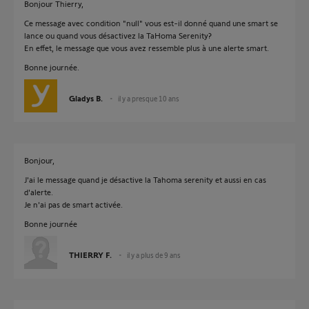
Bonjour Thierry,
Ce message avec condition "null" vous est-il donné quand une smart se
lance ou quand vous désactivez la TaHoma Serenity?
En effet, le message que vous avez ressemble plus à une alerte smart.
Bonne journée.
Gladys B.
il y a presque 10 ans
Bonjour,
J'ai le message quand je désactive la Tahoma serenity et aussi en cas
d'alerte.
Je n'ai pas de smart activée.
Bonne journée
THIERRY F.
il y a plus de 9 ans