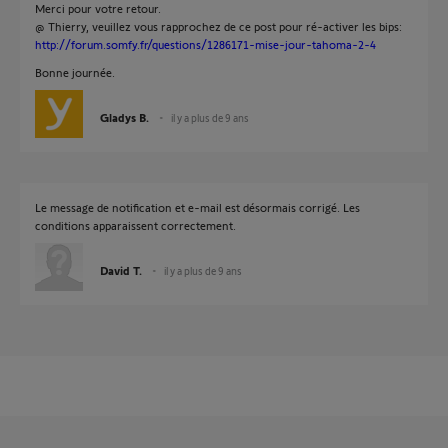
Merci pour votre retour.
@ Thierry, veuillez vous rapprochez de ce post pour ré-activer les bips:
http://forum.somfy.fr/questions/1286171-mise-jour-tahoma-2-4
Bonne journée.
Gladys B.
il y a plus de 9 ans
Le message de notification et e-mail est désormais corrigé. Les
conditions apparaissent correctement.
David T.
il y a plus de 9 ans