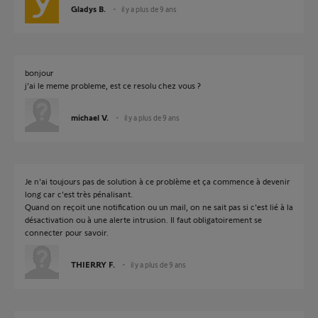
Gladys B.
il y a plus de 9 ans
bonjour
j'ai le meme probleme, est ce resolu chez vous ?
michael V.
il y a plus de 9 ans
Je n'ai toujours pas de solution à ce problème et ça commence à devenir
long car c'est très pénalisant.
Quand on reçoit une notification ou un mail, on ne sait pas si c'est lié à la
désactivation ou à une alerte intrusion. Il faut obligatoirement se
connecter pour savoir.
THIERRY F.
il y a plus de 9 ans