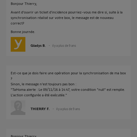
Bonjour Thierry,
Avant d'ouvrir un ticket d'incidence pourriez-vous me dire si, suite à la
synchronisation réalisé sur votre box, le message est de nouveau
correct?
Bonne journée.
Gladys B.
il y a plus de 9 ans
Est-ce que je dois faire une opération pour la synchronisation de ma box
?
Sinon, le message n'est toujours pas bon :
"TaHoma alerte : Le 09/11/16 à 14:47, votre condition "null" est remplie.
L'action configurée a été exécutée."
THIERRY F.
il y a plus de 9 ans
Bonjour Thierry,